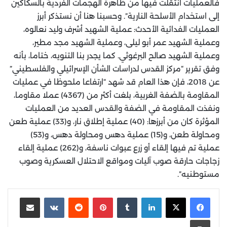
فالعمليات انتقلت فيها من ظاهرة الهجمات الفردية بالسكاكين
إلى استخدام الأسلحة النارية”. وحسبنا هنا أن نستذكر أبرز
العمليات الفدائية الأحدث: عملية الشهيد أشرف وليد نعالوه،
وعملية الشهيد عمر أبو ليلى، وعملية الشهيد مجد مطير،
وعملية الشهيد صالح البرغوثي. كما يجدر بنا التنويه، ختاما، بأنه
وفق تقرير “مركز القدس لدراسات الشأن الإسرائيلي والفلسطيني”
عن 2018، فإن هذا العام قد شهد “ارتفاعا ملحوظا في عمليات
المقاومة بالضفة الغربية، بلغت أكثر من (4367) عملا مقاوما،
ونفذت المقاومة في الضفة والقدس العديد من العمليات
المؤثرة كان من أبرزها: (40) عملية إطلاق نار، و(33) عملية طعن
ومحاولة طعن، و(15) عملية دهس ومحاولة دهس، و(53)
عملية تم فيها إلقاء أو زرع عبوات ناسفة، و(262) عملية إلقاء
زجاجات حارقة صوب آليات ومواقع الاحتلال العسكرية وصوب
مستوطنيه”.
لينكدإن
‏Tumblr
بينتيريست
‏Reddit
‏VKontakte
مشاركة عبر البريد
طباعة