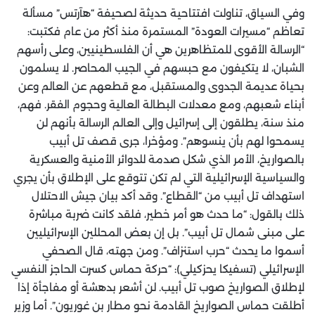
وفي السياق، تناولت افتتاحية حديثة لصحيفة “هآرتس” مسألة
تعاظم “مسيرات العودة” المستمرة منذ أكثر من عام فكتبت:
“الرسالة الأقوى للمتظاهرين هي أن الفلسطينيين، وعلى رأسهم
الشبان، لا يتكيفون مع حبسهم في الجيب المحاصر. لا يسلمون
بحياة عديمة الجدوى والمستقبل، مع قطعهم عن العالم وعن
أبناء شعبهم، ومع معدلات البطالة العالية وحجوم الفقر. فهم،
منذ سنة، يطلقون إلى إسرائيل وإلى العالم الرسالة بأنهم لن
يسمحوا لهم بأن ينسوهم”. ومؤخرا، جرى قصف تل أبيب
بالصواريخ، الأمر الذي شكل صدمة للدوائر الأمنية والعسكرية
والسياسية الإسرائيلية التي لم تكن تتوقع على الإطلاق بأن يجري
استهداف تل أبيب من “القطاع”. وقد أكد بيان جيش الاحتلال
ذلك بالقول: “ما حدث هو أمر خطير، فلقد كانت ضربة مباشرة
على مبنى شمال تل أبيب”. بل إن بعض المحللين الإسرائيليين
أسموا ما يحدث “حرب استنزاف”. ومن جهته، قال الصحفي
الإسرائيلي (تسفيكا يحزكيلي): “حركة حماس كسرت الحاجز النفسي
لإطلاق الصواريخ صوب تل أبيب. لن أشعر بدهشة أو مفاجأة إذا
أطلقت حماس الصواريخ القادمة نحو مطار بن غوريون”. أما وزير