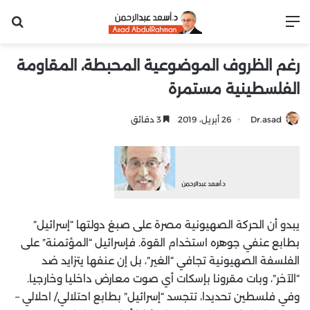
القائمة
بح
رغم الظروف الموضوعية المحبطة، المقاومة
الفلسطينية مستمرة
Dr.asad
26 أبريل، 2019
3 دقائق
يبدو أن الحركة الصهيونية مصرة على صبغ دولتها “إسرائيل”
بطابع عنفي جوهره استخدام القوة. فإسرائيل “المؤتمنة” على
الفلسفة الصهيونية تجافي “الغير”، بل إن عنفها يتزايد ضد
“الآخر”، وبات مقرونا بإسكات أي صوت معارض داخليا وخارجيا.
وفي فلسطين تحديدا، تتجسد “إسرائيل” بطابع احتلالي/ احلالي –