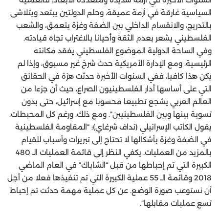
السياسية غارقة في أزمة عميقة، وحلم الدولتين يبتعد ويتلاشى
بالتدريج، والانقسام الداخلي بين الضفة وغزة يتعمق، والشعب
الفلسطيني يشعر بعدم الثقة وأحيانا بالاغتراب تجاه قيادته.
وفي الساحة الدولية الموضوع الفلسطيني يفقد مكانته
الرئيسية، ومع الإدارة الأمريكية حدث شرخ غير مسبوق، وإذا لم
يكن هذا كافيا، ففي السنوات الأخيرة حدثت هزة في الحقائق
التي على أساسها أدار الفلسطينيون الصراع، حيث أن جزءا من
العالم العربي يشجع تطبيعا محسوبا مع إسرائيل، حتى بدون
تسوية بينها وبين الفلسطينيين”. ومع ذلك، ورغم كل المحبطات،
يقول الكاتب الإسرائيلي (نداف شرغاي): “المقاومة الفلسطينية
في الضفة وغزة بأشكالها لا تحتاج إلى تبريرات وأسباب للقيام
بالمزيد من العمليات. يكفي النظر إلى قائمة العمليات الـ 480
الكبيرة التي تم إحباطها من قبل “الشاباك” في العام الماضي
2018 وقائمة الـ 55 عملية الكبيرة التي تم تنفيذها فعلا من أجل
أن نستوعب صورة الوضع. عن كل عملية مهمة حدثت تم إحباط
تسع عمليات مقابلها”.