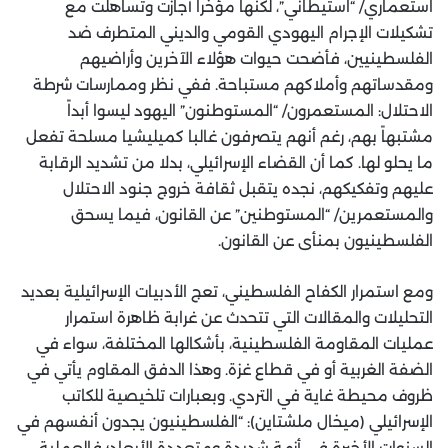
استعماري/ “استيطاني”، لكنها مؤخرا أجازت وتساهلت مع
تشكيلات الإجرام اليهودي القومي والديني المتطرف ضد
الفلسطينيين، فأضحت حيوات هؤلاء الآخرين وأراضيهم
ومقدساتهم وأملاكهم مستباحة. ففي نظر وممارسات شرطة
الاحتلال: المستعمرون/ “المستوطنون” اليهود ليسوا أبداً
مشتبهاً بهم، رغم أنهم يتصرفون غالبا كميليشيا مسلحة تفعل
ما يحلو لها. كما أن القضاء الإسرائيلي، بدلا من تشديد الرقابة
عليهم وتفكيكهم، نجده يتقبل ثقافة خروج جنود الاحتلال
والمستعمرين/ “المستوطنين” عن القانون، فيما يسحق
الفلسطينيون بمنأى عن القانون.
ومع استمرار الكفاح الفلسطيني، تعج الأدبيات الإسرائيلية بعديد
التحليلات والمقالات التي تتحدث عن غرابة ظاهرة استمرار
عمليات المقاومة الفلسطينية، بأشكالها المختلفة، سواء في
الضفة الغربية أو في قطاع غزة. وهذا الدفق المقاوم يأتي في
ظروف محيطة غاية في التردي. وبعبارات تلخيصية للكاتب
الإسرائيلي (ميخال ملشتاين): “الفلسطينيون يجدون أنفسهم في
السنوات الأخيرة في أزمة شديدة ومتعددة الأبعاد؛ فالعملية