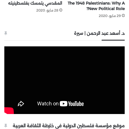
The 1948 Palestinians: Why A
المقدسي يتمسك بفلسطينيته
New Political Role?
28 مايو، 2020
29 مايو، 2020
د. أسعد عبد الرحمن | سيرة
موقع مؤسسة فلسطين الدولية في خارطة الثقافة العربية