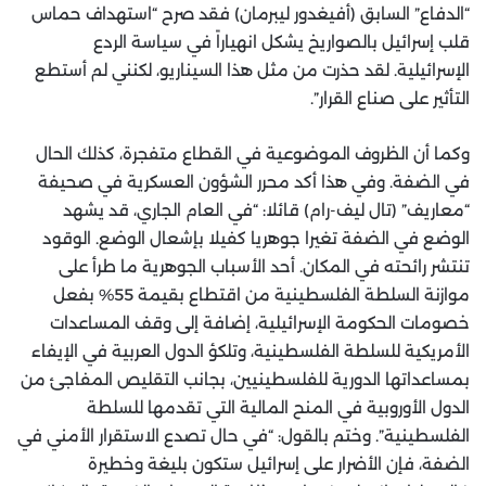
“الدفاع” السابق (أفيغدور ليبرمان) فقد صرح “استهداف حماس
قلب إسرائيل بالصواريخ يشكل انهياراً في سياسة الردع
الإسرائيلية. لقد حذرت من مثل هذا السيناريو، لكنني لم أستطع
التأثير على صناع القرار”.
وكما أن الظروف الموضوعية في القطاع متفجرة، كذلك الحال
في الضفة. وفي هذا أكد محرر الشؤون العسكرية في صحيفة
“معاريف” (تال ليف-رام) قائلا: “في العام الجاري، قد يشهد
الوضع في الضفة تغيرا جوهريا كفيلا بإشعال الوضع. الوقود
تنتشر رائحته في المكان. أحد الأسباب الجوهرية ما طرأ على
موازنة السلطة الفلسطينية من اقتطاع بقيمة 55% بفعل
خصومات الحكومة الإسرائيلية، إضافة إلى وقف المساعدات
الأمريكية للسلطة الفلسطينية، وتلكؤ الدول العربية في الإيفاء
بمساعداتها الدورية للفلسطينيين، بجانب التقليص المفاجئ من
الدول الأوروبية في المنح المالية التي تقدمها للسلطة
الفلسطينية”. وختم بالقول: “في حال تصدع الاستقرار الأمني في
الضفة، فإن الأضرار على إسرائيل ستكون بليغة وخطيرة