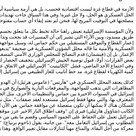
الحل العسكري هو الحل، ولا حل غيره! وفي هذا السياق جاءت تهديدات 
مصلحتها في التوقيت المريح لها، فنحن لم نعتد إبقاء أي حساب مفتوحا
ولأن المؤسسة الإسرائيلية تعيش راهنا حالة تخبط بكل ما يتعلق بحس
طريق مسدود، وبين الآراء التي تشير إلى أن المسيرات قد نجحت وتداع
إعمار القطاع والموقف المستقبلي من حكم حماس له، وسبل مواجهة الت
العسكرية والأمنية ما قاله محلل الشؤون العسكرية في صحيفة “يديعو
الإعمار. بل إن (فيشمان) قدم النصائح للمجلس الوزاري الأمني المصغر 
بعض القرارات: أولا، قبول توصية الجيش الإسرائيلي بتخفيف الحصار ل
وفي اجتماع الأحد الماضي، فشل “الكابينيت” الإسرائيلي في الاتفاق ع
كمية الكهرباء لقطاع غزة، مد خط أنابيب للغاز الطبيعي من إسرائيل 
المظاهرات التي تذهب للمواجهة، والمفرقعات النارية والصواريخ في بع
إسرائيل في السنوات الاخيرة بين حماس والتنظيمات الأخرى، مثل ال
المعترف بها، والتي معها فقط إسرائيل مستعدة لعقد صفقات”، مثل تبا
للسكان هناك لا يمكنها أن تكون منفصلة عن موافقة حماس. هي الآن ال
الكاتب (شاؤول هارئيلي) فيرى إن “وقف اطلاق النار الاخير عزز موق
إسرائيل تعمل على الحفاظ على الجمود السياسي وقضم ما بقي من صل
المطلوب من إسرائيل التعامل معه”. من جانبه، يقول (ناحوم برنياع
معركة من أجل البقاء، والمناخ مهيأ لتنازلات مقابل تغيير الواقع. وهذا 