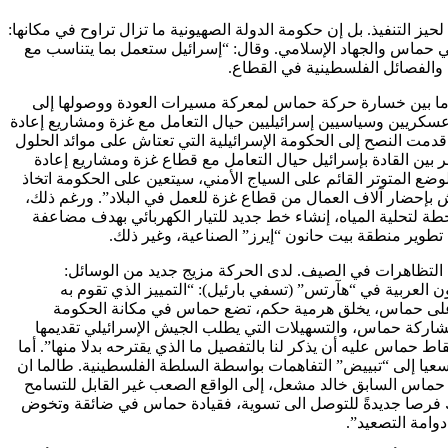
انتهاء حرب 2014 على القطاع، لم تخرج خطط إعادة تأهيله لحيز التنفيذ. بل إن حكومة الدولة الصهيونية ما تزال تراوح في مكانها:
تي حماس والجهاد الإسلامي. وقال: “إسرائيل ستعمل بما يتناسب مع
 والفصائل الفلسطينية في القطاع.
ن ما بين خسارة حركة حماس لمعركة مسيرات العودة ووصولها إلى
 عسكريين وسياسيين إسرائيليين حيال التعامل مع غزة ومشاريع إعادة
مت النصح إلى الحكومة الإسرائيلية التي تعتاش على موائد الحلول
ين القادة بإسرائيل حيال التعامل مع قطاع غزة ومشاريع إعادة
وضع المتوتر القائم على السياج الأمني، سيتعين على الحكومة اتخاذ
 بإحضار آلاف العمال من قطاع غزة للعمل في البلاد”. ورغم ذلك،
ة لتحلية المياه، إنشاء خط جديد للتيار الكهربائي بهدف مضاعفة
تطوير منطقة بيت حانون “إيرز” الصناعية، وغير ذلك.
نسبي السائد منذ انتهاء حرب 2014 قد تبدد وانتهى: “ستواصل حماس التظاهرات في الصيف. لدى الحركة مزيج جديد من الوسائل:
العربية في “هآرتس” (تسفي بارئيل): “التمييز الذي تقوم به
لة على حماس، يخلق هرمية حكم، تضع حماس في مكانة الحكومة
مشاركة حماس، والتسهيلات التي يطلب الجيش الإسرائيلي تقديمها
حماس عليه أن يذكر لنا بالتفصيل ما الذي يقترحه بدلا منها”. أما
عيا إلى “تبييض” التفاهمات بواسطة السلطة الفلسطينية. طالما ان
ماس السابق خالد مشعل، إلى الواقع الصعب غير القابل للتسامح
ك فرصا جديدةً للتوصل الى تسوية، فقيادة حماس في ضائقة وتخوض
دوامة التصعيد”.