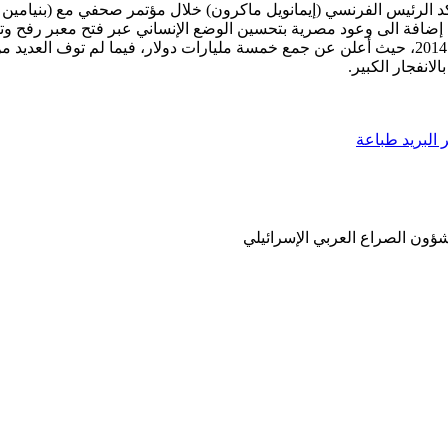
كد الرئيس الفرنسي (إيمانويل ماكرون) خلال مؤتمر صحفي مع (بنيامين نت
إضافة الى وعود مصرية بتحسين الوضع الإنساني عبر فتح معبر رفح وتزو
فشلها، ولن يكون آخرها تجربة مؤتمر المانحين في القاهرة بعد عدوان 2014، حيث أعلن عن جمع خمسة ملي
لانفجار الكبير.
البريد
طباعة
ون الصراع العربي الإسرائيلي