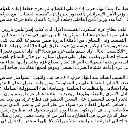
الأزمة في قطاع غزة ليست اقتصادية فحسب، بل هي أزمة سياسية أيضا. لذا، منذ 
وزير الأمن الإسرائيلي (أفيغدور ليبرمان) بـ”تصفية الحساب” مع حرك
”. كما هدد وزير الأمن الداخلي (جلعاد أردان) باغتيال قادة حركة حماس
م ملف قطاع غزة عسكريا، انقسمت الآراء لدى كتاب إسرائيليين بارزي
ياتها تمهد لمواجهة شاملة. ومثل هذا التباين ظهر في تقديرات محللين
صعيد. وفي السياق، من الأمثلة البارزة ضمن مجموعة الكتاب، التي قد
ت أحرونوت” (أليكس فيشمان) حيث تطرق إلى الخلافات بوجهات النظر ب
“الكابينيت” بحال أراد حسم ملف غزة موضحا: “إذا أراد الجيش تغيير ال
لسماح لحماس بتقديم إنجاز، على سبيل المثال، من خلال السماح للجيش
لى بعض هذه التسهيلات التي قد تُقدم لقطاع غزة وعلى رأسها إنشاء محط
إلى غزة، إقامة منشأة الصرف الصحي وموقع لجمع النفايات، إضافة إلى 
كذلك يعتقد المحلل العسكري في “هآرتس” (عاموس هرئيل) أن الهدوء ال
ض الأحيان، للحفاظ على نار المقاومة”. ومن جانبه، يقول محلل الشؤون 
جهاد الاسلامي والتنظيمات السلفية، وسياسة القاء المسؤولية الشام
دل الأسرى والتهدئة وغيرها. ويضيف: “اعادة اعمار غزة لن تتم بدون 
خيار الوحيد للسيطرة على السجن الخطير في قطاع غزة. من يريد اسقاط 
ف حماس كعنوان لقطاع غزة سواء في نظر إسرائيل ومصر، اللتان لم تس
احيات م.ت.ف، لن يكون بعيدا اليوم الذي ستتحول فيه مطامح رئيس ح
): “خطر اندلاع حرب في القطاع بات أكبر من أي وقت مضى رغم إن هنا
يحتاج الى قرارات استراتيجية بدلا من الانزلاق إلى المنحدر والدخول في 