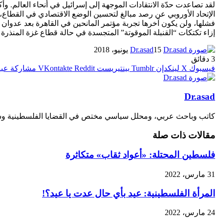
لقد تصاعدت حدّة الانتقادات الموجهة إلى إسرائيل في أنحاء العالم. وأ
الإتحاد الأوروبي عن رصد مبالغ لتحسين الوضع الاقتصادي في القطاع، 
إزاء تكتكات “القنبلة الموقوتة” المتجسدة في حالة قطاع غزة المنذرة با
15 يونيو، 2018
Dr.asad
3 دقائق
فيسبوك
X
لينكدإن
بينتيريست
مشاركة عبر 
Dr.asad
كاتب وباحث عربي، ومحلل سياسي مختص في القضايا الفلسطينية وشؤ
مقالات ذات صلة
فلسطين المحتلة: «أعواد ثقاب» متكاثرة
31 مارس، 2022
المرأة الفلسطينية: عيد بأي حال عدت يا عيد؟!
24 مارس، 2022