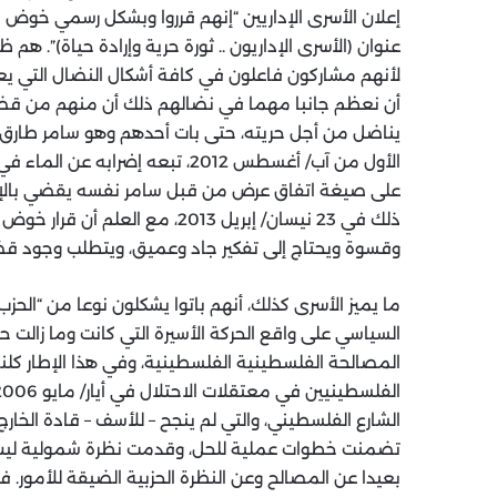
إعلان الأسرى الإداريين “إنهم قرروا وبشكل رسمي خوض (م
عنوان (الأسرى الإداريون .. ثورة حرية وإرادة حياة)”. ه
لأنهم مشاركون فاعلون في كافة أشكال النضال التي يعت
أن نعظم جانبا مهما في نضالهم ذلك أن منهم من قضى
يناضل من أجل حريته، حتى بات أحدهم وهو سامر طارق 
ذلك في 23 نيسان/ إبريل 2013، مع
وقسوة ويحتاج إلى تفكير جاد وعميق، ويتطلب وجود قضا
ما يميز الأسرى كذلك، أنهم باتوا يشكلون نوعا من “الحز
السياسي على واقع الحركة الأسيرة التي كانت وما زال
المصالحة الفلسطينية الفلسطينية، وفي هذا الإطار كلنا 
الشارع الفلسطيني، والتي لم ينجح – للأسف – قادة الخار
تضمنت خطوات عملية للحل، وقدمت نظرة شمولية ليس ل
بعيدا عن المصالح وعن النظرة الحزبية الضيقة للأمور.