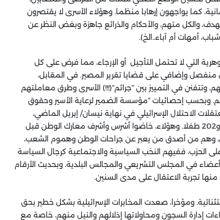
ية، كما يواجهون إرهابا منظما. وهؤلاء الأسرى لا يقتصرون
، والكل متهم، والأحكام والذرائع جاهزة وبغض النظر عن
اب، أمهات أم آباء..الخ).
هرية التي لا تحتمل التأجيل أو الإرجاء، مما فرض على كل
فصل وإضافي على قضايا تقرير المصير. في المقابل،
م، وتتفنن في التمييز بين “جرائم”(!!!) الأسرى وطرق معاملتهم
م. وبحسب إحصائيات “مؤسسة الضمير لرعاية الأسير وحقوق
لات الاحتلال الإسرائيلي في نهاية نيسان/ إبريل الماضي،
5265 أسيراً، من ضمنهم 186 معتقلا اداريا، و20 أسيرة، و202 طفلا. وهؤلاء، خاضوا أشرس وأشرف معارك الوطن قبل
ن، وهم من أصدق من يعبر عن جراحات الوطن وهموم الشعب،
ى الحزب، ففيهم النخب السياسية والاجتماعية كرجال السياسة
وأعضاء في المجلس التشريعي والمجالس البلدية. وبحديث الأرقام
نها تجربة الاعتقال على مدى السنين.
ائية. ومؤخرا، صعدت المخابرات الإسرائيلية بشكل خطير بحق
ءات إدارة السجون ومحاولاتها إذلالهم والنيل منهم، خاصة مع