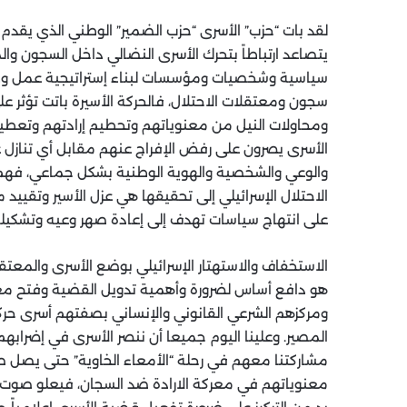
لقد بات “حزب” الأسرى “حزب الضمير” الوطني الذي يق
يتصاعد ارتباطاً بتحرك الأسرى النضالي داخل السجون وال
سياسية وشخصيات ومؤسسات لبناء إستراتيجية عمل وطني.
سجون ومعتقلات الاحتلال، فالحركة الأسيرة باتت تؤثر عل
ومحاولات النيل من معنوياتهم وتحطيم إرادتهم وتعطيل
الأسرى يصرون على رفض الإفراج عنهم مقابل أي تنازل ع
والوعي والشخصية والهوية الوطنية بشكل جماعي، فهم 
الاحتلال الإسرائيلي إلى تحقيقها هي عزل الأسير وتقيي
على انتهاج سياسات تهدف إلى إعادة صهر وعيه وتشكيله 
الاستخفاف والاستهتار الإسرائيلي بوضع الأسرى والمعتق
هو دافع أساس لضرورة وأهمية تدويل القضية وفتح معر
ومركزهم الشرعي القانوني والإنساني بصفتهم أسرى حرك
المصير. وعلينا اليوم جميعا أن ننصر الأسرى في إضرابهم 
مشاركتنا معهم في رحلة “الأمعاء الخاوية” حتى يصل صوتنا
معنوياتهم في معركة الارادة ضد السجان، فيعلو صوت ال