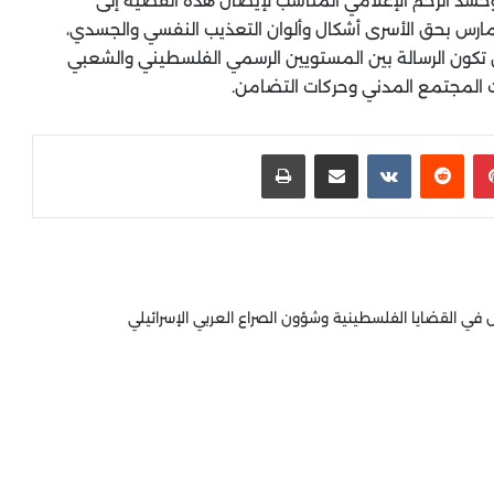
 وحشد الزخم الإعلامي المناسب لإيصال هذه القضية إلى
ي تمارس بحق الأسرى أشكال وألوان التعذيب النفسي والجسدي،
ن تكون الرسالة بين المستويين الرسمي الفلسطيني والشعبي
 المجتمع المدني وحركات التضامن.
بينتيريست
‏Reddit
‏VKontakte
مشاركة عبر البريد
طباعة
 القضايا الفلسطينية وشؤون الصراع العربي الإسرائيلي