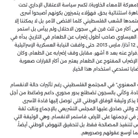
عركة الأمعاء الخاوية)، لكسر سياسة الاعتقال الإداري تحت
م ظاهرة استثنائية بحق، فهؤلاء يتميزون بكونهم أصبحوا أسرى
مدها الشعب الفلسطيني كلما اقتضى الأمر، بل لا يمكننا إلا
 أكثر من ثلث قرن في سجون الاحتلال ولم ييأس بل استمر
العيساوي صاحب أطول إضراب عن الطعام في التاريخ، بدأه في
الأول من آب/ أغسطس 2012، تبعه إضرابه عن الماء في 12 آذار/ مارس 2013، حتى وافقت النيابة العسكرية الإسرائيلية
على صيغة اتفاق عرض من قبل سامر نفسه يقضي بالإفراج عنه بعد 8 أشهر، مقابل وقف إضرابه عن الطعام، وكان
 العلم أن قرار خوض الإضراب المفتوح عن الطعام يعتبر من أكثر القرارات صعوبة
يا تستدعي استخدام هذا الخيار.
ب المعنوي” في المجتمع الفلسطيني، رغم تأثيرات حالة الانقسام
ت حادة، وكأني بالسجون تضطلع بدور محوري داعم وضاغط من أجل
يذكر وثيقة الوفاق الوطني التي توصل إليها قادة الأسرى
الفلسطينيين في معتقلات الاحتلال في أيار/ مايو 2006، والتي صادق عليها المجلس التشريعي بالإجماع ونالت ثقة
ج في ترجمتها على الأرض، فاستمر الانقسام. وهي الوثيقة التي
تنفيذ المصالحة فقط، بل لتحقيق النهوض الوطني أيضاً،
 فما أوسع عقولهم وصدورهم.