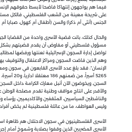
فيما هم يواجهون إنتهاكا فاضحا لأبسط حقوقهم الإنسان
على شريحة معينة من الشعب الفلسطيني، فالكل مستهدف
الجنس (أنثى أم ذكرا) والسن (أطفال أم كهول، صبايا أم شب
والحال كذلك، باتت قضية الأسرى واحدة من القضايا الجو
مسؤول فلسطيني أو مفاوض أن يقدم قضيتهم بشكل من
تواصل إدارة السجون الإسرائيلية تعنتها ورفضها لمطالبه
وهم الذين فاضت السجون ومراكز الاعتقال والتوقيف به
الإنسان”، فقد بلغ عدد الأسرى القابعون في سجون ومعتق
السجن، ويخوضون الآن أنبل معارك الكرامة داخل السج
والأقدر على انتاج مواقف وطنية تقدم مصلحة الوطن عل
والناشطين السياسيين، المثقفين والأكاديميين، رؤساء 
وليس العواطف، ما من عائلة فلسطينية لم يخض أفراد م
الأسرى الفلسطينيون في سجون الاحتلال هم ظاهرة استثن
الأسرى المضربين الذين وقفوا بصلابة وشموخ أمام إجرا