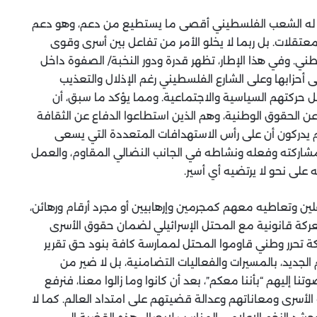
دم له الشعب الفلسطيني أقصى ما يستطيع من دعم، وهو دعم
معتقلات. بل ربما لا يخلو الأمر من تفاعل بين أسرى وقوى
 وفي هذا الإطار، تظهر قدرة ودور النخبة/ الصفوة داخل
ى أحزابها وعلى الشارع الفلسطيني رغم الإذلال والتعذيب
 حركتهم السياسية والاجتماعية. ومما يؤكد ما سبق، أن
ن الحقوق الوطنية، وهم الذين استطاعوا الدفاع عن الثقافة
يدركون أن على رأس الاستهدافات المتعددة التي يسعى
د مشاركته وفعله ونشاطه في الجانب النضالي المقاوم، والعمل
على نحو لا يرتضيه أي أسير.
لين وتعاطيه معهم كمجرمين وإرهابيين أو مجرد أرقام ورهائن،
كة قانونية مع المحتل الإسرائيلي لضمان حقوق الأسرى
ة تحرر وطني قاوموا المحتل لممارسة كافة بنود حق تقرير
الجديد، بالمسيرات والفعاليات التضامنية، بل لا ضير من
 إليهم “بأننا معكم”، بعد أن كانوا وما زالوا معنا، فنرفع
أسرى ومعاناتهم وعدالة قضيتهم على امتداد العالم. كما لا