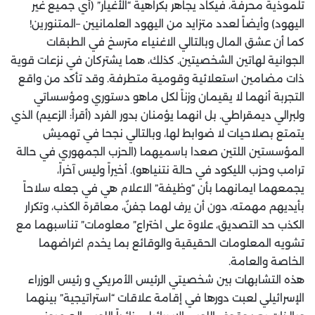
تلموذية محرفة، فيكاد يجاهر بكراهية “الأغيار” (أي جميع غير
اليهود) وأيضاً لعدد متزايد من اليهود العلمانيين –المتنورين!
كما أن عشق المال وبالتالي الاغنياء مترسخ في الطبقات
الجوانية لهاتين الشخصيتين. كذلك، هما يشتركان في نزعات قوية
ذات مضامين استعلائية وقومية متطرفة. وقد تأكد من واقع
التجربة أنهما لا يقيمان وزناً لكل ماهو دستوري ومؤسساتي
ولبرالي ديمقراطي. بل انهما يؤمنان بدور الفرد (أقرأ: الزعيم) الذي
يتمتع بصلاحيات لا ضوابط لها، وبالتالي نجحا في تهميش
المؤسستين اللتين صعدا باسميهما (الحزب الجمهوري في حالة
ترامب وحزب الليكود في حالة نتنياهو). أخيراً وليس آخراً،
يجمعهما ايمانهما بأن “وظيفة” الاعلام هي في جعله سلاحاً
بأيديهم مهمته، دون أن يرف لهما جفنٌ، معاقرة الكذب، وتكرار
الكذب حد التصديق، علاوة على اختراع” معلومات” تناسبهما مع
تشويه المعلومات الحقيقية والوقائع بما يخدم اغراضهما
الخاصة والعامة.
هذه التشابهات بين شخصيتي الرئيس الأمريكي و رئيس الوزراء
الإسرائيلي لعبت دورها في إقامة علاقات “استراتيجية” بينهما