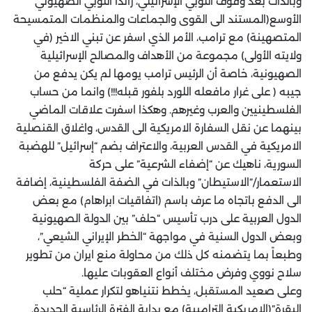
وبالذات بعد وقوف اللوبي الإسرائيلي، زائداً اللوبي الصهيوني
الأوسع(المستند الى القوى والجماعات والمنظمات المتمسيحة
المتصهينة) مع ترامب، الأمر الذي اسفر عن تبني الاخير (في
ولايته الأولى) مجموعة من الأهداف والمصالح الإسرائيلية
الصهيونية، خاصة أن الرئيس ترامب يومها لم يكن يدفع من
جيبه ( على غرار مافعله اللورد بلفور قبله!!!) وانما من حساب
الفلسطينيين والعرب وغيرهم. وهكذا اسفرت علاقات الماضي
بينهما عن نقل السفارة الامريكية الى القدس، واغلاق القنصلية
الامريكية في القدس العربية، والاعتراف بضم “إسرائيل” للهضبة
السورية، ناهيك عن “إضفاء الشرعية” على حركة
الاستعمار/”الاستيطان” وبالذات في الضفة الفلسطينية، إضافة
الى الدفع باتجاه ما عرف باسم (اتفاقيات ابراهام) مع بعض
الدول العربية على درب تأسيس “حلف” بين الدولة الصهيونية
وبعض الدول السنية في مواجهة “الخطر الإيراني الشيعي”،
وطبعاً بما يتضمنه كل ذلك من محاولة منع ايران من تطوير
سلاح نووي وفرض مختلف أنواع العقوبات عليها.
وعلى صعيد المستقبل، يخطط نتنياهو لتكرار عملية “حلب
البقرة”(الامريكية الترامبية) مع بداية الفترة الرئاسية الجديدة.