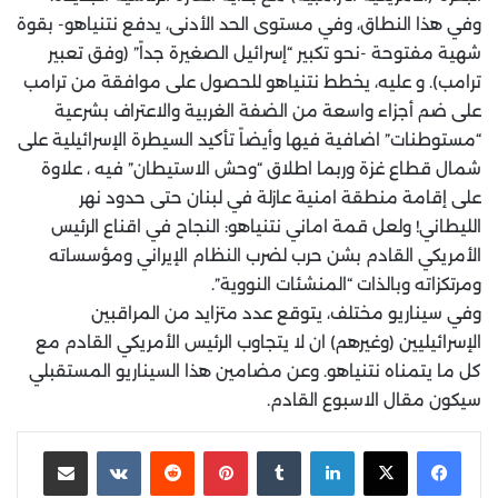
وفي هذا النطاق، وفي مستوى الحد الأدنى، يدفع نتنياهو- بقوة
شهية مفتوحة -نحو تكبير “إسرائيل الصغيرة جداً” (وفق تعبير
ترامب). و عليه، يخطط نتنياهو للحصول على موافقة من ترامب
على ضم أجزاء واسعة من الضفة الغربية والاعتراف بشرعية
“مستوطنات” اضافية فيها وأيضاً تأكيد السيطرة الإسرائيلية على
شمال قطاع غزة وربما اطلاق “وحش الاستيطان” فيه ، علاوة
على إقامة منطقة امنية عازلة في لبنان حتى حدود نهر
الليطاني! ولعل قمة اماني نتنياهو: النجاح في اقناع الرئيس
الأمريكي القادم بشن حرب لضرب النظام الإيراني ومؤسساته
ومرتكزاته وبالذات “المنشئات النووية”.
وفي سيناريو مختلف، يتوقع عدد متزايد من المراقبين
الإسرائيليين (وغيرهم) ان لا يتجاوب الرئيس الأمريكي القادم مع
كل ما يتمناه نتنياهو. وعن مضامين هذا السيناريو المستقبلي
سيكون مقال الاسبوع القادم.
لينكدإن
‏Tumblr
بينتيريست
‏Reddit
‏VKontakte
مشاركة عبر البريد