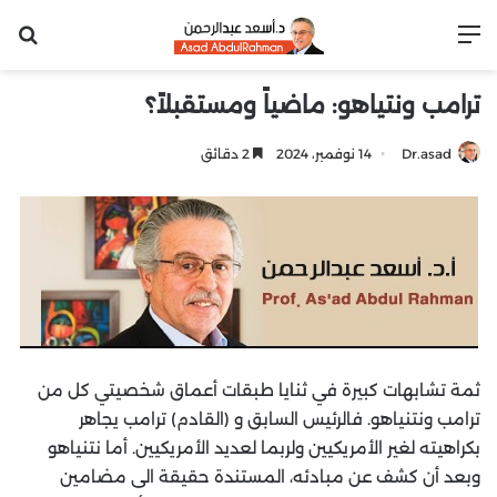
القائمة
بح
ترامب ونتياهو: ماضياً ومستقبلاً؟
Dr.asad
14 نوفمبر، 2024
2 دقائق
ثمة تشابهات كبيرة في ثنايا طبقات أعماق شخصيتي كل من
ترامب ونتنياهو. فالرئيس السابق و (القادم) ترامب يجاهر
بكراهيته لغير الأمريكيين ولربما لعديد الأمريكيين. أما نتنياهو
وبعد أن كشف عن مبادئه، المستندة حقيقة الى مضامين