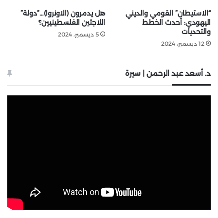
“الاستيطان” القومي والديني
هل يدمرون (الاونروا)…”دولة”
اليهودي: أحدث الخطط
اللاجئين الفلسطينيين؟
والتحديات
5 ديسمبر، 2024
12 ديسمبر، 2024
د. أسعد عبد الرحمن | سيرة