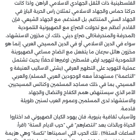
الفلسطينية ذات الثقل الجهادي الاسلامي الراهن. واذا كانت
حركتا حماس والجهاد الاسلامي تمثلان راس الحربة البارز في
الجهاد السني المتناغم، بل المندغم، مع الجهاد الشيعي، فإن
القادم أعظم مع تحولات الصراع مع الصهيونية التلمودية
(المحرفة والمنحرفة)الى صراع ديني. ذلك، ان مخزون الاستشهاد،
سواء في الدين الاسلامي أو في الدين المسيحي العربي، إنما هو
مخزون هائل سرعان ما يتفعل مع اتضاح مساعي الصهيوينة
التلمودية لتهويد ارض فلسطين (وغيرها لاحقاً) بحيث تشتمل
عملية التهويد على التطهير العرقي (بشتى الاساليب العنيفة و
“الناعمة”) مستهدفاً معه الوجودين العربي المسلم/ والعربي
المسيحي بما في ذلك مساجد المسلمين وكنائس المسيحيين،
الأمر الذي سيستنهض همم الكفاح والنضال والجهاد
والاستشهاد لدى المسلمين وعموم العرب لسنين طويلة
قادمة.
ولأسباب ثقافية بنيوية، فان يهود الكيان الصهيوني قد اختاروا
الحياة وبالذات بعد “انتصارهم” في “حرب الايام الستة” (اقرأ:
الساعات الستة!!!) ، تلك الحرب التي اسميناها “نكسة” وهي هزيمة