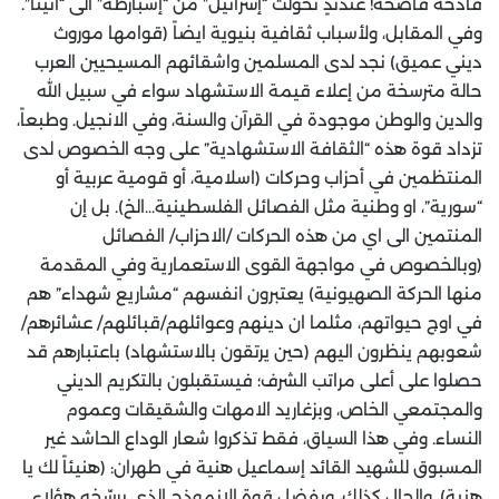
فادحة فاضحة! عندئذٍ تحولت “إسرائيل” من “إسبارطة” الى “أثينا”.
وفي المقابل، ولأسباب ثقافية بنيوية ايضاً (قوامها موروث
ديني عميق) نجد لدى المسلمين واشقائهم المسيحيين العرب
حالة مترسخة من إعلاء قيمة الاستشهاد سواء في سبيل الله
والدين والوطن موجودة في القرآن والسنة، وفي الانجيل. وطبعاً،
تزداد قوة هذه “الثقافة الاستشهادية” على وجه الخصوص لدى
المنتظمين في أحزاب وحركات (اسلامية، أو قومية عربية أو
“سورية”، او وطنية مثل الفصائل الفلسطينية…الخ). بل إن
المنتمين الى اي من هذه الحركات /الاحزاب/ الفصائل
(وبالخصوص في مواجهة القوى الاستعمارية وفي المقدمة
منها الحركة الصهيونية) يعتبرون انفسهم “مشاريع شهداء” هم
في اوج حيواتهم، مثلما ان دينهم وعوائلهم/قبائلهم/ عشائرهم/
شعوبهم ينظرون اليهم (حين يرتقون بالاستشهاد) باعتبارهم قد
حصلوا على أعلى مراتب الشرف؛ فيستقبلون بالتكريم الديني
والمجتمعي الخاص، وبزغاريد الامهات والشقيقات وعموم
النساء. وفي هذا السياق، فقط تذكروا شعار الوداع الحاشد غير
المسبوق للشهيد القائد إسماعيل هنية في طهران: (هنيئاً لك يا
هنية). والحال كذلك، وبفضل قوة الانموذج الذي يرسّخه هؤلاء