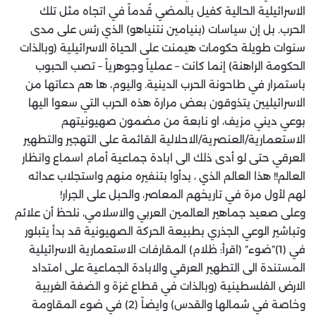
الاسرائيلية الحالية كفيل بالمضي قُدماً في اتجاه مثل تلك
الحرب. بل إن سياسات (بنيامين نتنياهو) الذي رئس على مدى
سنوات طويلة حكومات هيمنت على الحياة الاسرائيلية (وبالذات
الحكومة الراهنة) إنما كانت – عملياً وجوهرياً – تصب الحبوب
باستمرار في طاحونة الحرب الدينية. واليوم، ها هم دعاتها من
الاسرائيليين يتذوقون بعض مرارة هذه الحرب التي سعوا اليها
بوعي ديني مزيف، او نابعة من مضمون صهيونيتهم
الاستعمارية/العنصرية/الاحلالية القائمة على التهجير والتطهير
العرقي حتى لو أدى ذلك الى ابادة جماعية أمام اسماع وانظار
العالم!! هذا العالم الذي ، بدأوا بتنفيره منهم واستجلاب عدائه
لهم لأول مرة في تاريخهم المعاصر، والحبل على الجرار!
وعلى صعيد جماهير العالمين العربي والاسلامي، نلحظ أن علائم
وتباشير الوعي الجذري بطبيعة الحركة الصهيونية قد بدأ يتبلور
في (1)”ضوء” (اقرأ: ظلام) المقارفات الاستعمارية الاسرائيلية
المستندة الى التطهير العرقي والابادة الجماعية على امتداد
الارض الفلسطينية (وبالذات في قطاع غزة و الضفة الغربية
وخاصة في شمالها والقدس) وايضاً (2) في ضوء المقاومة