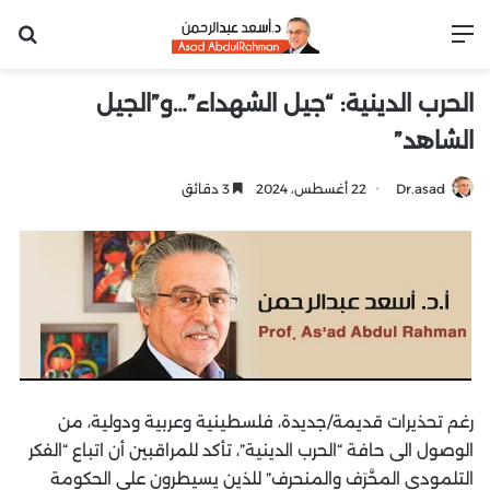
القائمة
بح
الحرب الدينية: “جيل الشهداء”…و”الجيل
الشاهد”
Dr.asad
22 أغسطس، 2024
3 دقائق
رغم تحذيرات قديمة/جديدة، فلسطينية وعربية ودولية، من
الوصول الى حافة “الحرب الدينية”، تأكد للمراقبين أن اتباع “الفكر
التلمودي المحَّرَف والمنحرِف” للذين يسيطرون على الحكومة