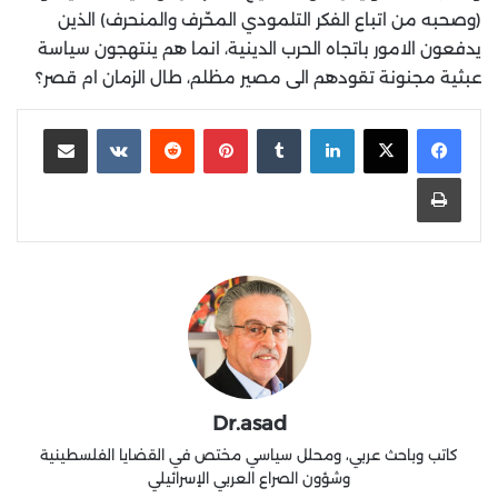
(وصحبه من اتباع الفكر التلمودي المحّرف والمنحرف) الذين
يدفعون الامور باتجاه الحرب الدينية، انما هم ينتهجون سياسة
عبثية مجنونة تقودهم الى مصير مظلم، طال الزمان ام قصر؟
لينكدإن
‏Tumblr
بينتيريست
‏Reddit
‏VKontakte
مشاركة عبر البريد
طباعة
Dr.asad
كاتب وباحث عربي، ومحلل سياسي مختص في القضايا الفلسطينية
وشؤون الصراع العربي الإسرائيلي