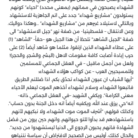
الشهداء يصبحون في مماتهم (بمعنى محدد) “احياء” كونهم
يستولدون “مشاريع شهداء” جدد على اتم الجاهزية للاستشهاد
وبالتالي لاستيلاد غيرهم من “مشاريع الشهداء” …وهكذا دواليك.
وعن الانتقال – فلسطينيا- من ضفة نهر “جيل الاستشهاد” الى
ضفة “الجيل الشاهد” نلحظ أن هذا الجيل هو –حقاً- “الشاهد” (1)
على عطاء الشهداء الذين ارتقوا، مثلما هو شاهد أيضاً (2) على
حرب إبادة أصابت كافة مقومات الاهل (البشر، والشجر، والحجر)!
ولعل من أجمل ماقيل – في العقل الجماعي للمسلمين
وللمسيحيين العرب – عن كواكب هؤلاء الشهداء:
“أيها الشباب ان عيون الشهداء تحدّق بكم. اذا ضللتم الطريق
فاتبعوا الشهداء، وسلام لشهداء أخذهم الموت ليعلم الأحياء
معنى الكرامة”. ويكفي الشهيد –في العقل الجماعي ذاته-
انه”حي يرزق عند الله، ويكفيه أيضاً انه دخل الجنة بدون حساب”.
وكذلك قولهم: “أشرف الموت موت الشهداء، ولا نبكيهم لأنهم
باستشهادهم قد بدأوا للتو حيواتهم، وانهم حين يرون من فضل
الشهادة فانهم يحبون الرجوع الى الدنيا ليستشهدوا من جديد”.
والحال كذلك، أوليس من الصحيح الافتراض أن سياسة نتنياهو