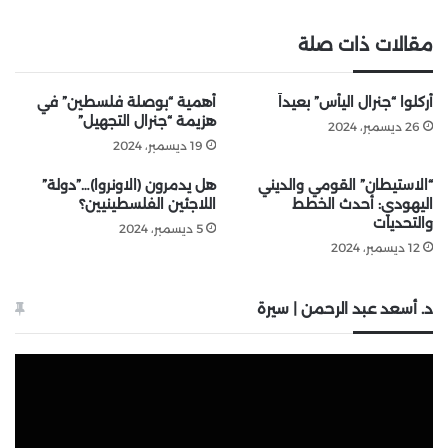
مقالات ذات صلة
أُركلوا “جنرال اليأس” بعيداً
أهمية “بوصلة فلسطين” في
هزيمة “جنرال التجهيل”
26 ديسمبر، 2024
19 ديسمبر، 2024
“الاستيطان” القومي والديني
هل يدمرون (الاونروا)…”دولة”
اليهودي: أحدث الخطط
اللاجئين الفلسطينيين؟
والتحديات
5 ديسمبر، 2024
12 ديسمبر، 2024
د. أسعد عبد الرحمن | سيرة