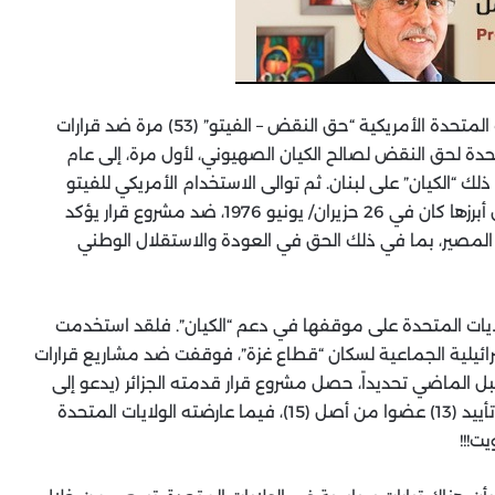
على مدى العقود الخمسة الماضية، استخدمت الولايات المتحدة الأمريكية “حق النقض – الفيتو” (53) مرة ضد قرارات
حدة لحق النقض لصالح الكيان الصهيوني، لأول مرة، إلى عام
ك “الكيان” على لبنان. ثم توالى الاستخدام الأمريكي للفيتو
لدعم “الكيان” على مدى العقود الخمسة الماضية، ولعل أبرزها كان في 26 حزيران/ يونيو 1976، ضد مشروع قرار يؤكد
المصير، بما في ذلك الحق في العودة والاستقلال الوطني
 أكتوبر2023، فتؤكد اصرار الولايات المتحدة على موقفها في دعم “الكيان”. فلقد استخدمت
لإسرائيلية الجماعية لسكان “قطاع غزة”، فوقفت ضد مشاريع قرارات
ل الماضي تحديداً، حصل مشروع قرار قدمته الجزائر (يدعو إلى
وقف “فوري” لإطلاق النار في غزة لأسباب إنسانية) على تأييد (13) عضوا من أصل (15)، فيما عارضته الولايات المتحدة
ت!!!