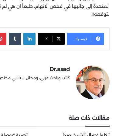
المتحدة إلى جانبها في قفص الاتهام، طبعاً ان هي لم تسا
نتوقعه!!!
لينكدإن
‏Tumblr
فيسبوك
X
Dr.asad
كاتب وباحث عربي، ومحلل سياسي مختص في
مقالات ذات صلة
أُركلوا “جنرال اليأس” بعيداً
أهمية “بوصلة