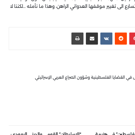
رع الى تغيير موقفها العدواني الراهن، وهذا ما نأمله …لكننا لا
بينتيريست
‏Reddit
‏VKontakte
مشاركة عبر البريد
طباعة
 القضايا الفلسطينية وشؤون الصراع العربي الإسرائيلي
 فلسطين” في هزيمة
“الاستيطان” القومي والديني اليهودي: