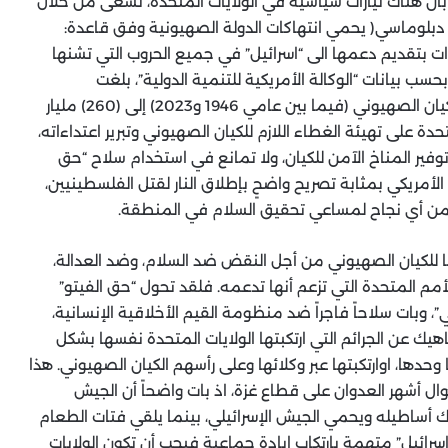
ً بأن هناك تيارات سياسية في الولايات المتحدة، تسعى من خلال
ع دبلوماسي( يحمي انتهاكات الدولة الصهيونية وفق قاعدة:
يارات بتقديم دعمها الى “اسرائيل” في جميع الحروب التي تشنها
حسب بيانات “الوكالة الأمريكية للتنمية الدولية”، بلغت
المساعدات الإجمالية المقدمة من الولايات المتحدة للكيان الصهيوني (فيما بين عامي 1946 و2023) إلى (260) مليار
دة على تهيئة الغطاء اللازم للكيان الصهيوني وتبرير اعتداءاته،
ير المناخ الآمن للكيان، ولا تمانع في استخدام سلاح “حق
 الأمريكي بمثابة تصريح واضحٍ بإطلاق النار لقتل الفلسطينيين،
ومن أي نجاح لمساعي تحقيق السلام في المنطقة.
ا للكيان الصهيوني من أجل النقض ضد السلام، وضد العدالة،
 المتحدة التي تزعم أنها تدعمه. فلقد تحول “حق الفيتو”
”، وبات سلاحاً فاجراً ضد منظومة القيم الأخلاقية الإنسانية،
ك عن الجرائم التي ارتكبتها الولايات المتحدة نفسها بشكل
 وحدها، اوارتكبتها عبر وكلائها وعلى رأسهم الكيان الصهيوني. هذا
وال أشهر العدوان على قطاع غزة، اذ بات واضحاً أن الجيش
 أساطيله ويحمي الجيش الإسرائيلي، بينما يلقي فتات الطعام
إسرائيل” متهمة بارتكاب إبادة جماعية فيجب أن تكون الولايات