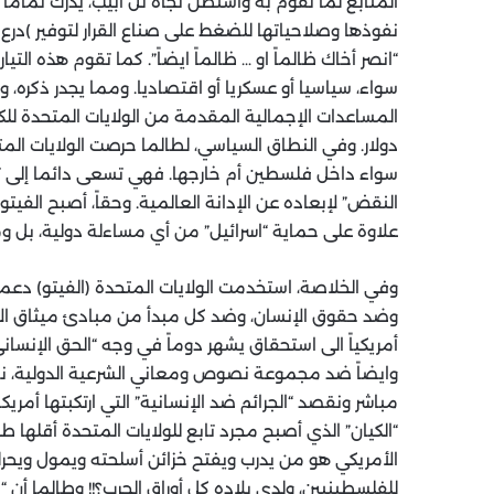
المتابع لما تقوم به واشنطن تجاه تل أبيب، يدرك تماما
نفوذها وصلاحياتها للضغط على صناع القرار لتوفير )در
“انصر أخاك ظالماً او … ظالماً ايضاً”. كما تقوم هذه الت
سواء، سياسيا أو عسكريا أو اقتصاديا. ومما يجدر ذكره، وب
دولار. وفي النطاق السياسي، لطالما حرصت الولايات المتح
سواء داخل فلسطين أم خارجها. فهي تسعى دائما إلى توف
النقض” لإبعاده عن الإدانة العالمية. وحقاً، أصبح الفيتو
علاوة على حماية “اسرائيل” من أي مساءلة دولية، بل 
وفي الخلاصة، استخدمت الولايات المتحدة (الفيتو) دعم
وضد حقوق الإنسان، وضد كل مبدأ من مبادئ ميثاق الأمم
أمريكياً الى استحقاق يشهر دوماً في وجه “الحق الإنساني
وايضاً ضد مجموعة نصوص ومعاني الشرعية الدولية، ناهي
مباشر ونقصد “الجرائم ضد الإنسانية” التي ارتكبتها أمريكا
“الكيان” الذي أصبح مجرد تابع للولايات المتحدة أقلها ط
الأمريكي هو من يدرب ويفتح خزائن أسلحته ويمول ويحرك
للفلسطينيين، ولدى بلاده كل أوراق الحرب؟!! وطالما أن “