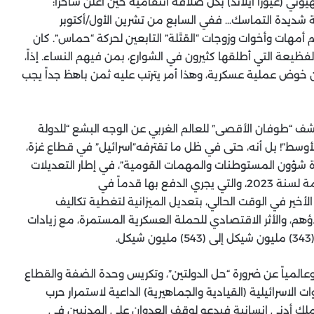
وني (غيورا آيلاند) بكل صلافة انتقامية حين أعلن ساخراً:
لة شديدة التماسك… ففي السابع من تشرين الأول/أكتوبر
 أمهات وأخوات وزوجات “القتَلة” التابعين لحركة “حماس”. كان
ظيعة التي أطلقها كثيرون في الشوارع، بمن فيهم النساء. إذاً،
ين خوض عملية عسكرية، وهذا أمر يترتب عليه ثمن باهظ جداً يجب
ف “طوفان الأقصى” للعالم الغربي عن الوجه البشع “للدولة
وسط”! بل أنه، حتى في ظل ما تقترفه”اسرائيل” في قطاع غزة،
رة شؤون المستوطنات والمهمات القومية”، في إطار التعديلات
التي قررت الحكومة الإسرائيلية إدخالها إلى الميزانية العامة لسنة 2023، والتي يجري الدفع بها قدماً في
الأخير في الوقت الحالي، بتعديل الميزانية لتغطية تكاليف
هم، والأثر الاقتصادي للحملة العسكرية المستمرة، مع زيادات
ً وعالمياً عن ضرورة “حل الدولتين”، وتكريس وحدة الضفة والقطاع
 الاسرائيلية (القيادية والجماهيرية) الداعية لاستمرار حرب
ملك أدنى إنسانية فيدعو لوقف العدوان على المدنيين في