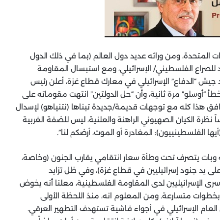
ات المتحدة، ومن ورائه عديد دول العالم (بما في ذلك الدول
يد للصراع الفلسطيني/ الإسرائيلي، ومع استبسال المقاومة
جيش “الدفاع” الإسرائيلي في معارك قطاع غزة، أعلن رئيس
 بخطأ “أوسلو” مرة ثانية، وأن “حل الدولتين” انتهت مقوماته على
افق هذا كله مع توجهات قديمة/جديدة تبناها (نتنياهو) لإسدال
نظرة الكيان الصهيوني الراهنة والعلنية، ليس للضفة الغربية
يها الفلسطينييون): المغادرة أو الموت، أرضكم لنا”.
 وبات يتصرف تحت وطأة سعار انتقامي يقارب الجنون (وخاصة،
لى يد جنود إسرائيليين في قطاع غزة)، وفي ظل تزايد
سرى الإسرائيليين لدى المقاومة الفلسطينية، معلنا أنه يخوض
بخطوات متسارعة. ومن المعلوم انه، منذ اللحظة الأولى
 العام الإسرائيلي في أجواء فاشية تستهدف التطهير العرقي.