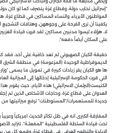
ويكفي متابعة ما قاله الجنرال والباحث الاستراتيجي الصهي
“إسرائيل تحارب دولة، وقطاع غزة يتصرف كما لو كان دو
المواطنون الأبرياء، والنساء المساكين في قطاع غزة، هم
يكفينا أن نرى الفرحة على وجوههن، وهتافات التشجيع الف
لا، هؤلاء ليسوا مدنيين مساكين. لقد قررت قيادة الغزي
على السكان أيضاً دفعه”.
حقيقة الكيان الصهيوني لم تعد خافية على أحد، فقد كش
الديموقراطية الوحيدة (المزعومة) في منطقة الشرق الأ
ها هو الكيان يقر زيادات كبيرة في تمويل ما يسمى “وزا
الكنيست(البرلمان الاسرائيلي) هذه الأيام، حيث يقوم هذا 
العدوان على قطاع غزة، وحاجات الأشخاص الذين تم إجلاؤ
جديدة للمستعمرات/”المستوطنات” ترفع ميزانيتها من (343) مليون شيكل إلى (543) مليون شيكل.
المفارقة الكبرى انه في ظل تكاثر الحديث امريكياً وعربيا
تحت قيادة السلطة الفلسطينية “المفعلـة”، تتزايد الأصوات
الإبادة والتطهير العرقي في قطاع غزة، ‏وقمع كل من ي