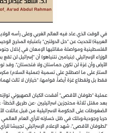
في الوقت الذي عاد فيه العالم الغربي وعلى رأسه الولاي
العربية) للحديث عن “حل الدولتين” باعتباره المخرج الوح
الفلسطينية ومواصلة مقاتليها الإمعان في إذلال جنود 
الوزراء الإسرائيلي (بنيامين نتنياهو) أن “إسرائيل لن تقع
الأرض وأن غزة لن تكون حماستان ولا فتحستان”. وقد تو
الستار على ما اصطلح على تسمية (عملية السلام) مكرساً 
فقط بل ولقطاع غزة أيضاً، قوامها: “خياران لا ثالث لهما(أ
عملية “طوفان الأقصى” أفقدت الكيان الصهيوني توازنه
بعد مقتل ثلاثة محتجزين اسرائيليين -عن طريق الخطأ- ع
الضغوطات على الحكومة الاسرائيلية من قبل عائلات الأ
حربا وجودية،وذلك في ظل خسارته للرأي العام العالمي 
“لطوفان الأقصى”، شهد الإعلام الإسرائيلي تجييشا للرأي