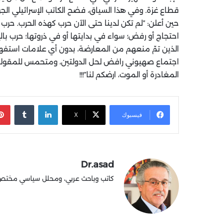
قطاع غزة. وفي هذا السياق، فضح الكاتب الإسرائيلي ا
حين أعلن: ‏”لم تكن لدينا حتى الآن حرب كهذه الحرب. حرب
احتجاج أو رفض؛ سواء في بدايتها أو في ذروتها؛ حرب با
الذين تمّ منعهم من المعارضة، بدون أي علامات استفها
اجتماع صهيوني رافض لحل الدولتين، ومتحمس للمقولة ال
المغادرة أو الموت، ارضكم لنا”!!!
لينكدإن
‏Tumblr
فيسبوك
X
Dr.asad
كاتب وباحث عربي، ومحلل سياسي مختص في