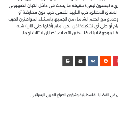
لجريء (جدعون ليفي) حقيقة ما يحدث في داخل الكيان الصهيوني
 الاتفاق المطلق. حرب التأييد الأعمى. حرب دون معارضة أو
لإجماع مع الدعم الشامل من الجميع، باستثناء المواطنين العرب
م أو حتى أي تشكيك”.اذن، نحن أمام (أقلها حتى الآن) شبه
موجهة لابناء فلسطين الأصلاء: “خياران لا ثالث لهما:
بينتيريست
‏Reddit
‏VKontakte
مشاركة عبر البريد
طباعة
 القضايا الفلسطينية وشؤون الصراع العربي الإسرائيلي