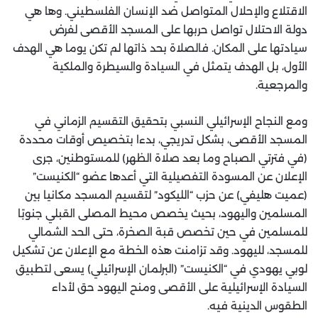
الاقتلاع والإحلال المتواصل ضد الإنسان الفلسطيني. وها هي
دولة الاحتلال تواصل حربها على المسجد الأقصى لفرض
سيادتها على المكان. فالصلاة بحد ذاتها لم تكن يوما هي الهدف
الأول، بل الهدف يتمثل في السيادة والسيطرة والملكية
والمرجعية.
ومع النجاح الإسرائيلي النسبي بتحقيق التقسيم الزماني في
المسجد الأقصى، بشكل تدريجي، بدءا بتخصيص أوقات محددة
(في فترتي الصباح وما بعد صلاة الظهر) للمستوطنين، جرى
الإعلان عن المسودة التفصيلية التي أعدها عضو “الكنيست”
(عميت هليفي) عن حزب “الليكود” لتقسيم المسجد مكانيا بين
المسلمين واليهود، بحيث يخصص محيط المصلى القبلي جنوبًا
للمسلمين في حين تخصص قبة الصخرة، حتى الحد الشمالي
للمسجد، لليهود. وقد تزامنت هذه الخطة مع الإعلان عن تشكيل
لوبي يهودي في “الكنيست” (البرلمان الإسرائيلي) يسعى لتطبيق
السيادة الإسرائيلية على الأقصى ومنح اليهود حق لأداء
الطقوس الدينية فيه.