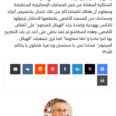
المتتالية المعلنة من قبل الجماعات الإسرائيلية المتطرفة.
ومعلوم أن هنالك أطماعا أكبر من ذلك تتمثل بتخصيص أجزاء
ومساحات من المسجد الأقصى يقتطعها الاحتلال ليحولها
لكنائس يهودية، وإعادة بناء “الهيكل المزعوم” على أنقاض
الأقصى، وهذه المطامع لم تعد تخفى على أحد، بل بات التصريح
بها أمرا عاديا و”حقا مشروعا” كما ترى جمعيات “الهيكل
المزعوم”. فماذا نحن، يا مسلمين ويا عربا، فاعلون يا رعاكم
الله؟!!!
لينكدإن
‏Tumblr
بينتيريست
‏Reddit
‏VKontakte
مشاركة عبر البريد
طباعة