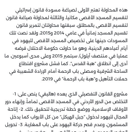
هذه المحاولة تعتبر الأولى لصياغة مسودة قانون إسرائيلي
لتقسيم المسجد الأقصى مكانيا، والثالثة لمحاولة صياغة قانون
لتقسيم الأقصى بالمطلق، سبقتها محاولتان لتمرير قانون
تقسيم المسجد زمانياً في عامي 2014 و2015، ولقد نصت تلك
المسودات حينها على تخصيص المسجد الأقصى لليهود في
أيام أعيادهم الدينية، وهو ما حاولت حكومة الاحتلال فرضه
عمليا في منتصف أيلول/ سبتمبر 2015 وعلى مدى أسبوعين، ما
أدى إلى انطلاق “هبة القدس”. كما فشل مشروع اقتطاع
الساحة الشرقية ومصلى باب الرحمة أمام الإرادة الشعبية في
حملات التأهيل و”هبة باب الرحمة” في 2019.
مشروع القانون التفصيلي الذي يعده (هاليفي) ينص على: 1-
التخلص من الدور الأردني في المسجد الأقصى تماماً، وإنهاء دور
الأوقاف الإسلامية، ووضع خطة تدريجية لتحقيق ذلك. 2- إتاحة
المجال لليهود لدخول “جبل الهيكل” من كل الأبواب كما يدخل
المسلمون، وعدم قصر حركة اليهود على باب المغاربة. 3- تحويل