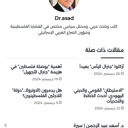
Dr.asad
كاتب وباحث عربي، ومحلل سياسي مختص في القضايا الفلسطينية
وشؤون الصراع العربي الإسرائيلي
مقالات ذات صلة
أُركلوا “جنرال اليأس” بعيداً
أهمية “بوصلة فلسطين” في
هزيمة “جنرال التجهيل”
26 ديسمبر، 2024
19 ديسمبر، 2024
“الاستيطان” القومي والديني
هل يدمرون (الاونروا)…”دولة”
اليهودي: أحدث الخطط
اللاجئين الفلسطينيين؟
والتحديات
5 ديسمبر، 2024
12 ديسمبر، 2024
د. أسعد عبد الرحمن | سيرة