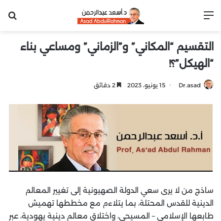
القائمة
بح
التقسيم “المكاني” و”الزماني” ومساعي بناء
“الهيكل”؟!
Dr.asad
15 يونيو، 2023
2 دقائق
ساذج من لا يرى سعي الدولة الصهيونية إلى تغيير المعالم
الدينية للقدس المحتلة، بما يتلاءم مع مخططها تهميش
طابعها الإسلامي – المسيحي، واختلاق معالم دينية يهودية، عبر