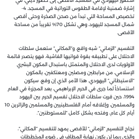
الحضور اليهودي في المسجد الأقصى إلى حضور ديني، في
إشارة ضمنية لإقامة الطقوس التوراتية في المسجد. 4-
تخصيص المساحة التي تبدأ من صحن الصخرة وحتى أقصى
شمال المسجد لليهود، وهي تشكل 70% تقريباً من مساحة
الأقصى.
التقسيم “الزماني” شبه واقع، و”المكاني” ستعمل سلطات
الاحتلال على تطبيقه بقوة قوانيها الفاشية، فهو يتصدر قائمة
الأولويات لدى الاحتلال والمتمثل باستبدال المكون البشري
الإسلامي، من مرابطين ومصلين ومعتكفين، بالمكون
“الاستيطاني” اليهودي. هذا الأمر، الذي إن وقع، سيكون
استنساخاً لما جرى في الحرم الإبراهيمي، بعد المجزرة في العام
1994، حين قررت سلطات الاحتلال تقسيم الحرم بين اليهود
والمسلمين، وإغلاقه أمام الفلسطينيين والمسلمين والزائرين 10
أيام كل عام، وفتحه بشكل كامل “للمستوطنين”.
نجاح التقسيم “الزماني” للأقصى يمهد للتقسيم “المكاني”،
والذي ربما لن يكون نهاية المطاف في ضوء المخططات