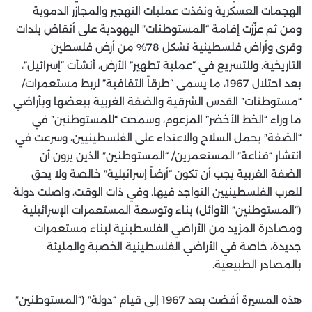
الهجمات العسكرية ونفذت عمليات التهجير والمجازر الدموية
ومن ثم عزّزت إقامة “المستوطنات” اليهودية على أنقاض بلدات
وقرى وأراض فلسطينية تشكل 78% من أرض فلسطين
التاريخية. وللتسريع في “عملية تطهير” الأرض، أنشأت “إسرائيل”،
بعد احتلال 1967، ما يسمى “طرقاً التفافية” لربط مستعمرات/
“مستوطنات” القدس الشرقية والضفة الغربية ببعضها وبأراضي
ما وراء “الخط الأخضر” المزعوم، وسمحت “للمستوطنين” في
“الضفة” بحمل السلاح والاعتداء على الفلسطينيين، وسرعت في
انتشار “قناعة” المستعمرين/ “المستوطنين” الذين يرون أن
الضفة الغربية يجب أن تكون “أرضاً إسرائيلية” خالصة ولا يحق
للعرب الفلسطينيين التواجد فيها. وفي ذات الوقت، واصلت دولة
(“المستوطنين” الأوائل) بناء وتوسعة المستعمرات الإسرائيلية
ومصادرة المزيد من الأراضي الفلسطينية لبناء مستعمرات
جديدة، خاصة في الأراضي الفلسطينية الخصبة والمليئة
بالمصادر الطبيعية.
هذه المسيرة أفضت بعد 1967 إلى قيام “دولة” (“المستوطنين”