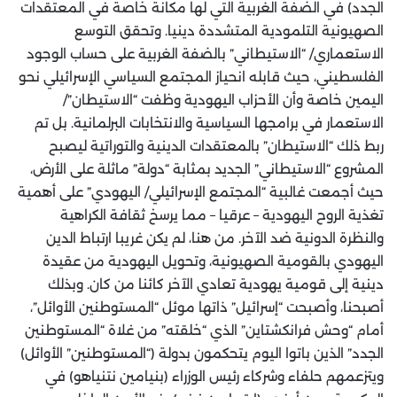
الجدد) في الضفة الغربية التي لها مكانة خاصة في المعتقدات
الصهيونية التلمودية المتشددة دينيا. وتحقق التوسع
الاستعماري/ “الاستيطاني” بالضفة الغربية على حساب الوجود
الفلسطيني، حيث قابله انحياز المجتمع السياسي الإسرائيلي نحو
اليمين خاصة وأن الأحزاب اليهودية وظفت “الاستيطان”/
الاستعمار في برامجها السياسية والانتخابات البرلمانية. بل تم
ربط ذلك “الاستيطان” بالمعتقدات الدينية والتوراتية ليصبح
المشروع “الاستيطاني” الجديد بمثابة “دولة” ماثلة على الأرض،
حيث أجمعت غالبية “المجتمع الإسرائيلي/ اليهودي” على أهمية
تغذية الروح اليهودية – عرقيا – مما يرسخ ثقافة الكراهية
والنظرة الدونية ضد الآخر. من هنا، لم يكن غريبا ارتباط الدين
اليهودي بالقومية الصهيونية، وتحويل اليهودية من عقيدة
دينية إلى قومية يهودية تعادي الآخر كائنا من كان. وبذلك
أصبحنا، وأصبحت “إسرائيل” ذاتها موئل “المستوطنين الأوائل”،
أمام “وحش فرانكشتاين” الذي “خلقته” من غلاة “المستوطنين
الجدد” الذين باتوا اليوم يتحكمون بدولة (“المستوطنين” الأوائل)
ويتزعمهم حلفاء وشركاء رئيس الوزراء (بنيامين نتنياهو) في