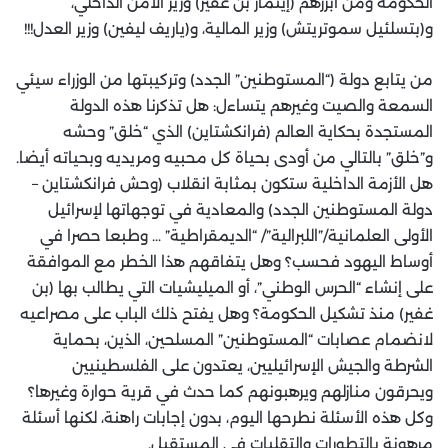
الحكومة ومن أبرزهم (إيتمار بن غفير) وزير الأمن الداخلي،
و(بتسلئيل سموتريتش) وزير المالية، و(ياريف ليفين) وزير العدل!!!
من يتابع دولة (“المستوطنين” الجدد) وتركيبتها من الوزراء سيئي
السمعة والصيت وغيرهم يتساءل: هل تذكرنا هذه الدولة
المستجدة بحكاية العالم (فرانكشتاين) الذي “خلق” وحشه
و”خلق” بالتالي من أودى بحياة كل محبيه ومريديه وبحياته أيضا.
هل الأزمة الداخلية ستكون بمثابة انقلاب (وحش فرانكشتاين –
دولة المستوطنين الجدد) والمعادية في توجهاتها لإسرائيل
الأولى العلمانية/”اللبرالية”/ “الديمقراطية” … وطبعا حصرا في
أوساط اليهود فحسب؟ وهل يتفاقهم هذا الخطر مع الموافقة
على إنشاء “الحرس الوطني”، أو الميليشيات التي يطالب بها (بن
غفير) منذ تشكيل الحكومة؟ وهل يفتح ذلك الباب على مصراعيه
لانضمام عصابات “المستوطنين” المسلحين، الذين، بحماية
الشرطة والجيش الإسرائيليين، يعتدون على الفلسطينيين
ويحرقون منازلهم ويرهبونهم كما حدث في قرية حوارة وغيرها؟
وكل هذه الأسئلة نطرحها اليوم، بدون إجابات راهنة، لكنها أسئلة
مرهونة بالتطورات والتقلبات في المستقبل.