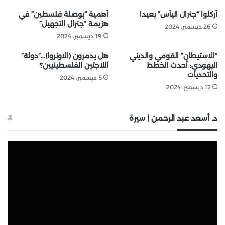
أُركلوا “جنرال اليأس” بعيداً
أهمية “بوصلة فلسطين” في
هزيمة “جنرال التجهيل”
26 ديسمبر، 2024
19 ديسمبر، 2024
“الاستيطان” القومي والديني
هل يدمرون (الاونروا)…”دولة”
اليهودي: أحدث الخطط
اللاجئين الفلسطينيين؟
والتحديات
5 ديسمبر، 2024
12 ديسمبر، 2024
د. أسعد عبد الرحمن | سيرة