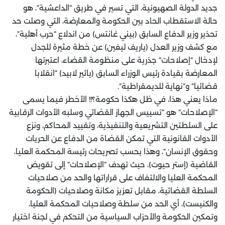
جديد الدولة الصهيونية، التي تسير في طريق “الداعشية”، هو
حالة الاستقطاب الحاد بين الحكومة والمعارضة، التي وصلت حد
تحذير وزير الدفاع السابق (بيني غانتس) من اندلاع “حرب أهلية”،
مع كشف وزير العدل (ياريف ليفين) عن خطة مثيرة للجدل
لإدخال “إصلاحات” جذرية على منظومة القضاء، اعتبرتها
المعارضة بقيادة رئيس الوزراء السابق (يائير لابيد) “انقلابا
قضائيا” و”نهاية للديمقراطية”.
ماذا يعني هذا، في ظل هكذا حكومة؟!! الأخطر فيما يسمى
“الإصلاحات” هو “تسييس الجهاز القضائي وسلبه الأدوات الرقابية
على السلطتين التشريعية والتنفيذية، وتقييد المحاكم، ونزع
الأدوات القانونية التي تمكن القضاة من الدفاع عن الحريات
وحقوق الإنسان”، وهذا بحسب تصريحات رئيسة المحكمة العليا،
القاضية (إستر حيوت)، حيث تهدف “الإصلاحات” إلى تقويض
المحكمة العليا والالتفاف على قراراتها والحد من صلاحيات
السلطة القضائية، مقابل تعزيز مكانة وصلاحيات (الحكومة
والكنيست)، أي الحد من سلطة وصلاحيات المحكمة العليا،
وتمكين الحكومة والأحزاب السياسية من التحكم في لجنة اختيار