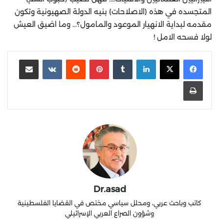
المتجسده في هذه (الاصلاحات) بنيه الدولة الصهيونية وتكون
مقدمه لبداية الانهيار الموعود والمامول؟… وما اضيق العيش
لولا فسحه الامل !
لينكدإن
‏Tumblr
بينتيريست
‏Reddit
‏VKontakte
مشاركة عبر البريد
طباعة
Dr.asad
كاتب وباحث عربي، ومحلل سياسي مختص في القضايا الفلسطينية
وشؤون الصراع العربي الإسرائيلي