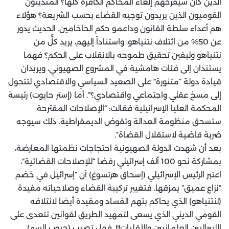
الذين كان سيُفرحهم إلغاء المحاكم الكافرة كلها؟ المتدينون
القوميون الذين يريدون توجيه القضاء بحسب الشريعة؟ هؤلاء
هم أعداء سلطة القانون وداعمو حكم الحاخامين. الحديث يدور
عن 50% من ائتلاف نتنياهو. واستناداً إليهم، يريد كلٌّ من
نتنياهو وليفين تحقيق طموحه بالانقلاب على الحكم؟ فهما
يستندان إلى فئات هامشية في المشروع الصهيوني، ويريدان
قيادة دولة “متنورة” على الصعيد السياسي والاقتصادي لتتحول
إلى مسخ عقلي واجتماعي واقتصادي؟”. أما (إستر حايوت) رئيسة
المحكمة العليا الإسرائيلية فقالت: “الإصلاحات المقترحة
ستسحق منظومة العدالة وتقوض الديمقراطية. ذلك سيوجه
ضربة قاضية لاستقلال القضاة”.
بعد أن شهدت الدولة الصهيونية احتجاجات نظمتها المعارضة،
بمشاركة نحو 100 ألف إسرائيلي رفضا “للإصلاحات القضائية”،
اعتبر الرئيس الإسرائيلي (إسحاق هرتسوغ) أن “إسرائيل في خضم
“نزاع عميق” يمزقها. فتغيير تركيبة القضاء وصلاحياته مفيدة
(لنتنياهو) الذي يحاكم بتهم الفساد ومفيدة أيضا لائتلافه
القومي الديني الذي يسعى لتمهيد الطريق لقوانين تتعدى على
الليبراليين العلمانيين والأقليات!!!. فهل تصيب (حبوب السم)