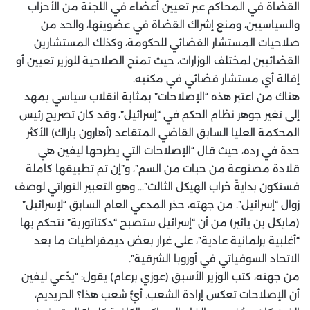
القضاة في المحاكم عبر تعيين أعضاء في اللجنة من الأحزاب
والسياسيين، ومنع إشراك القضاة في عضويتها، والحد من
صلاحيات المستشار القضائي للحكومة، وكذلك المستشارين
القضائيين لمختلف الوزارات، حيث تمنح الصلاحية للوزير تعيين أو
إقالة أي مستشار قضائي في مكتبه.
هناك من اعتبر هذه “الإصلاحات” بمثابة انقلاب سياسي يمهد
إلى تغير جوهر نظام الحكم في “إسرائيل”، وقد كان تصريح رئيس
المحكمة العليا السابق القاضي المتقاعد (أهارون باراك) الأكثر
حدة في رده، حيث قال “الإصلاحات التي يطرحها ليفين هي
قلادة مصنوعة من حبات من السم”، و”إن تم تطبيقها كاملة
فستكون بدايةً خراب الهيكل الثالث”… وهو التعبير التوراتي لوصف
زوال “إسرائيل”. من جهته، حذر المدعي العام السابق “لإسرائيل”
(مايكل بن يائير) من أن “إسرائيل ستصبح “دكتاتورية” تتحكم بها
“أغلبية برلمانية عادية”، على غرار بعض ديمقراطيات ما بعد
الاتحاد السوفياتي في أوروبا الشرقية”.
من جهته، كتب الوزير الأسبق (عوزي برعام) يقول: “يدّعي ليفين
أن الإصلاحات تعكس إرادة الشعب. أيُّ شعب هذا؟ الحريديم،