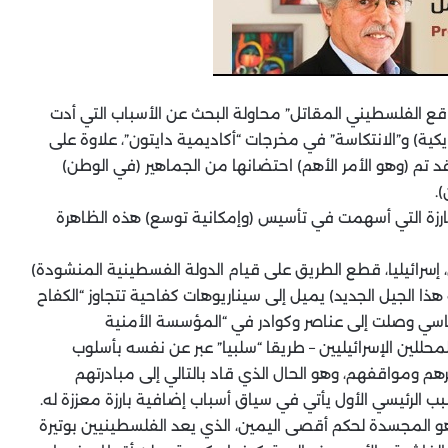
ى الأقل) عند “الواقع الفلسطيني المقاتل” محاولة البحث عن الأسباب التي أدت
ريكية) و”الانتكاسة” في مخرجات “أكاديمية دايتون”، علاوة على
د تم (وهو الأمر الأهم) احتضانها من الجماهير (في الوطن)
.
لبارزة التي أسهمت في تأسيس (وإمكانية توسع) هذه الظاهرة
 إسرائيليا، قطع الطريق على قيام الدولة الفسطينية المنشودة)
 الجيل الجديد) يميل إلى سيناريوهات كفاحية تتجاوز “الكفاح
ياسي وصلت إلى عناصر وكوادر في “المؤسسة الأمنية
للمحللين الإسرائيليين – طريقا “سلبيا” عبر عن نفسه بأسلوب
هم ومواقفهم، وهو الحال الذي قاد بالتالي إلى مبادرتهم
ب الرئيسي الأول يأتي في سياق أسباب إضافية بارزة معززة له.
اهو المجسدة لحكم أقصى اليمين، الذي يعد الفلسطينيين بوتيرة