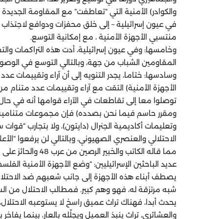
والكوادر) الأمنية التي “تعاطفت” مع المقاومة الجديدة 
في عيون إسرائيلية – إلى خلق محفزات ودوافع لاجتذاب
منتسبي الأجهزة الأمنية ، مع إمكانية التوسع.
وخامسها: وفي عيون إسرائيلية، أدت هذه التراكمات والت
المقاومين الشباب من جهة، وبالتالي التوسع في الوصول
وسادسها: ختاما، يجدر التنويه إلى أن آراء وتقييمات عدد
الأجهزة الأمنية) التقت مع آراء وتقييمات عدد متنام من 
توصلوا معا إلى تقاطعات في الآراء قوامها أنه في ح
ومقرر حاسم فيما نحن بصدده) فإن مجموعات متنامية من
وتعليمات أكاديمية الجنرال (دايتون)، ولا بتجارب “قوات 
الاحتلالي والعنصري الصهيوني، وبالتالي لن يرفعوا “الأ
مما قاله الكاتب وا
عديد الباحثين الإسرائيليين: “وضع الأجهزة الأمنية الف
يصطف أبناء هذه الأجهزة إلى جانب شعبهم ضد الاحتلال. 
شبه مرتزقة له، فهو وهم كبير. فمطالب الاحتلال من الس
يحدث أبدا، فهناك تراث عميق راسخ لا يستوعبه الاحتلال
والعشائري، تراث ينبذ العميل ويجلّله بالعار، بينما يفا