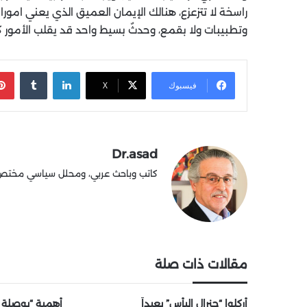
راسخة لا تتزعزع، هنالك الإيمان العميق الذي يعني امورا كث
وتطبيبات ولا بقمع، وحدثٌ بسيط واحد قد يقلب الأمور ك
لينكدإن
‏Tumblr
فيسبوك
X
Dr.asad
كاتب وباحث عربي، ومحلل سياسي مختص في
مقالات ذات صلة
أُركلوا “جنرال اليأس” بعيداً
أهمية “بوصلة