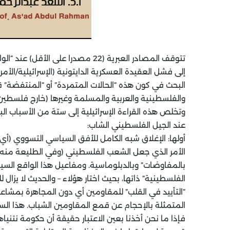
تتوقف المصادر العبرية (22 مصدرا عل
إلى فشل العقيدة العسكرية الدايتونية (الإسرائيلية/الأم
البحث في كون هذه “الحالات المتمردة” أو “المنتفضة” ق
والفلسطينية والعربية والمسلمة وغيرها (خارج فلسطين)
وتخلص هذه القراءة الإسرائيلية إلى ستة من الأسباب ا
عند الجيل الفلسطيني الشاب:
أولها: الإغلاق شبه الكامل للأفق السياسي التسووي (أي،
الأمر الذي جعل الشعب الفلسطيني (وفي الطليعة منه هذا
بالمفاوضات” وبالدبلوماسية. ومفاعيل هذا الواقع الس
الفلسطينية” ذاتها، بحيث اختار هؤلاء – والحديث لا يزال 
“التأييد في القلب” للمقاومين أي دون المجاهرة بمشاعر
المتمثلة بالإحجام عن قمع المقاومين الشباب. هذا السب
فإذا ما نحن أخذنا بعين الاعتبار حقيقة أن حكومة نتني