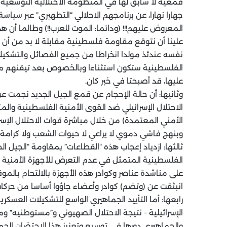
قمعية لا سابق لها في المنظومة الاحتلالية التوسعية 
جهارا نهارا، عن برنامجهم الاحلالي “التطهيري” عبر سياسة
المعروض عليهم!!! (ودائما: الموت للعرب!!) وطالما أن هذا
علينا أن نتوقع مقاومة فلسطينية مقابلة لا بد من أن 
نفسه عندئذ مولدا انخراطا من جميع الفصائل والتشكيل
الفلسطينية ستكون استثناءا وبالخصوص بعد تيقنهم من أن
عليها، قد أصبحتا في خبر كان.
وثانيها: أن حالة الإحجام عن قمع الجيل الجديد نجمت ع
الاحتلال الإسرائيلي ضد القوى الأمنية الفلسطينية والم
الأمني المعتمدة) من خلال مباشرة قوات الاحتلال الإسر
وبنهج فاشي دموي لا يراعي لا حيوات الشعب ولا كرامة ا
ثالثها: ازدياد إعجاب هذه “القطاعات” بمقاومة “الجيل ا
الفلسطينية المتمثل في عدم التعرض للأجهزة الأمنية الر
على مناشدة عناصر وكوادر هذه الأجهزة بالالتحام بالموق
انبثقت عن (وتضم) كوادر وأعضاء جاؤوا أساسا من حركات
رابعها: أما التأييد الجماهيري الواسع للتشكيلات العسك
الإسرائيلية – نتيجة الاحتلال الصهيوني و”مستوطنيه” 
والجماهيري دورها في توسيع وتعزيز هذا الاحتضان الجماهي