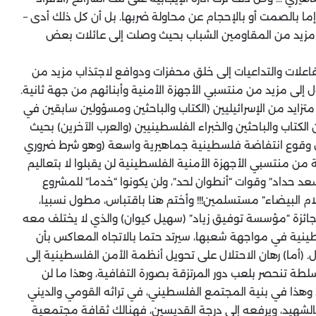
إما بالصمت أو بالإحجام عن محاولة ضربها. بل أن كل ذلك أدى –
 مزيد من المقاومين الشباب بحيث وصلت إلى عائلات بعض
فاعلات والتداعيات إلى خلق محفزات ودوافع لاجتذاب مزيد من
 إلى مزيد من منتسبي الأجهزة الأمنية وأبنائهم من جهة ثانية.
 متزايد من الإسرائيليين (الكتاب والباحثين ومسؤولين سابقين في
الكتاب والباحثين والخبراء الفلسطينيين (والعرب الآخرين) بحيث
ال وقوع انتفاضة فلسطينية جماهيرية واسعة (وهو شرط ضروري
 منتسبي الأجهزة الأمنية الفلسطينية لن يقبلوا لا بتعاليم
سعد حداد” وقوات “أنطوان لحد”، ولن يكونوا “خدما” للمشروع
علام البيضاء” مستسلمين!!! وأختم هنا باقتباس، مطول نسبيا،
لخبير الرصين من عرب 48 والحائز على جائزة “مؤسسة توفيق زياد” (سهيل كيوان) والذي لا يختلف معه
لسطينية في مواجهة شعبها، سيرتد حتما بالاتجاه المعاكس بأن
(أما) رهان الاحتلال على تحويل أنظمة الأمن الفلسطينية إلى
لطة تنحصر بلعب دور المرتزقة بصورة التفافية، وهذا ما لن
، وهذا في بنية المجتمع الفلسطيني، في تراثه القومي والديني
خر بالشهيد، ويرفعه إلى درجة القديسين، فهنالك ثقافة مجتمعية