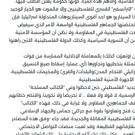
الفاشية، والأهم هذه المرة، كونها حكومة يعلن أقطاب فيها،
 “الترانسفير” القسري للفلسطينيين وإلا فالموت هو الخيار الوحيد
 السيناريو هو احد أقوى السيناريوهات المتداولة اسرائيليا، فإن
تحتضنها الجماهير الفلسطينية الواسعة، الأمر الذي سيفرض
ات الفلسطينية في المقاومة، ولا نظن أن المؤسسة الأمنية
 التسوية السياسية، وكذلك الدولة الفلسطينية، اللتين راهنوا
ن (وتعززت كذلك) بالمعاملة الإذلالية الممارسة من قوات
تمثلة بتخطيها وتجاوزها (أي، عمليا، إسقاط صيغ التنسيق
ائيلي اقتحام المدن/والبلدات/ والقرى/ والمخيمات الفلسطينية،
لأجهزة الأمنية الفلسطينية.
لجديد” الفلسطيني حين لاحظوا وعي “الكتائب المسلحة”
سمية، لا قولا ولا فعلا … لا تحريضا ولا تخوينا، واقتصر خطابهم
ف الجماهيري المقاوم. ولا غرابة في ذلك، فهذه “الكتائب”
 فتح وتعاونوا بقوة مع حركتيّ حماس والجهاد الإسلامي.
رية الفلسطينية المقاتلة والجديدة، فقد جاء –وفق هذه المصادر
ومقارفاتهم الفظيعة. وقد لعبت منصات التواصل الاجتماعي
ري … وكل ذلك ترك آثاره الإيجابية على تلك الشرائح (الأفراد