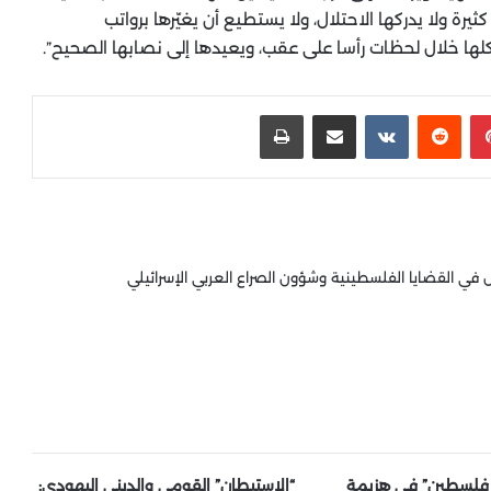
يرة ولا يدركها الاحتلال، ولا يستطيع أن يغيّرها برواتب
لها خلال لحظات رأسا على عقب، ويعيدها إلى نصابها الصحيح”.
بينتيريست
‏Reddit
‏VKontakte
مشاركة عبر البريد
طباعة
 القضايا الفلسطينية وشؤون الصراع العربي الإسرائيلي
 فلسطين” في هزيمة
“الاستيطان” القومي والديني اليهودي: