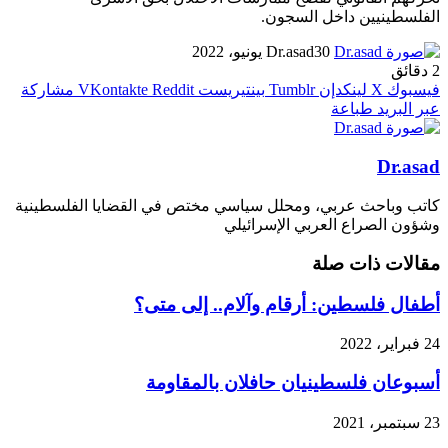
الفلسطينيين داخل السجون.
30 يونيو، 2022
Dr.asad
2 دقائق
فيسبوك
X
لينكدإن
بينتيريست
مشاركة
عبر البريد
طباعة
Dr.asad
كاتب وباحث عربي، ومحلل سياسي مختص في القضايا الفلسطينية
وشؤون الصراع العربي الإسرائيلي
مقالات ذات صلة
أطفال فلسطين: أرقام وآلام.. إلى متى؟
24 فبراير، 2022
أسبوعان فلسطينيان حافلان بالمقاومة
23 سبتمبر، 2021