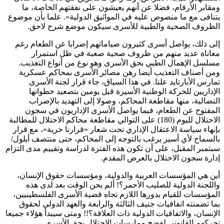
ومقابر الأرقام، فضلا عن أنهم يعيشون على نفقتهم الخاصة، ما
يتنافى مع ما منصوص عليه في المواثيق الدولية». علما بأن موضوع
الظروف الصحية والطبية للأسرى سيكون موضع شرح لاحق.
إلى ذلك، يواصل أسرى كثيرون صياماتهم إضرابا عن الطعام رغم
معاناة عديد منهم من ظروف صحية صعبة في ظل استمرار
مسلسل الإهمال الطبي بحق الأسرى وهو نوع من أنواع التعذيب.
ومن أصناف التعذيب أيضا رهن مصائر الأسرى بمحاكم عسكرية
تمارس الأبارتايد علنا. في هذا السياق، جاء قرار لجنة الأسرى
الإداريين للحركة الوطنية الأسيرة قبل يومين بتصعيد خطواتها
النضالية، منها مقاطعة المحاكم، وصولا إلى التهديد بالإضراب
المفتوح عن الطعام، فيما يواصل الأسرى الإداريون في سجون
الاحتلال لليوم (180) على التوالي مقاطعة محاكم الاحتلال للمطالبة
بإنهاء سياسة الاعتقال الإداري تحت شعار «قرارنا حرية»، مع قرار
بالسماح لأي أسير يرغب بالتوجه إلى المحاكم، حتى منتصف أيلول/
سبتمبر المقبل، على أن تكون هذه الفترة لدراسة وتقييم مدى التزام
إدارة سجون الاحتلال بالعرض المقدم.
أين هي المؤسسات العربية والدولية، ومؤسسات حقوق الإنسان،
واللجنة الدولية للصليب الأحمر؟! ألم يحن الوقت بعد لدى هذه
المؤسسات للقيام بدورها اللازم تجاه قضية الأسرى الفلسطينيين،
بما تضمنته اتفاقيات جنيف الثالثة والرابعة والعهد الدولي لحقوق
الإنسان، والاتفاقيات الدولية ذات العلاقة؟!! ومتى سيبدأ هؤلاء جميعا
تحركهم القانوني لفضح ممارسات الاحتلال بحق الأسرى