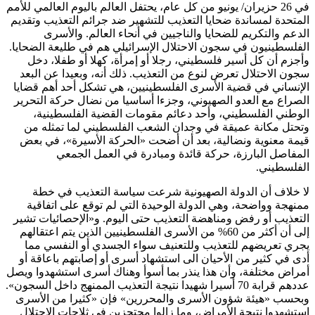
في 26 حزيران/ يونيو من كل عام، يحتفل العالم باليوم العالمي للأمم
المتحدة لمساندة ضحايا التعذيب للتشهير ضد جرائم التعذيب وتقديم
الدعم والتكريم للضحايا والناجيين في أنحاء العالم. والأسرى
الفلسطينيون في سجون الاحتلال الإسرائيلي هم في طليعة الضحايا.
وأجزم أن كل أسير فلسطيني، رجلا أو إمرأة، كهلا أو طفلا، دخل
سجون الاحتلال تعرض لنوع من التعذيب. ذلك أنه، وبعيدا عن البعد
الإنساني في قضية الأسرى الفلسطينيين، هي تشكل أحد أهم قضايا
الصراع مع العدو الصهيوني، وجزءا أساسيا من نضال حركة التحرير
الوطني الفلسطيني، وأحد دعائم مقومات القضية الفلسطينية،
وتحتل مكانة عميقة في وجدان الشعب الفلسطيني لما تمثله من
قيمة معنوية ونضالية، بعد أن أضحت «الحركة الأسيرة»، في بعض
المفاصل البارزة، حركة قائدة ومبادرة في العمل الجمعي
الفلسطيني.
لا خلاف أن الدولة الصهيونية شرعت سياسة التعذيب في خطة
ممنهجة وواضحة، وهي الدولة الوحيدة التي لم توقع على اتفاقية
التعذيب أو رفض ومناهضة التعذيب حتى اليوم. و«الإحصائيات تشير
إلى أن أكثر من 60% من الأسرى الفلسطينيين الذين يتم اعتقالهم
يجري تعريضهم للتعذيب وللتعنيف سواء الجسدي أو النفسي مما
أدى في كثير من الأحيان الى استشهاد أسرى أو إصابتهم باعاقة أو
أمراض مختلفة، وأن هذا ينذر بما أسوأ وهناك أسرى استشهدوا ويصل
عددهم قرابة 70 أسيرا شهيدا نتيجة التعذيب الممنهج داخل السجون».
وبحسب «هيئة شؤون الأسرى والمحررين» فإن «كثيرا من الأسرى
استشهدوا نتيجة الأمراض، وما زالوا محتجزين في ثلاجات الاحتلال