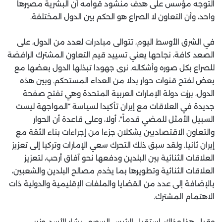
التوجه مؤسس على هدف منشود قوامه أن البشرية مصيرها
واحد، وأن التعاون لا الصراع هو الحكم بين الدول المختلفة.
في الشرق الأوسط اليوم، تتوالى مبادرات لعدد من الدول، على
الصعد كافة، نجاحها يعني تسييد قيم التعاون المشترك الرافضة
للصراع بكل صوره وأشكاله. نرى جهودا تبذلها الدول بعضها مع
بعض لفتح قنوات حوار بدلا من العداء المستحكم. وبين هذه
الدول، برزت دولة الإمارات العربية المتحدة وهي تفتح صفحة
جديدة في العلاقات مع إيران تأكيدا لسياسة “المواجهة ليست
السبيل الأمثل للمضي قدماً”، أولا، وعلى قاعدة أن الحوار
والتعاون الاقتصاديين يشكلان جزءا من إجراءات بناء الثقة مع
إيران ثانيا. ولقد سبق ذلك التحرك سعي الإمارات وتركيا إلى تعزيز
العلاقات الثنائية بين البلدين ودفعها نحو آفاق أرحب، لتعزيز
العلاقات الثنائية وتطويرها بما يخدم مصالح البلدين والشعبين،
بالإضافة إلى عدد من القضايا والملفات الإقليمية والدولية ذات
الاهتمام المشترك.
وقبل هذا وذاك، استقبل الرئيس السوري، بشار الأسد، وزير