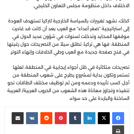
الاختلاف داخل منظومة مجلس التعاون الخليجي.
كذلك، نشهد تغييرات بالسياسة الخارجية لتركيا تستهدف العودة
إلى استراتيجية “صفر أعداء” مع العرب بعد أن كانت قد غادرت
موقفها المحايد وتدخلت لسنوات في شؤون عديد الدول في
المنطقة. فها هي تركيا، تطلق سيلاً من التصريحات حول رغبتها
في فتح صفحة جديدة مع العرب وطي الخلافات وإنهاء التوتر.
تصريحات متكاثرة في ظل أجواء إيجابية في المنطقة، لعلها
تستمر وتكون بداية لمشروع يطرح على شعوب المنطقة من
أجل كسب تأييده ودعمه ومن ثم توظيف مختلف الطاقات نحو
تنفيذه وتجاوز معاناة هذه الشعوب من الحروب العربية/ العربية
الساخنة والباردة على حد سواء.
لينكدإن
‏Tumblr
بينتيريست
‏Reddit
‏VKontakte
مشاركة عبر البريد
طباعة