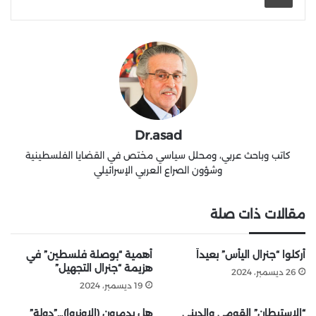
Dr.asad
كاتب وباحث عربي، ومحلل سياسي مختص في القضايا الفلسطينية
وشؤون الصراع العربي الإسرائيلي
مقالات ذات صلة
أُركلوا “جنرال اليأس” بعيداً
أهمية “بوصلة فلسطين” في
هزيمة “جنرال التجهيل”
26 ديسمبر، 2024
19 ديسمبر، 2024
“الاستيطان” القومي والديني
هل يدمرون (الاونروا)…”دولة”