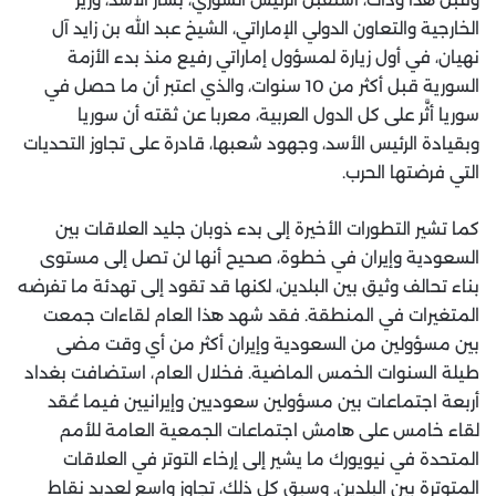
الخارجية والتعاون الدولي الإماراتي، الشيخ عبد الله بن زايد آل
نهيان، في أول زيارة لمسؤول إماراتي رفيع منذ بدء الأزمة
السورية قبل أكثر من 10 سنوات، والذي اعتبر أن ما حصل في
سوريا أثَّر على كل الدول العربية، معربا عن ثقته أن سوريا
وبقيادة الرئيس الأسد، وجهود شعبها، قادرة على تجاوز التحديات
التي فرضتها الحرب.
كما تشير التطورات الأخيرة إلى بدء ذوبان جليد العلاقات بين
السعودية وإيران في خطوة، صحيح أنها لن تصل إلى مستوى
بناء تحالف وثيق بين البلدين، لكنها قد تقود إلى تهدئة ما تفرضه
المتغيرات في المنطقة. فقد شهد هذا العام لقاءات جمعت
بين مسؤولين من السعودية وإيران أكثر من أي وقت مضى
طيلة السنوات الخمس الماضية. فخلال العام، استضافت بغداد
أربعة اجتماعات بين مسؤولين سعوديين وإيرانيين فيما عُقد
لقاء خامس على هامش اجتماعات الجمعية العامة للأمم
المتحدة في نيويورك ما يشير إلى إرخاء التوتر في العلاقات
المتوترة بين البلدين. وسبق كل ذلك، تجاوز واسع لعديد نقاط