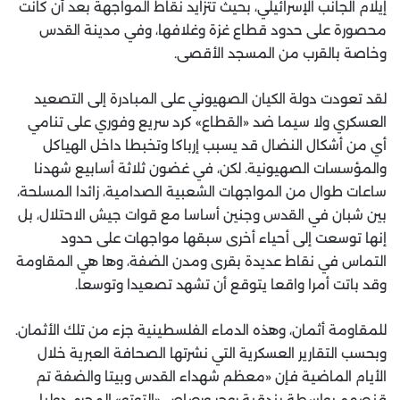
إيلام الجانب الإسرائيلي، بحيث تتزايد نقاط المواجهة بعد أن كانت
محصورة على حدود قطاع غزة وغلافها، وفي مدينة القدس
وخاصة بالقرب من المسجد الأقصى.
لقد تعودت دولة الكيان الصهيوني على المبادرة إلى التصعيد
العسكري ولا سيما ضد «القطاع» كرد سريع وفوري على تنامي
أي من أشكال النضال قد يسبب إرباكا وتخبطا داخل الهياكل
والمؤسسات الصهيونية. لكن، في غضون ثلاثة أسابيع شهدنا
ساعات طوال من المواجهات الشعبية الصدامية، زائدا المسلحة،
بين شبان في القدس وجنين أساسا مع قوات جيش الاحتلال، بل
إنها توسعت إلى أحياء أخرى سبقها مواجهات على حدود
التماس في نقاط عديدة بقرى ومدن الضفة، وها هي المقاومة
وقد باتت أمرا واقعا يتوقع أن تشهد تصعيدا وتوسعا.
للمقاومة أثمان، وهذه الدماء الفلسطينية جزء من تلك الأثمان.
وبحسب التقارير العسكرية التي نشرتها الصحافة العبرية خلال
الأيام الماضية فإن «معظم شهداء القدس وبيتا والضفة تم
قنصهم بواسطة بندقية روجر ورصاص «التوتو» المحرم دوليا،