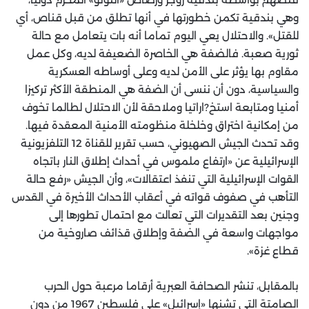
وهي بندقية تكمن خطورتها في أنها تطلق من قبل قناص، أي
للقتل». والاحتلال يعي اليوم تماما أنه بات يتعامل مع حالة
ثورية صعبة. فالضفة هي الخاصرة الضعيفة لديه، وكل عمل
مقاوم بها يؤثر على الأمن لديه وعلى أوساطه العسكرية
والسياسية، دون أن ننسى أن الضفة هي المنطقة الأكثر تركيزا
أمنيا ومتابعة استخ?اراتيا وملاحقة لأن الاحتلال لطالما تخوف
من إمكانية اختراق وخلخلة منظومته الأمنية المعقدة فيها.
وقد تحدث الجيش الصهيوني، حسب تقرير للقناة 12 التلفزيونية
الإسرائيلية عن «ارتفاع ملموس في أحداث إطلاق النار باتجاه
القوات الإسرائيلية التي تنفذ اعتقالات»، وأن الجيش «رفع حالة
التأهب في صفوف قواته في أعقاب الأحداث الأخيرة في القدس
وجنين بعد التقديرات التي تعالت مع احتمال تطورها إلى
مواجهات واسعة في الضفة وإطلاق قذائف صاروخية من
قطاع غزة».
بالمقابل، تنشر الصحافة العبرية أرقاما مرعبة حول الحرب
الصامتة التي تشنها «إسرائيل» على فلسطين 1967 من دون