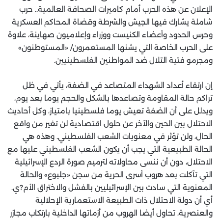
الإعلان عن هذه الحرب أمام كاميرات الصحافة العالمية.. حرب
شاملة يشارك فيها الجيش والشرطة وقضاة المحاكم العسكرية
وحرس الحدود وأعضاء الكنيست ووزراء وإعلاميون صهاينة، علاوة
على الحرب الخاصة التي يشنها المستعمرون/ «المستوطنون»
ومجرمو فتية التلال ضد المواطنين الفلسطينيين.
إن ارتقاء أعداد الشهداء المتصاعد في الضفة، يأتي في ظل
تراكم حالة المقاومة وتصاعدها بالشكل والحجم يوما بعد يوم،
ويدلل على أن الضفة تعيش يوما فلسطينيا بامتياز، وكل أحاديث
الاحتلال بين الحين والآخر عن حلول اقتصادية لن تغير من واقع
الحال، ولن تؤثر في معنويات الشعب الفلسطيني. وهذه هي
الحالة الطبيعية التي يجب أن يكون الشعب الفلسطيني عليها مع
الاحتلال، دون أن ننسى محاولاته لترميم صورة الردع الإسرائيلية
التي تآكلت بعد هروب أسرى الحرية من سجن «جلبوع» والحالة
المعنوية التي سادت بين الإسرائيليين بالفشل والاختراق الأم?ي.
أي أن دولة الاحتلال ذات الطبيعة الاستعمارية الإحلالية
والعنصرية، تحاول أيضا الهروب من أزماتها الداخلية بارتكاب مجازر