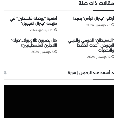
مقالات ذات صلة
أُركلوا “جنرال اليأس” بعيداً
أهمية “بوصلة فلسطين” في
هزيمة “جنرال التجهيل”
26 ديسمبر، 2024
19 ديسمبر، 2024
“الاستيطان” القومي والديني
هل يدمرون (الاونروا)…”دولة”
اليهودي: أحدث الخطط
اللاجئين الفلسطينيين؟
والتحديات
5 ديسمبر، 2024
12 ديسمبر، 2024
د. أسعد عبد الرحمن | سيرة