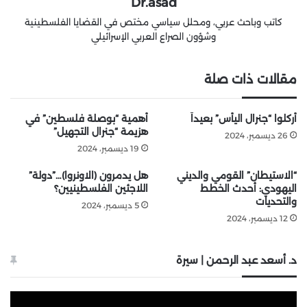
Dr.asad
كاتب وباحث عربي، ومحلل سياسي مختص في القضايا الفلسطينية
وشؤون الصراع العربي الإسرائيلي
مقالات ذات صلة
أُركلوا “جنرال اليأس” بعيداً
أهمية “بوصلة فلسطين” في
هزيمة “جنرال التجهيل”
26 ديسمبر، 2024
19 ديسمبر، 2024
“الاستيطان” القومي والديني
هل يدمرون (الاونروا)…”دولة”
اليهودي: أحدث الخطط
اللاجئين الفلسطينيين؟
والتحديات
5 ديسمبر، 2024
12 ديسمبر، 2024
د. أسعد عبد الرحمن | سيرة