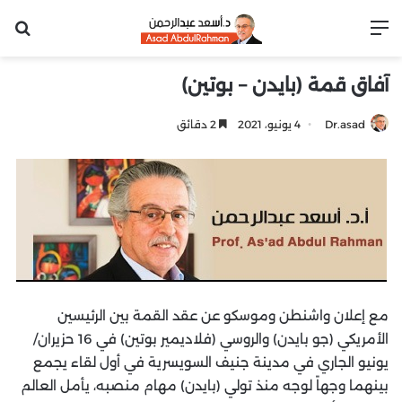
القائمة
بح
آفاق قمة (بايدن – بوتين)
Dr.asad
4 يونيو، 2021
2 دقائق
مع إعلان واشنطن وموسكو عن عقد القمة بين الرئيسين
الأمريكي (جو بايدن) والروسي (فلاديمير بوتين) في 16 حزيران/
يونيو الجاري في مدينة جنيف السويسرية في أول لقاء يجمع
بينهما وجهاً لوجه منذ تولي (بايدن) مهام منصبه، يأمل العالم