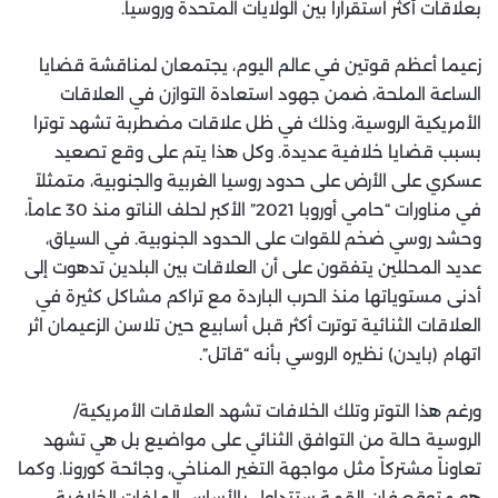
بعلاقات أكثر استقرارا بين الولايات المتحدة وروسيا.
زعيما أعظم قوتين في عالم اليوم، يجتمعان لمناقشة قضايا
الساعة الملحة، ضمن جهود استعادة التوازن في العلاقات
الأمريكية الروسية، وذلك في ظل علاقات مضطربة تشهد توترا
بسبب قضايا خلافية عديدة. وكل هذا يتم على وقع تصعيد
عسكري على الأرض على حدود روسيا الغربية والجنوبية، متمثلاً
في مناورات “حامي أوروبا 2021” الأكبر لحلف الناتو منذ 30 عاماً،
وحشد روسي ضخم للقوات على الحدود الجنوبية. في السياق،
عديد المحللين يتفقون على أن العلاقات بين البلدين تدهوت إلى
أدنى مستوياتها منذ الحرب الباردة مع تراكم مشاكل كثيرة في
العلاقات الثنائية توترت أكثر قبل أسابيع حين تلاسن الزعيمان اثر
اتهام (بايدن) نظيره الروسي بأنه “قاتل”.
ورغم هذا التوتر وتلك الخلافات تشهد العلاقات الأمريكية/
الروسية حالة من التوافق الثنائي على مواضيع بل هي تشهد
تعاوناً مشتركاً مثل مواجهة التغير المناخي، وجائحة كورونا. وكما
هو متوقع فإن القمة ستتداول بالأساس الملفات الخلافية،