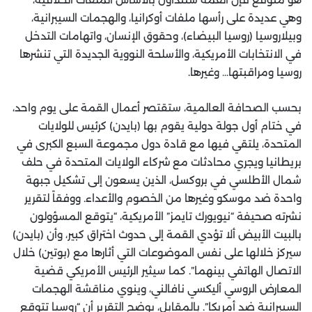
وهي عديدة على رأسها ملفات أوكرانيا، والهجمات السيبرانية،
وبيلاروسيا (روسيا البيضاء)، وحقوق الإنسان، واتهامات التدخل
في الانتخابات الأمريكية، والأسلحة النووية الجديدة التي تنشرها
روسيا ومراقبتها… وغيرها.
بحسب الصحافة العالمية، ستقتصر أعمال القمة على يوم واحد،
في ختام أول جولة دولية يقوم بها (بايدن) كرئيس للولايات
المتحدة، يلتقي فيها مع قادة دول مجموعة السبع الكبرى في
بريطانيا ويجري محادثات مع شركاء الولايات المتحدة في حلف
شمال الأطلسي في بروكسل، الذين يسعون إلى تشكيل جبهة
واحدة ضد موسكو وغيرها من الخصوم والأعداء. ووفقاً لتقرير
نشرته صحيفة “نيويورك تايمز” الأمريكية، “يتوقع المسؤولون
بالبيت الأبيض ألا تؤدي القمة إلى حدوث اختراق كبير، وأن (بايدن)
سيركز خلالها على نفس الموضوعات التي أثارها مع (بوتين) خلال
الاتصال الهاتفي بينهما”. كما سيثير الرئيس الأمريكي قضية
المعارض الروسي أليكسي نافالني، وينوي مناقشة الهجمات
السيبرانية ضد أمريكا”. بالمقابل، يوضح التقرير أن “روسيا تتوقع