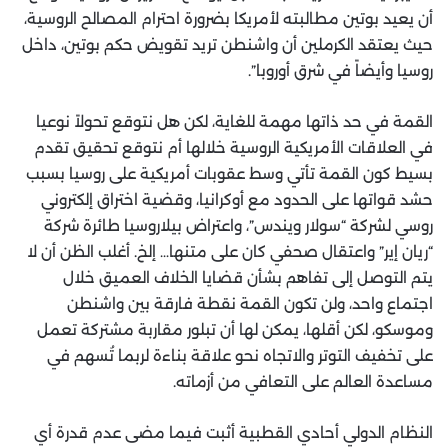
أن يعيد بوتين مطالبته لأمريكا بضرورة احترام المصالح الروسية،
حيث يعتقد الكرملين أن واشنطن تريد تقويض حكم بوتين، داخل
روسيا وأيضاً في شرق أوروبا”.
القمة في حد ذاتها مهمة للغاية، لكن هل نتوقع تحولاً نوعيا
في العلاقات الأمريكية الروسية خلالها أم نتوقع تحقيق تقدم
بسيط كون القمة تأتي وسط عقوبات أمريكية على روسيا بسبب
حشد قواتها على الحدود مع أوكرانيا، وقضية اختراق إلكتروني
روسي لشركة “سولار ويندس”، واعتراض بيلاروسيا طائرة شركة
“ريان إير” واعتقال صحفي كان على متنها… إلخ. أغلب الظن أن لا
يتم التوصل إلى تفاهم بشأن قضايا الخلاف العميق خلال
اجتماع واحد، ولن تكون القمة نقطة فارقة بين واشنطن
وموسكو، لكن أقلها، يمكن لها أن تبلور مقاربة مشتركة تعمل
على تخفيف التوتر والاتجاه نحو علاقة بناءة لربما تُسهم في
مساعدة العالم على التعافي من أزماته.
النظام الدولي أحادي القطبية أثبت فيما مضى عدم قدرة أي