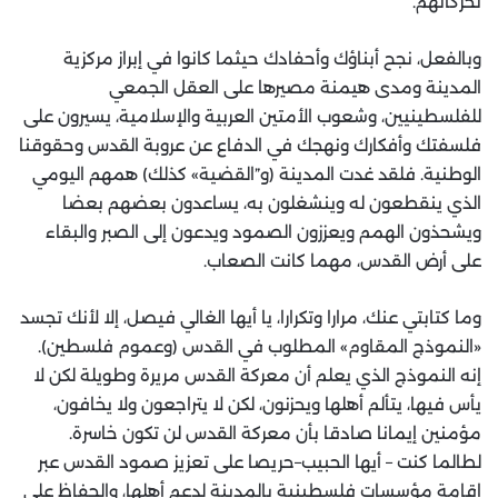
تحركاتهم.
وبالفعل، نجح أبناؤك وأحفادك حيثما كانوا في إبراز مركزية
المدينة ومدى هيمنة مصيرها على العقل الجمعي
للفلسطينيين، وشعوب الأمتين العربية والإسلامية، يسيرون على
فلسفتك وأفكارك ونهجك في الدفاع عن عروبة القدس وحقوقنا
الوطنية. فلقد غدت المدينة (و”القضية» كذلك) همهم اليومي
الذي ينقطعون له وينشغلون به، يساعدون بعضهم بعضا
ويشحذون الهمم ويعززون الصمود ويدعون إلى الصبر والبقاء
على أرض القدس، مهما كانت الصعاب.
وما كتابتي عنك، مرارا وتكرارا، يا أيها الغالي فيصل، إلا لأنك تجسد
«النموذج المقاوم» المطلوب في القدس (وعموم فلسطين).
إنه النموذج الذي يعلم أن معركة القدس مريرة وطويلة لكن لا
يأس فيها، يتألم أهلها ويحزنون، لكن لا يتراجعون ولا يخافون،
مؤمنين إيمانا صادقا بأن معركة القدس لن تكون خاسرة.
لطالما كنت – أيها الحبيب–حريصا على تعزيز صمود القدس عبر
إقامة مؤسسات فلسطينية بالمدينة لدعم أهلها، والحفاظ على