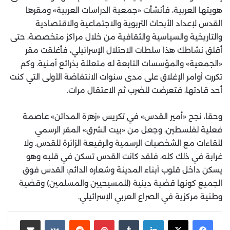
هويتها العربية، فأنشأت «جمعية الدراسات العربية» ومقرها
القدس لإعداد الأبحاث التربوية والاجتماعية والاقتصادية
والتاريخية والسياسية والثقافية من خلال مراكز متخصصة، حتى
أقلق نشاطك هذا سلطات الاحتلال الإسرائيلي، فأغلقت مقر
«الجمعية» والمؤسسات التابعة له متعللة بذرائع أمنية. وكم
تكررت أوامر الإغلاق على مدى سنوات الانتفاضة الأولى التي كنت
أحد قادتها، فتعرضت للضرب ثم الاعتقال مرات.
وحقا، نجح «أمير القدس» في تكريس «زهرة المدائن» عاصمة
فعلية لفلسطين، وجعل من «بيت الشرق» المقر الرسمي
للقاءات مع الشخصيات الرسمية والرفيعة الزائرة للقدس. ولا
غرابة في ذلك كله، فلقد كانت القدس تسكن في قلبه وهو
يسكن داخل قلوب أبناء المدينة وشعاره الدائم: القدس فوق
الجميع كونها قضية دينية (للمسيحيين والمسلمين) وقضية
وطنية مركزية في الصراع العربي الإسرائيلي.
لينكدإن
‏Tumblr
بينتيريست
‏Reddit
‏VKontakte
مشاركة عبر البريد