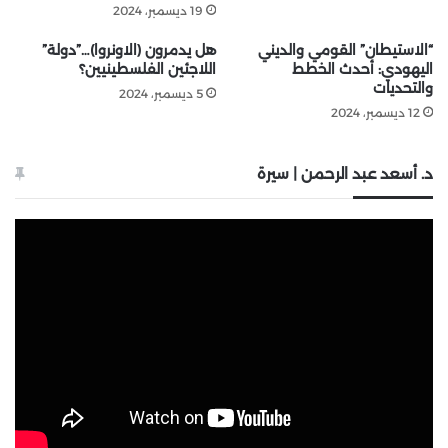
19 ديسمبر، 2024
“الاستيطان” القومي والديني
هل يدمرون (الاونروا)…”دولة”
اليهودي: أحدث الخطط
اللاجئين الفلسطينيين؟
والتحديات
5 ديسمبر، 2024
12 ديسمبر، 2024
د. أسعد عبد الرحمن | سيرة