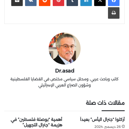
طباعة
Dr.asad
كاتب وباحث عربي، ومحلل سياسي مختص في القضايا الفلسطينية
وشؤون الصراع العربي الإسرائيلي
مقالات ذات صلة
أُركلوا “جنرال اليأس” بعيداً
أهمية “بوصلة فلسطين” في
هزيمة “جنرال التجهيل”
26 ديسمبر، 2024