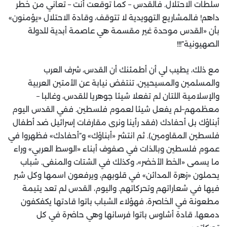
سلطات الاحتلال. فالقدس – كما توقعت أنت – تعاني من خطر
داهم! فالمشاريع التهويدية لا تتوقف، وقادة الاحتلال «يؤمنون»
بأن «القدس موحدة غير مقسمة هي عاصمة أبدية للدولة
الصهيونية”!!!
مع ذلك، يطيب لي أن أطمئنك أن القدس، شرف العرب
والمسلمين والمسيحيين، تنتفض نيابة عن الأمتين العربية
والإسلامية اللتان لم تفعلا شيئا جوهريا للقدس، وغالبا –
معظمهم–لم يفعل شيئا لعموم فلسطين. ففي القدس اليوم
أبناؤك بل أحفادك (فقد رأينا ونرى مقارفات إسرائيل ضد أطفال
فلسطين المقاومين). ثم انتشر «أبناؤك» و”أحفادك» فظهروا في
عموم فلسطين وبالذات في صفوف أبناء «الوسط العربي» وراء
ما يسمى «الخط الأخضر»، وكذلك في الشتات والمنفى. شباب
يحملون «زهرة المدائن» في قلوبهم، ويرفعون اسمها وكل شبر
فيها في شعاراتهم وتحركاتهم. واليوم، القدس لم تعد يتيمة
مطعونة في الخاصرة، فهؤلاء الشباب باتوا قادتها يكفكفون
دمعها، قادة أشاوس باتوا فرسانها وهي حاضرة في كل