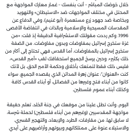
خلال خوضك المباشر – أنت بنفسك – غمار معارك المواجهة مع
المحتل في مختلف المواجهات ضد «الاستيطان» والتهويد
وبخاصة ضد جهود زرع مستعمرة (أبو غنيم)، وفي الدفاع عن
المقدسات المسيحية والإسلامية وبالذات في انتفاضة الأقصى
1996. وكم رددت مقولتك الاستشرافية الدقيقة إذ قلت: «من
غزة ستخرج إسرائيل بمفاوضات وبدون مفاوضات، من الضفة
ستخرج إسرائيل بالمفاوضات، أما القدس فهي تحتاج إلى أكثر من
ذلك بكثير». وحين يرسخ الجميع استحقاقك لقب «أمير القدس»،
فليس ذلك فقط لتمتعك بأخلاق وحكمة الأمير الحق، بل لأنك
كنت «العنوان”: عنوان زهرة المدائن الذي يقصده الجميع، سواء
كانوا من أبناء فتح وغيرها من الفصائل، أو أبناء القدس كافة
وكذلك أبناء عموم فلسطين.
اليوم، وأنت تطل علينا من موقعك في جنة الخلد، تعلم حقيقة
مواجهة المقدسيين (وغيرهم من أبناء فلسطين) لحملة شرسة،
لا سابق لها، من مقارفات: الطرد، والإبعاد، والتهجير القسري،
والاستيلاء عنوة على ممتلكاتهم وبيوتهم وأراضيهم على أيدي