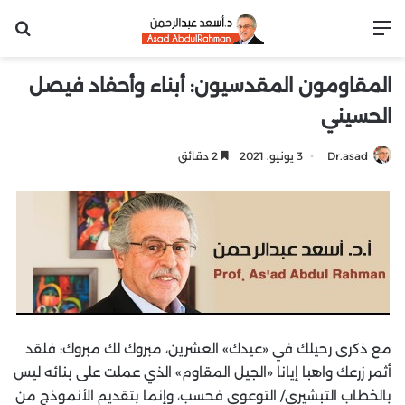
القائمة
بح
المقاومون المقدسيون: أبناء وأحفاد فيصل
الحسيني
Dr.asad
3 يونيو، 2021
2 دقائق
مع ذكرى رحيلك في «عيدك» العشرين، مبروك لك مبروك: فلقد
أثمر زرعك واهبا إيانا «الجيل المقاوم» الذي عملت على بنائه ليس
بالخطاب التبشيري/ التوعوي فحسب، وإنما بتقديم الأنموذج من