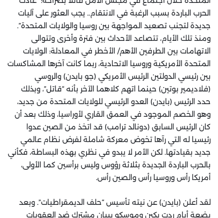
المتحدة خلال اجتماع في مجلس الأمن قائلا بصراحة: “عادت
الحرب الباردة بسبب الرغبة في الانتقام.. يجب العثور على آليات
جديدة لتجنب تصعيد المواجهة بين روسيا والولايات المتحدة”.
ومنذ تلك الأيام، تتصاعد الأحداث بين فترة وأخرى وتتوالى
الاتهامات بين الطرفين الأهم/ الأخطر في المعادلة: الولايات
المتحدة الأمريكية وروسيا الاتحادية، ربما كانت آخرها المشاكسات
بين رئيسي الدولتين الرئيس الأمريكي (جو بايدن) والروسي
(فلاديمير بوتين) حينما اتهم كلاهما الآخر بأنه “قاتل”، وبذلك
حدد الرئيس (بايدن) العدو الرئيسي للولايات المتحدة من جديد،
وهو الخصم الموجود في العمق القاري لأوراسيا، وذلك بعد أن
كان الرئيس السابق (دونالد ترامب) قد اتخذ من الصين عدوا
رئيسيا له التي رآها تخوض معركة شاملة لفرض نظام عالمي
جديد بقيادتها. لكن الأمر لا يبدو في نظري بهذه البساطة، فكأني
بالحرب الباردة الجديدة بثلاثة رؤوس وليس برأسين كما الأولى،
أمريكا رأس وروسيا رأس والصين رأس.
لقد أعلن (بايدن) عن نيته تأسيس “حلف الديمقراطيات”. وبعد
بضعة أيام ردت بكين وموسكو ببيان مشترك ضد العقوبات