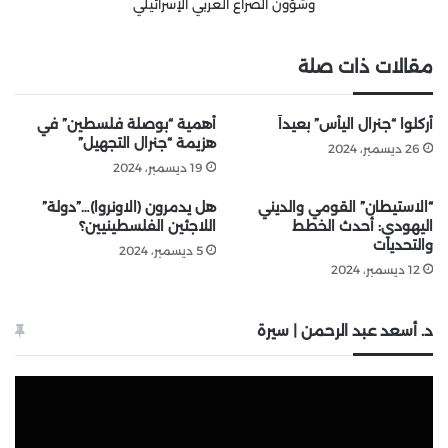
وشؤون الصراع العربي الإسرائيلي
مقالات ذات صلة
أُركلوا “جنرال اليأس” بعيداً
أهمية “بوصلة فلسطين” في
هزيمة “جنرال التجهيل”
26 ديسمبر، 2024
19 ديسمبر، 2024
“الاستيطان” القومي والديني
هل يدمرون (الاونروا)…”دولة”
اليهودي: أحدث الخطط
اللاجئين الفلسطينيين؟
والتحديات
5 ديسمبر، 2024
12 ديسمبر، 2024
د. أسعد عبد الرحمن | سيرة