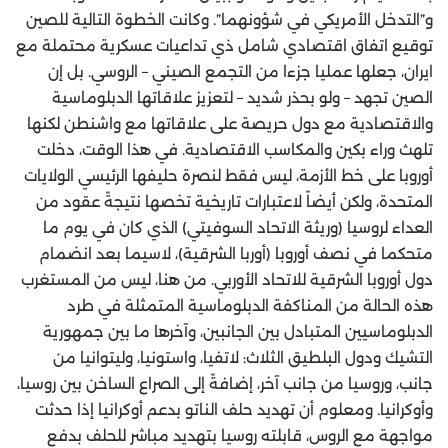
و”التدخل الأمريكي في شؤونهما”. وكانت الخطوة التالية للصين
توقيع اتفاق اقتصادي شامل ذي تداعيات عسكرية محتملة مع
ايران، جعلها عمليا جزءا من التجمع الصيني – الروسي. بل إن
الصين تجهد – ولو بحذر شديد – لتعزيز علاقاتها الدبلوماسية
والاقتصادية مع دول حريصة على علاقاتها مع واشنطن لكنها
تلهث وراء بكين والمكاسب الاقتصادية. في هذا الوقت، دخلت
أوروبا على خط الأزمة، ليس فقط لنصرة حليفها الرئيسي الولايات
المتحدة، ولكن أيضاً لاعتبارات تاريخية تخصها نتيجةً عقود من
العداء لروسيا (وريثة الاتحاد السوفيتي) الذي كان في يوم ما
متحكما في نصف أوروبا (أوربا الشرقية)، لاسيما بعد انضمام
دول أوروبا الشرقية للاتحاد الأوربي. من هنا، ليس من المستغرب
هذه الحالة من المناكفة الدبلوماسية المتمثلة في طرد
الدبلوماسيين المتبادل بين الجانبين، وآخرها ما بين جمهورية
التشيك ودول البلطيق الثلاث: لاتفيا، واستونيا، وليتوانيا من
جانب، وروسيا من جانب آخر، إضافةً إلى الصراع الساخن بين روسيا،
وأوكرانيا. ومعلوم أن تهديد حلف الناتو بدعم أوكرانيا إذا حدثت
مواجهة مع الروس، قابلته روسيا بتهديد مباشر للحلف بدفع