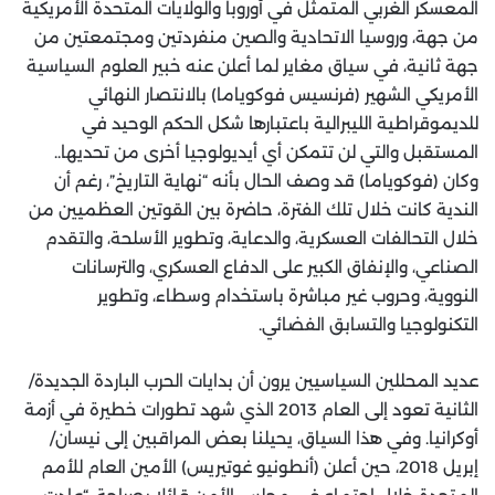
المعسكر الغربي المتمثل في أوروبا والولايات المتحدة الأمريكية
من جهة، وروسيا الاتحادية والصين منفردتين ومجتمعتين من
جهة ثانية، في سياق مغاير لما أعلن عنه خبير العلوم السياسية
الأمريكي الشهير (فرنسيس فوكوياما) بالانتصار النهائي
للديموقراطية الليبرالية باعتبارها شكل الحكم الوحيد في
المستقبل والتي لن تتمكن أي أيديولوجيا أخرى من تحديها..
وكان (فوكوياما) قد وصف الحال بأنه “نهاية التاريخ”، رغم أن
الندية كانت خلال تلك الفترة، حاضرة بين القوتين العظميين من
خلال التحالفات العسكرية، والدعاية، وتطوير الأسلحة، والتقدم
الصناعي، والإنفاق الكبير على الدفاع العسكري، والترسانات
النووية، وحروب غير مباشرة باستخدام وسطاء، وتطوير
التكنولوجيا والتسابق الفضائي.
عديد المحللين السياسيين يرون أن بدايات الحرب الباردة الجديدة/
الثانية تعود إلى العام 2013 الذي شهد تطورات خطيرة في أزمة
أوكرانيا. وفي هذا السياق، يحيلنا بعض المراقبين إلى نيسان/
إبريل 2018، حين أعلن (أنطونيو غوتيريس) الأمين العام للأمم