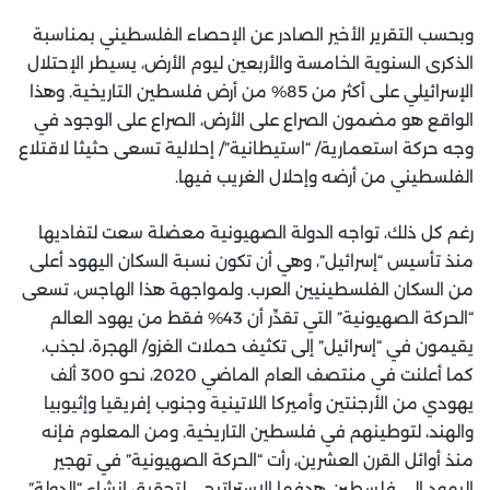
وبحسب التقرير الأخير الصادر عن الإحصاء الفلسطيني بمناسبة
الذكرى السنوية الخامسة والأربعين ليوم الأرض، يسيطر الإحتلال
الإسرائيلي على أكثر من 85% من أرض فلسطين التاريخية. وهذا
الواقع هو مضمون الصراع على الأرض، الصراع على الوجود في
وجه حركة استعمارية/ “استيطانية”/ إحلالية تسعى حثيثا لاقتلاع
الفلسطيني من أرضه وإحلال الغريب فيها.
رغم كل ذلك، تواجه الدولة الصهيونية معضلة سعت لتفاديها
منذ تأسيس “إسرائيل”، وهي أن تكون نسبة السكان اليهود أعلى
من السكان الفلسطينيين العرب. ولمواجهة هذا الهاجس، تسعى
“الحركة الصهيونية” التي تقدِّر أن 43% فقط من يهود العالم
يقيمون في “إسرائيل” إلى تكثيف حملات الغزو/ الهجرة، لجذب،
كما أعلنت في منتصف العام الماضي 2020، نحو 300 ألف
يهودي من الأرجنتين وأميركا اللاتينية وجنوب إفريقيا وإثيوبيا
والهند، لتوطينهم في فلسطين التاريخية. ومن المعلوم فإنه
منذ أوائل القرن العشرين، رأت “الحركة الصهيونية” في تهجير
اليهود إلى فلسطين هدفها الاستراتيجي لتحقيق إنشاء “الدولة”،