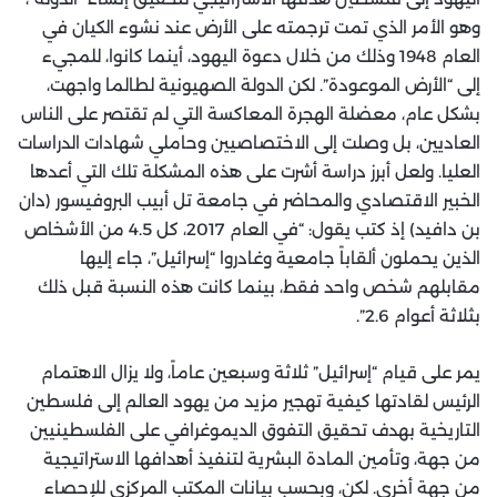
وهو الأمر الذي تمت ترجمته على الأرض عند نشوء الكيان في
العام 1948 وذلك من خلال دعوة اليهود، أينما كانوا، للمجيء
إلى “الأرض الموعودة”. لكن الدولة الصهيونية لطالما واجهت،
بشكل عام، معضلة الهجرة المعاكسة التي لم تقتصر على الناس
العاديين، بل وصلت إلى الاختصاصيين وحاملي شهادات الدراسات
العليا. ولعل أبرز دراسة أشرت على هذه المشكلة تلك التي أعدها
الخبير الاقتصادي والمحاضر في جامعة تل أبيب البروفيسور (دان
بن دافيد) إذ كتب يقول: “في العام 2017، كل 4.5 من الأشخاص
الذين يحملون ألقاباً جامعية وغادروا “إسرائيل”، جاء إليها
مقابلهم شخص واحد فقط، بينما كانت هذه النسبة قبل ذلك
بثلاثة أعوام 2.6”.
يمر على قيام “إسرائيل” ثلاثة وسبعين عاماً، ولا يزال الاهتمام
الرئيس لقادتها كيفية تهجير مزيد من يهود العالم إلى فلسطين
التاريخية بهدف تحقيق التفوق الديموغرافي على الفلسطينيين
من جهة، وتأمين المادة البشرية لتنفيذ أهدافها الاستراتيجية
من جهة أخرى. لكن، وبحسب بيانات المكتب المركزي للإحصاء