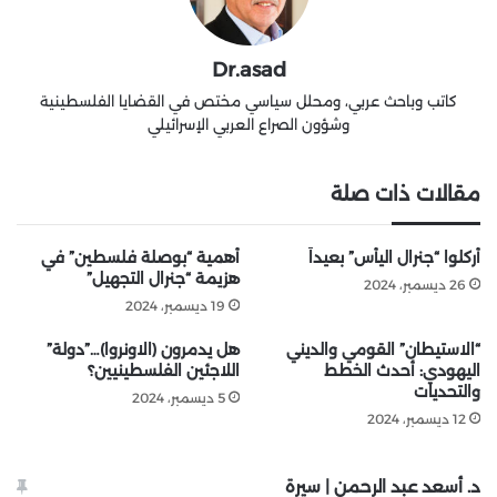
Dr.asad
كاتب وباحث عربي، ومحلل سياسي مختص في القضايا الفلسطينية
وشؤون الصراع العربي الإسرائيلي
مقالات ذات صلة
أُركلوا “جنرال اليأس” بعيداً
أهمية “بوصلة فلسطين” في
هزيمة “جنرال التجهيل”
26 ديسمبر، 2024
19 ديسمبر، 2024
“الاستيطان” القومي والديني
هل يدمرون (الاونروا)…”دولة”
اليهودي: أحدث الخطط
اللاجئين الفلسطينيين؟
والتحديات
5 ديسمبر، 2024
12 ديسمبر، 2024
د. أسعد عبد الرحمن | سيرة