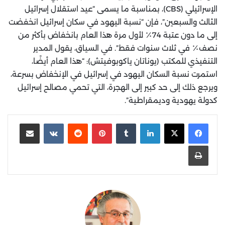
الإسرائيلي (CBS)، بمناسبة ما يسمى “عيد استقلال إسرائيل
الثالث والسبعين”، فإن “نسبة اليهود في سكان إسرائيل انخفضت
إلى ما دون عتبة 74٪ لأول مرة هذا العام بانخفاض بأكثر من
نصف٪ في ثلاث سنوات فقط”. في السياق، يقول المدير
التنفيذي للمكتب (يوناتان ياكوبوفيتش): “هذا العام أيضًا،
استمرت نسبة السكان اليهود في إسرائيل في الإنخفاض بسرعة،
ويرجع ذلك إلى حد كبير إلى الهجرة، التي تحمي مصالح إسرائيل
كدولة يهودية وديمقراطية”.
لينكدإن
‏Tumblr
بينتيريست
‏Reddit
‏VKontakte
مشاركة عبر البريد
طباعة