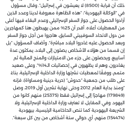
ذلك أن قرابة (8500) لا يعيشون في إسرائيل”. وقال مسؤول
في “الوكالة اليهودية”: “هذه الظاهرة معروفة لدينا وعدد الذين
أرادوا الحصول على جواز السفر الإسرائيلي وعدم البقاء فيها أعلى
من المعطيات أعلاه. أقدر أن 25% ممن يهبطون هنا كمهاجرين
من دول الاتحاد السوفييتي السابق، هاجروا من أجل جواز السفر
وبعد الحصول عليه غادروا البلاد مباشرة”. وأضاف المسؤول: “بل
إن قسما من هؤلاء الأشخاص يصلون إلى البلاد، يمكثون عدة
أسابيع، ويحصلون على جزء من الامتيازات والمنح المالية ثم
يغادرون. وهم لا يظهرون في إحصائيات الـ14%”. وعلى صعيد
متمم، ووفقًا لمعطيات نشرتها وزارة الداخلية الإسرائيلية، بناءً
على طلب من جمعية “حدوش” (حرية دينية ومساواة)، فإنه
“ومنذ بداية العام 2012 وحتى نهاية تشرين أول 2019، وصل
(179849) مهاجرًا إلى إسرائيل فقط (25375) منهم كانوا من
اليهود. وفي المقابل، لا تعترف وزارة الداخلية الإسرائيلية، ولا
الشريعة اليهودية كما تنص الحاخامية الرئيسية، بيهودية
(154474) منهم، أي حوالي ستة أشخاص من بين كل سبعة”.