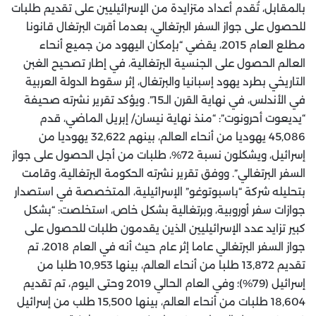
بالمقابل، تُقدم أعداد متزايدة من الإسرائيليين على تقديم طلبات
للحصول على جواز السفر البرتغالي، بعدما أقرت البرتغال قانونا
مطلع العام 2015، يقضي “بإمكان اليهود من جميع أنحاء
العالم الحصول على الجنسية البرتغالية، في إطار تصحيح الغبن
التاريخي بطرد يهود إسبانيا والبرتغال، إثر سقوط الدولة العربية
في الأندلس، في نهاية القرن الـ15”. ويؤكد تقرير نشرته صحيفة
“يديعوت أحرونوت”: “منذ نهاية نيسان/ إبريل الماضي، قدم
45,086 يهوديا من أنحاء العالم، بينهم 32,622 يهوديا من
إسرائيل، ويشكلون نسبة 72%، طلبات من أجل الحصول على جواز
السفر البرتغالي”. ووفق تقرير نشرته الحكومة البرتغالية، وقامت
بتحليله شركة “باسبوتوغو” الإسرائيلية، المتخصصة في استصدار
جوازات سفر أوروبية، وبرتغالية بشكل خاص، استخلصت: “بشكل
كبير تزايد عدد الإسرائيليين الذين يقدمون طلبات للحصول على
جواز السفر البرتغالي عاما إثر عام حيث أنه في العام 2018، تم
تقديم 13,872 طلبا من أنحاء العالم، بينها 10,953 طلبا من
إسرائيل (79%)؛ وفي العام الحالي 2019 وحتى اليوم، تم تقديم
18,604 طلبات من أنحاء العالم، بينها 15,500 طلب من إسرائيل