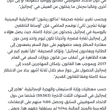
في دول الاتحاد السوفيتي السابق وروسيا خصوصا، أو إلى دول
أخرى، وغالبا سرعان ما يتخلون عن العيش في “إسرائيل”.
وبحسب تقرير، نشرته صحيفة “ماكور ريشون” الإسرائيلية اليمينية
نهاية تشرين ثاني/ نوفمبر الماضي، فإن “أوساط الناطقين
بالروسية في إسرائيل يتحدثون عن تجارة كاملة، حيث يصل هؤلاء
إلى إسرائيل لفترة قصيرة، وأحيانا تكون ليوم واحد ومن دون
مغادرة المطار، وبعد حصولهم على جواز السفر يصعدون إلى
الطائرة ويغادرون إسرائيل”. وتؤكد الصحيفة: “طرأ تغيير كبير في
هذه الظاهرة في أعقاب سن قانون جوازات السفر، في العام
2017. وبموجب هذا القانون، بإمكان المهاجرين الجدد إلى
إسرائيل الحصول على جواز سفر خلال ثلاثة أشهر، بدلا من الانتظار
سنة كاملة وفقا للقانون القديم”.
حسب معطيات وزارة الاستيعاب والهجرة الإسرائيلية، “هاجر إلى
إسرائيل في السنوات الثلاث الأخيرة (59,563) شخصا من دول
الاتحاد السوفييتي السابق، وحصل 86% منهم على الإعفاءات
الضريبية والمنح المالية، و14% لم يستغلوا حقهم هذا. ويعني