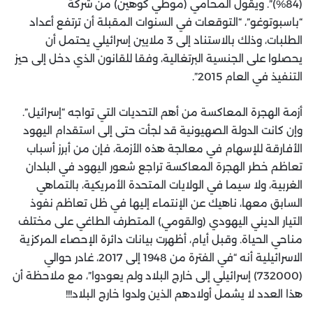
(84%)”. ويقول المحامي (موطي كوهين) من شركة
“باسبوتوغو”، “التوقعات في السنوات المقبلة أن ترتفع أعداد
الطلبات، وذلك بالاستناد إلى 3 ملايين إسرائيلي يحتمل أن
يحصلوا على الجنسية البرتغالية، وفقا للقانون الذي دخل إلى حيز
التنفيذ في العام 2015”.
أزمة الهجرة المعاكسة من أهم التحديات التي تواجه “إسرائيل”.
وإن كانت الدولة الصهيونية قد لجأت حتى إلى استقدام اليهود
الأفارقة للإسهام في معالجة هذه الأزمة، فإن من أبرز أسباب
تعاظم خطر الهجرة المعاكسة تراجع شعور اليهود في البلدان
الغربية، ولا سيما في الولايات المتحدة الأمريكية، بالتماهي
السابق معها، ناهيك عن الإنتماء إليها في ظل تعاظم نفوذ
التيار الديني اليهودي (والقومي) المتطرف الطاغي على مختلف
مناحي الحياة. وقبل أيام، أظهرت بيانات دائرة الإحصاء المركزية
الاسرائيلية أنه “في الفترة من 1948 إلى 2017، غادر حوالي
(732000) إسرائيلي إلى خارج البلاد ولم يعودوا”، مع ملاحظة أن
هذا العدد لا يشمل أولادهم الذين ولدوا خارج البلاد!!!