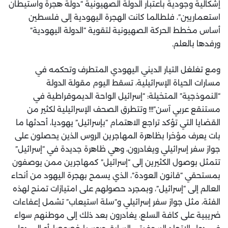
إشكالية وجودية باعتبار الدولة الصهيونية “دولة هجرة واستيطان
استعماريين”، فلطالما كانت الهجرة اليهودية إلى فلسطين
أساس مخطط الحركة الصهيونية لتقوية “الدولة اليهودية”
ورفدها بالعلم.
ومع تغلغل التيار الديني اليهودي المتطرف وتحكمه في
مسارات الحياة الإسرائيلية، تسقط اليوم مقولة الدولة
“النموذجية” المتخيلة: “إسرائيل الواحة الديموقراطية في
مستنقع عربي آسن”!!! وتتطرق الصحف الإسرائيلية لكثير من
القضايا التي تؤكد تراجع الاهتمام “بإسرائيل” يهوديا، أحدثها ما
بات يعرف مؤخرا بظاهرة المهاجرين الروس الذين يحصلون على
جواز سفر إسرائيلي ويغادرون، وهي ظاهرة جديدة في “إسرائيل”
تتمثل بوصول الكثيرين إلى “إسرائيل” كمهاجرين ممن يوصفون
بمستحقي “قانون العودة”، الذي يسمح بهجرة اليهود من أنحاء
العالم إلى “إسرائيل”، وبمجرد حصولهم على امتيازات تمنح لهذه
الفئة، مثل جواز سفر إسرائيلي و”سلة استيعاب” تشمل إعفاءات
ضريبية على كافة السلع، يغادرون بعد ذلك إلى موطنهم سواء