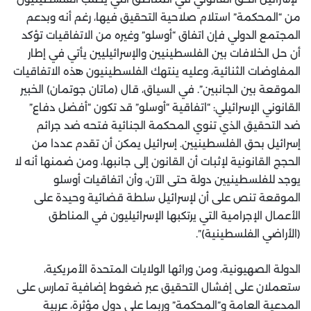
من “المحكمة” استلام صلاحية التحقيق فيها، رغم أنه وبدعم
المجتمع الدولي فإن اتفاق “أوسلو” وغيره من الاتفاقيات تؤكد
أن حل الخلافات بين الفلسطينيين والإسرائيليين يأتي في إطار
المفاوضات الثنائية، وعليه ينتهك الفلسطينيون هذه الاتفاقيات
الموقعة بين الجانبين”. في السياق، قال (ماتان جوتمان) الخبير
القانوني الإسرائيلي: “اتفاقية “أوسلو” قد تكون “أفضل دفاع”
ضد التحقيق الذي تنوي المحكمة الجنائية فتحه ضد جرائم
إسرائيل بحق الفلسطينيين. إسرائيل يمكن أن تقدم عددا من
الحجج القانونية لإثبات أن القانون إلى جانبها، ومن ضمنها أنه لا
يوجد للفلسطينيين دولة حتى الآن، وأن اتفاقيات أوسلو
الموقعة تنص على أن لإسرائيل سلطة قضائية وحيدة على
الأعمال الإجرامية التي يرتكبها الإسرائيليون في المناطق
(الأراضي الفلسطينية)”.
الدولة الصهيونية، ومن ورائها الولايات المتحدة الأمريكية،
ستعملان على إفشال التحقيق عبر ضغوط إضافية تمارس على
المدعية العامة و”المحكمة” وربما على دول مؤثرة، عربية