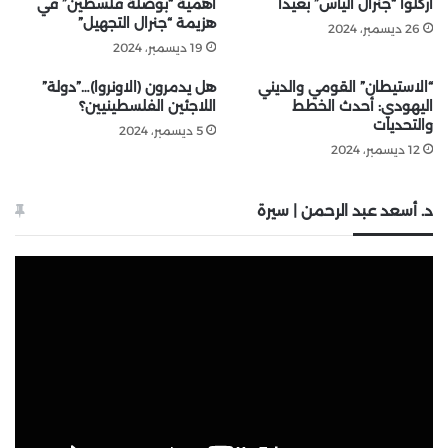
أُركلوا “جنرال اليأس” بعيداً
أهمية “بوصلة فلسطين” في
هزيمة “جنرال التجهيل”
26 ديسمبر، 2024
19 ديسمبر، 2024
“الاستيطان” القومي والديني
هل يدمرون (الاونروا)…”دولة”
اليهودي: أحدث الخطط
اللاجئين الفلسطينيين؟
والتحديات
5 ديسمبر، 2024
12 ديسمبر، 2024
د. أسعد عبد الرحمن | سيرة