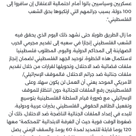
عسكريين وسياسيين باتوا أمام احتمالية الاعتقال إن سافروا إلى
100 دولة، بسبب جرائمهم التي ارتكبوها بحق الشعب
الفلسطيني”.
ما زال الطريق طويلا حتى نشهد ذلك اليوم الذي يحقق فيه
الشعب الفلسطيني إنجازا في سعيه إلى تقديم مجرمي الحرب
الصهاينة إلى المحاكم الدولية. واليوم، المطلوب فلسطينيا
لاستكمال هذه الخطوة، توحيد الجهد الفلسطيني لضمان إنجاز
ملفات قضائية ضد الاحتلال، وتحويلها لقرارات من خلال تقديم
ملفات جنائية ضد جرائم الاحتلال. فالموقف الإسرائيلي/
الأمريكي الموحد يعني أن العمل لن يكون سهلا، وعلى
الفلسطينيين رفع الملفات للجنائية دون انتظار للموقف
الإسرائيلي، مع ضرورة قيام السلطة الفلسطينية بتوسيع
وتفعيل الطاقم الحقوقي الفلسطيني بخبرات عربية ودولية،
للبدء في إعداد الملفات الجنائية الناضجة ضد الاحتلال، ذلك أن
ضغوط الوقت قوية حيث أن الغرفة الابتدائية “للمحكمة” معها
120 يوما قابلة للتمديد لمدة 60 يوما، والسقف الزمني يصل