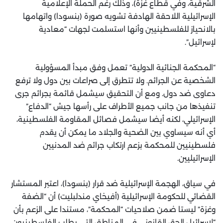
الشرقية، وفي قطاع غزة)، وذلك رغم الحملة الإعلامية
الإسرائيلية اللاحقة الهادفة تشويه صورة (بنسودا) واتهامها
بالانحياز للفلسطينيين وأنها استسلمت لجهات “معادية
لإسرائيل”.
“المحكمة الجنائية الدولية” تعمل وفق مبدأ المسؤولية
الشخصية عن الجرائم. ولا تتطرق إلى صراعات بين دول ولا ترفع
دعاوى ضد دول. ومع أن التحقيق سيشمل قائمة بجرائم جرى
تنفيذها من جانب جميع الأطراف على رأسها جيش “الدفاع”
الإسرائيلي، لكنه أيضا سيشمل فصائل المقاومة الفلسطينية،
أي أنه سيساوي بين الضحية والجلاد ما يمكن أن يقدم
فلسطينيين للمحكمة بزعم ارتكاب جرائم ضد المدنيين
الإسرائيليين.
في سياق، الهجمة الإسرائيلية ضد قرار (بنسودا)، اعتبر المستشار
القضائي للحكومة الإسرائيلية (أفيخاي مندلبليت) أن “الضفة
وغزة” ليستا ضمن صلاحيات “المحكمة”، مستندا على الزعم بأن
“لإسرائيل الحق القانوني في المناطق التي يطلب الفلسطينيون