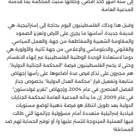
إلى ستة أشهر كحد أقصى، وخلالها ستبت المحكمة بما قدمته
المدعية العامة.
وقبل هذا وذاك، الفلسطينيون اليوم بحاجة إلى إستراتيجية، هي
قديمة جديدة، أساسها ما يجري على الأرض وتعزيز الصمود
والمقاومة الشعبية والمقاطعة من جهة، والعمل السياسي
والقانوني والدبلوماسي والإعلامي من جهة ثانية. والأولوية هي
دوما لاستعادة الوحدة الوطنية الفلسطينية عبر إنهاء الانقسام.
وحتى لا يخسر الفلسطينيون فرصة “المحكمة الجنائية الدولية”،
هم مجبرون على تذكر فرص عدة أضاعوها، على رأسها إجهاض
متابعة وتفعيل قرار “محكمة العدل الدولية” بخصوص جدار
الفصل العنصري في عام 2004، وإجهاض “تقرير غولدستون”
في عام 2009. إن ما بدأته المدعية العامة لمحكمة الجنايات
الدولية بعد طويل انتظار هو فرصة ذهبية لوضع مستويات
قيادية إسرائيلية متعددة أمام مسؤولية جرائمها التي طالت
فيها العملية المزدوجة للتستر عليها و/ أو توفير الحماية لهم ضد
المساءلة!