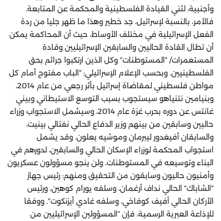
وأجنبية، لثني القيادة الفلسطينية والمحكمة عن المتابعة.
فالأمر، بالنسبة لإسرائيل، جد خطير وهذا ما ظهر جليا من ردة
الفعل الإسرائيلية في مختلف الأوساط، حيث أن المحاكمة يمكن
أن تطال القادة الحاليين والسابقين الإسرائيليين وقادة
المستعمرات/ “المستوطنات” وكل الذين ارتكبوا جرائم بحق
الفلسطينيين. وبحسب الإعلام الإسرائيلي: “الباب مفتوح أمام كل
مواطن فلسطيني لمقاضاة إسرائيل بأثر رجعي من عام 2014،
وبنيامين نتنياهو سيستجوب بسبب التوسع الاستيطاني وبيني
غانتس عن دوره بحرب غزة عام 2014، وسيشمل الاستجواب وزراء
حاليين وسابقين من بينهم وزير الدفاع الحالي نفتالي بينيت،
والسابقان أفيغدور ليبرمان وموشيه يعلون. وقد يشمل
استجواب المحكمة لوزراء الإسكان الحالي والسابقين، لدورهم في
البناء وتوسيعه في المستوطنات. ولن ينجو مسؤولون عسكريون
وأمنيون حاليون وسابقون من التحقيق ومنهم: رئيس جهاز
“الشاباك” الحالي نداف أرغمان، وسلفه يورام كوهين، ورئيس
الأركان الحالي أفيف كوفاخي، وسلفه غادي أيزنكوت”. ووفقا
للإذاعة العبرية الرسمية، فإن “المسؤولين الإسرائيليين من