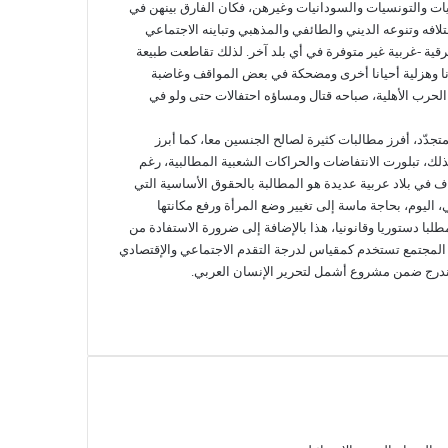
يات والتونسيات والسودانيات وغيرهن، فكان الفارق بينهن في
افه وتنوعه الديني والطائفي والمذهبي وتباينه الاجتماعي
شرقية -غربية غير متوفرة في أي بلد آخر. لذلك تقاطعت طبيعة
يانا وهزلية أحيانا أخرى ومضحكة في بعض المواقف وغاضبة
ذ الحرب الأهلية، صباحه قتال ومساؤه احتفالات حتى ولو في
متجدّد، أفرز مطالبات كثيرة لصالح الجنسين معا، كما أبرز
ك، تبلورت الانتفاضات والحراكات الشعبية المطالبية، رغم
ف في بلاد عربية عديدة هو المطالبة بالحقوق الأساسية التي
ي، اليوم، بحاجة ماسة إلى تغيير وضع المرأة ورفع مكانتها
لبا دستوريا وقانونيا، هذا بالإضافة إلى ضرورة الاستفادة من
المجتمع تستخدم كمقياس لدرجة التقدم الاجتماعي والإقتصادي
 يندرج ضمن مشروع أشمل لتحرير الإنسان العربي.