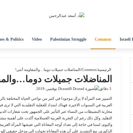
es & Politics
Video
Palestinian Struggle
Common
Israeli 
الرئيسية
/
Common
/
المناضلات جميلات دوما…والمقاومة أنثى!
المناضلات جميلات دوما…والمق
3 دقائق
8 نوفمبر، 2019
Dr.asad
التمييز ضد المرأة لا يزال موجودا في كثير من نواحي الحياة المختلفة 
العربية في السنوات الاخيرة. فهناك امتداد للعقلية التقليدية التي لا ترى ف
محاربة النشيطات من النساء عبر التأثير على الجمهور تحت شعارات الدين 
التقليد. وكل ذلك رغم ان التجربة العربية الغسلامية أكدت على أهمية مش
واليوم، لسنا في حاجة إلى تعداد أوجه المعاناة التي تعيشها المرأة العربي
الذكوري، مع التشديد على أن هذه المعاناة تحولت إلى مدخل حقيقي للو