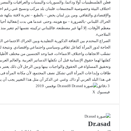
فعلن الفلسطينيات أولا ودائما، والسوريات واليمنيات والعراقيات والمصر
اختلاف البيئة وخصوصية المجتمعات. فلبنان بلد مركب ونسيج غني رغم اختل
والإقتصادي والثقافي. ومن يزر لبنان يخض – بالطبع – تجربة لافتة بنكهة 
الحراك اللبناني -بالضرورة – مع هويته، وحتى عندما هي بدت إنفعالية أح
معظم الأوقات، إلا أنها غير مصطنعة، فاللبناني تركيبته نفسها لم تتغير من
الملاجىء.
الصراع المحتدم بين الثقافة الذكورية التقليدية وبين الحراك الاجتماعي ال
الحاجة لدور المرأة كفاعل ثقافي وسياسي واجتماعي واقتصادي. ونتيجة لذل
تشعّب الاتجاهات واختلاف الانتماءات، فما وحد الجنسين من مختلف الأطيا
كفلتها لهما حقوق الإنسانية قبل أن تكفلها الدساتير العربية. والعالم العرب
وتحقيق المساواة فى الحقوق والواجبات بينها وبين الرجل لأن ذلك يعتبر مط
طاقات وإبداعات المرأة التي تشكل نصف المجتمع، لأن مكانة المرأة فى 
في هذا البلد العربي أو ذاك. وغني عن الذكر أن مثل هذا التغيير يجب أن
3 دقائق
8 نوفمبر، 2019
Dr.asad
فيسبوك
X
ل
ب
م
ط
ي
ي
T
R
ب
V
ش
ن
u
ن
e
ا
ا
K
ك
ت
m
d
o
ر
ع
د
b
ي
d
n
ك
ة
Dr.asad
إ
l
ر
i
t
ة
r
ن
ي
t
a
ع