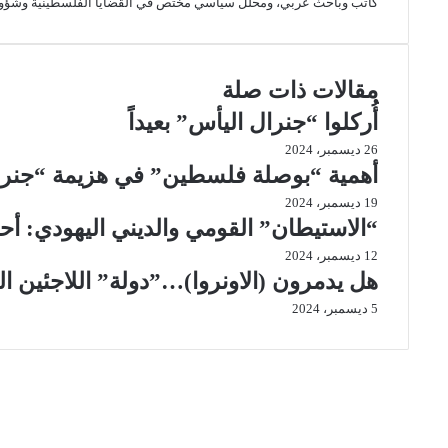
كاتب وباحث عربي، ومحلل سياسي مختص في القضايا الفلسطينية وشؤون 
س
k
ب
t
ت
ر
e
ا
ل
مقالات ذات صلة
ب
أُركلوا “جنرال اليأس” بعيداً
ر
ي
26 ديسمبر، 2024
د
أهمية “بوصلة فلسطين” في هزيمة “جنرا
19 ديسمبر، 2024
“الاستيطان” القومي والديني اليهودي: أ
12 ديسمبر، 2024
هل يدمرون (الاونروا)…”دولة” اللاجئين ا
5 ديسمبر، 2024