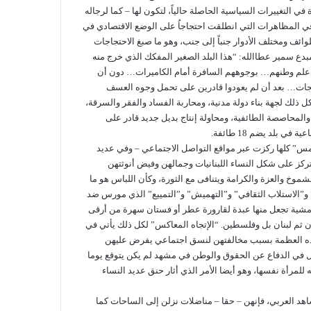
ي التغييرات السياسية الحاصلة حالياً، لتكون لها – كما لرجاله
 في المظاهرات التي انطلقت احتجاجاُ على الوضع الاقتصادي في
وائف ومختلف الأدوار جنباً إلى جنب، وهو ما صبغ الاحتجاجات
دع سمير عطاالله: “هذا البلد الصغير المفكك الذي خرج منه
عا علم وطنهم… بوجوههم السافرة أمام الكاميرات… دون أن
جات… بعد أن لم يعودوا قادرين على تحمل وجوه العسف
 ذلك لجهة بناء دولة مدنية، ومحاربة الفساد والفقر والسرقة،
لمحاصصة الطائفية، ومحاولة إنتاج بديل جديد قادر على
 بلد يضم 18 طائفة.
مس” كلها ركزت عبر مواقع التواصل الاجتماعي – وفي عديد
تركز على شكل النساء اللبنانيات وجمالهن وفيض أنوثتهن
موخ والعزة والكرامة ويتنافى مع الثورة، وكأن اللباس هو ما
 و”الاستلاب الثقافي” و”التهميش” و”التمييع” الذي مورس ضد
 هامشية تجعل منها عبدة لقارورة عطر أو فستان سهرة من أرقى
ان ثم لبنان بل وفلسطين. “الإتجاه المعاكس” لكل ذلك يأتي في
هذه العظمة بسبب مخالفتهن لنسق اجتماعي يفرض عليهن
ل في الدفاع عن الحقوق والوطن في مشهد لم يكن يتوقع يوما
ه للمرأة نفسها، وهو أيضا الأمر الذي أثار حنق عديد النساء
اهد العربي، فإنهن – حقا – مناضلات نزلن إلى الساحات كما