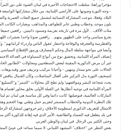
مؤخرا وراهنا، سلطت الاحتجاجات الأخيرة في لبنان الضوء على دور المرأة ف
– وجه الثورة وصوتها على الأراضي اللبنانية، من خلال مشاركتها الواسعة
البلاد. وفعلا، تنوعت المشاركة النسائية لتشمل جميع الفئات العمرية والط
بلون موحد، وخطاب وطني عابر للطوائف والمذاهب. وبعبارات الكاتب المب
مئات الآلاف… لأول مرة في تاريخه بعزيمة وصمود ذاتيتين.. رافعين جمي
يجرؤ سياسي واحد على الظهور بينهم… رافعين صوتا واحدا بعشرات الله
والغطرسة والعجرفة والوقاحة واحتقار عقول الناس وازدراء كراماتهم”. وكل
وأيضا في مواجهة سلطة المال وحكم المصارف ورموز الإقطاع السياسي وا
إنصاف المرأة اللبنانية، وتحقيق نوع من أنواع المساواة في العدالة الاجتماعية في
غير أن مرض الذكورية المقيتة لبعض السطحيين ومحاولات “الطابور الخا
الحالات على نحو مبتذل ومهين – وأحيانا بتركيب وتزييف صور وفيديوهات 
لتسخيف الثورة بدل التركيز على أفعال المناضلات، وكأن الجمال يناقض الش
يحدد شجاعة البشر ومواقفهم! ولم تفلح كل محاولات “التنمر” و”التسليع”
المرأة اللبنانية في توجيه أنظارها عن القبلة الأولى بخلق محاور اهتمام
الماركات العالمية، فبوصلتها كانت دائما وفي كل مناسبة هي لبنان ثم لبن
تلك النظرة الدونية والخطاب المستتر لتقزيم عمل وطني بهذا الحجم و
الامتثال للتعريف الذكوري لمنظومة الأخلاق، رغم خروجهن لمشاركة الرج
في بلد يتغلغل فيه الفساد والطائفية، الأمر الذي فيه إهانة للذكورة أكثر من
وحتى الكثير من الرجال في لبنان والوطن العربي.
بغض النظر عن “اختلاف” المشهد اللبناني -لا سيما نسائه- في عينيّ المش