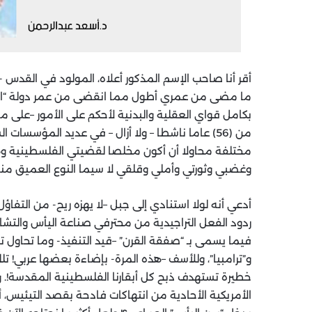
بكامل قواي العقلية والبدنية لأحكم على الأمور –عل
من (56) عاما ناشطا – ولا أزال – في عديد المؤسسا
مختلفة محاولا أن أكون مخلصا لقضيتي الفلسطينية و
وغضبي وثورتي وأملي وقلقي لا سيما النوع العميق منه
أدعي أنه لولا استنادي إلى جبل –لا يهزه ريح- من التفا
ردود الفعل التراجيدية من محترفي صناعة اليأس والتشاؤ
فيما يسمى بـ “صفقة القرن” –قيد التنفيذ- وما تحاول تق
و”ترامبيا”، وللأسف –هذه المرة- بإضاءة بعضها عربي! ت
خطيرة تستهدف ذبح كل أبقارنا الفلسطينية المقدسة!. وفي 
الأمريكية الأحادية من انتهاكات فادحة بقصد التيئيس، أ