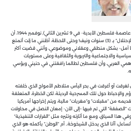
أقر أنا صاحب الإسم المذكور أعلاه، المولود في القدس -عاصمة فلسطين الأبدية- في 9 تشرين الثاني/ نوفمبر 1944، أن
ما مضى من عمري أطول مما انقضى من عمر دولة “الإحتلال” بـ (3) سنوات ونيف! وحتى اللحظة، أظنني ما زلت أتمتع
ى ما آمل- بشكل منطقي وعقلاني وموضوعي، وأنني قضيت أكثر
ت السياسية والاجتماعية والتربوية والثقافية وعلى مستويات
همي العربي، وأن فلسطين لطالما رافقتني في حنيني وبؤسي
.
ؤل لغرقت أو أغرقت في بحر اليأس متلاطم الأمواج الذي خلفته
م والإحباط حول تلك المسرحية الرديئة، لكن الخطرة، المتعلقة
ديمه من “مقبلات” و”مغريات” مالية، ويتم إخراجها أمريكيا
لك “الصفقة” التي تم فيها –إلى الآن- إمعان النصل في محاولات
هذا السياق، ومع ما أثارته وتثيره مثل “القرارات التنفيذية”
تساءل: أأنا الذي يدخل الشيخوخة.. أم “الوطن” بأكمله هو الذي