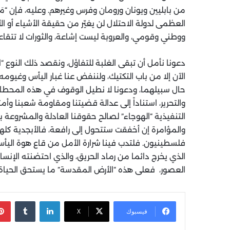
من بابليين ويونان ورومان وفرس وغيرهم. وعليه، فإن “م
العظمى لدولة الاحتلال لن يغيّر من حقيقة الأشياء أو ا
ووطني وقومي، والعروبة ليست إشاعة، والثورات لا تتقا
دعونا نأمل أن تبقى الغلبة للتفاؤل، ونقصد ذلك النوع “ال
الآن إلا من باب التكتيك، ولننفض عنا غبار اليأس وغيوم
حال سبيلهما، ودعونا لا نطيل الوقوف في هذه المحطات؛
والتحرير، استناداً إلى عدالة قضيتنا ومقاومة شعبنا وأمت
التنفيذية “الهوجاء” لصالح حقوقنا العادلة والمشروعة بإ
والمؤامرة إن أخفقت ستتحول إلى رافعة، فالأبجدية كلها
فلسطينيون. فلتدب فينا شرارة الأمل من قاع هوة اليأس
الذي يخرج دائما من رماد الحريق، والذي احتضنته الإنس
العصور، فعلى هذه “الأرض المقدسة” ما يستحق الحياة!
لينكدإن
‏Tumblr
فيسبوك
X