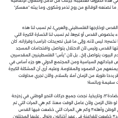
 في هذه الظروف العصيبة: جرعات من الأمل والتفاؤل الإضافية
وم ما تصنعه الوقائع من روح تذمر وشكوى، وما يبثه “معسكر”
قدس (وخارجها الفلسطيني والعربي)، لم تسبب لنا هذه
واء بخصوص القدس أو غيرها، لم تسبب لنا الخسارة الكبيرة التي
خسره!، ليس لأنه، وإلى ما قبل تصريحات (ترامب) وقراراته، كان
ا القدس، وليس لأن الاحتلال يتواصل، واقتحامات المسجد
م البيوت يتواصل إلخ… بل لأن “يأس” الفلسطينيين المقدسيين،
ض قياداتهم السياسية ومن المجتمع الدولي هو جزء أساس في
يمنعهم من الصمود والمقاومة. وعليه، أرى أن المشكلة الكبيرة
ردحا طويلا من الزمان آملا بالسلام، والآن تجري محاولات
ات سقيمة وبائسة!
ضادة”!!!، وتاريخيا، نجحت جميع حركات التحرر الوطني في زحزحة
لو طال الزمن. ولأن عامل الوقت معنا، كم هي المرات التي تم
ي الوطن وأهله؟! وكم هي المرات التي خضعت فيها القدس
الاحتلال منذ القرن الـ 16 قبل الميلاد؟! خضعت للفراعنة في عهد أخناتون، وتوالى عليها المحتلون