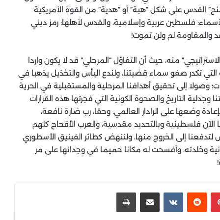
َنح” القدس على شكل “هبة” أو “هدية” من القوة الأمريكية
لأسماء: فلسطين عربية وإسلامية، والقدس لأهلها: رمز ديني
عد والمقاومة لم ولن تموت!
استراتيجي” منه، حيث أن التفاؤل “المرحلي” قد لا يكون واردا
ه التي تكدر صفو سماء قضيتنا، ولندع اليأس والتخذيل يذهبا في
 وصولا إلى تحقيق أهدافنا المرحلية والمستقبلية في الحرية
نا وجدلية التاريخ والصحوة الكونية التي فجرتها هذه القرارات
عادة وضعها على الرادار العالمي. وحقا، رب ضارة نافعة،
 الآن فلسطينية وبالتحديد مقدسية، والعرب الأقحاح كلهم
 لتدفعنا إلى الخروج منها، ولننهض كطائر الفينيق الأسطوري
انية وخلدته، وأفسحت له مكانا حميما في وجدانها على مر
بينتيريست
‏Reddit
‏VKontakte
مشاركة عبر البريد
طباعة