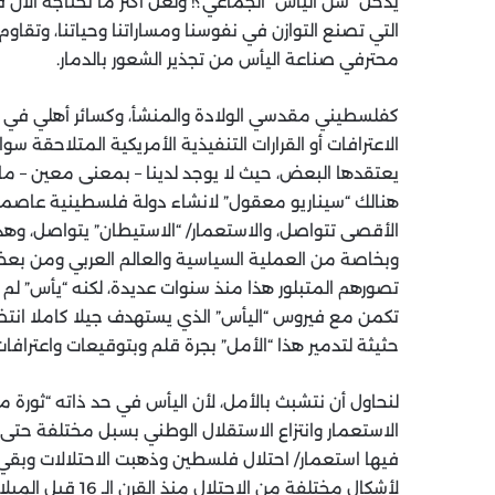
يدخل “سن اليأس” الجماعي؟! ولعل أكثر ما نحتاجه الآن
التي تصنع التوازن في نفوسنا ومساراتنا وحياتنا، وتقا
محترفي صناعة اليأس من تجذير الشعور بالدمار.
كفلسطيني مقدسي الولادة والمنشأ، وكسائر أهلي في ال
الاعترافات أو القرارات التنفيذية الأمريكية المتلاحقة س
يعتقدها البعض، حيث لا يوجد لدينا – بمعنى معين – ما ن
هنالك “سيناريو معقول” لانشاء دولة فلسطينية عاصمته
الأقصى تتواصل، والاستعمار/ “الاستيطان” يتواصل، وهد
وبخاصة من العملية السياسية والعالم العربي ومن بع
تصورهم المتبلور هذا منذ سنوات عديدة، لكنه “يأس” لم 
تكمن مع فيروس “اليأس” الذي يستهدف جيلا كاملا انتظر 
حثيثة لتدمير هذا “الأمل” بجرة قلم وبتوقيعات واعتراف
لنحاول أن نتشبث بالأمل، لأن اليأس في حد ذاته “ثورة م
الاستعمار وانتزاع الاستقلال الوطني بسبل مختلفة حتى 
فيها استعمار/ احتلال فلسطين وذهبت الاحتلالات وبق
لأشكال مختلفة من 