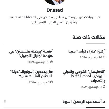
Dr.asad
كاتب وباحث عربي، ومحلل سياسي مختص في القضايا الفلسطينية
وشؤون الصراع العربي الإسرائيلي
مقالات ذات صلة
أُركلوا “جنرال اليأس” بعيداً
أهمية “بوصلة فلسطين” في
هزيمة “جنرال التجهيل”
26 ديسمبر، 2024
19 ديسمبر، 2024
“الاستيطان” القومي والديني
هل يدمرون (الاونروا)…”دولة”
اليهودي: أحدث الخطط
اللاجئين الفلسطينيين؟
والتحديات
5 ديسمبر، 2024
12 ديسمبر، 2024
د. أسعد عبد الرحمن | سيرة