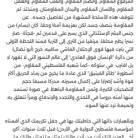
المرفوع المقاوم، والصدر المقاوم، والقلب المقاوم، والعقل
المقاوم، واللسان المقاوم، واليدان المقاومتان. ومنذئذ، لم
تتوقف هذه الأسلحة المشهرة من تفاصيل جسده… عن
المقاومة بنصف جسد، لكن بعزيمة أمة! وحقا، كان (بسام) من
جنس البشر الإستثنائي الذي يسير على قدمين ثم –فجأة- صار
نسرا يطير محلقا، مرتقيا من الثرى إلى الثريا! فمنذ اللحظة الأولى
التي بترت فيها قوى الإحتلال الفاشي ساقيه، خرج (أبو نضال)
من دائرة “الإنسان فوق العادي” إلى عالم النسور التي لا تقهر!، لا
بل اقترب في سلوكه –كما شعبه الفلسطيني المقاوم- من
أسطورة “طائر الفينيق” الذي عادة ما يخرج من رماد الحريق أكثر
قوة وأشد إصرارا على إكمال مسيرته، مدركا مسبقا حجم
التضحيات الكبيرة، وثمن المقاومة الباهظ، في صورة تستمد
منها أمته دروساً في التحدي والتجدد والإندفاع، ورمزاً تتعلق به،
وتميمة ترد عنها السوء.
وبالعبارات ذاتها التي خاطبتك بها في حفل تكريمك الذي أقمناه
(مؤسسة فلسطين الدولية في الأردن) قبل ثلاث سنوات، أكرر:
أخي العزيز: لأنك أنت من أنت، ولأنك تمثل ما تمثل، ولأنك ما