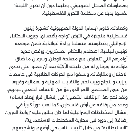
وممارسات المحتل الصهيوني، وطبعا دون أن تطرح “اللجنة”
نفسها بديلا عن منظمة التحرير الفلسطينية.
وكعادته، قاوم (بسام) الدولة الصهيونية كشجرة زيتون
فلسطينية متجذرة في الأرض تواجه بأغصانها جبروت الاحتلال
الإسرائيلي وغطرسته، متسلحا بإرادة فولاذية. فمن موقعه
كرئيس للبلدية، اصطدم بالحكام العسكريين، ورفض عديد
أوامرهم التي تتعارض مع مصلحة الوطن. وسرعان ما ضاق
هؤلاء به وبرفاق له من طينته الزّكيّة بعد أن عملوا على تحدي
الاحتلال ومقارفاته، ونسقوا مع الحركات الطلابية في جامعات
بيرزيت والنجاح وبيت لحم، والنقابات المهنية والعمالية وغيرها
من قوى المجتمع، الأمر الذي عزز من الالتفاف الشعبي حولهم.
ولقد نجح هذا “الإئتلاف الشعبي” في إفشال قرار إبعاد (بسام)
وعدد من رفاقه عن أرض فلسطين، كما لعب دوراً كبيراً في
إفشال المخططات الإسرائيلية لما كان يطلق عليه “روابط القرى”،
إضافة إلى دوره في محاربة المخططات الاستعمارية/
“الاستيطانية” من خلال تثبيت الناس في أرضهم، وتشجيعهم