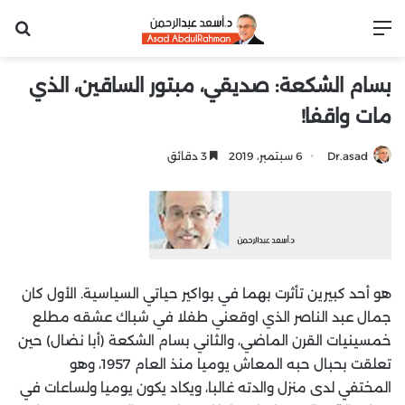
القائمة
بح
بسام الشكعة: صديقي، مبتور الساقين، الذي
مات واقفا!
Dr.asad
6 سبتمبر، 2019
3 دقائق
هو أحد كبيرين تأثرت بهما في بواكير حياتي السياسية. الأول كان
جمال عبد الناصر الذي اوقعني طفلا في شباك عشقه مطلع
خمسينيات القرن الماضي، والثاني بسام الشكعة (أبا نضال) حين
تعلقت بحبال حبه المعاش يوميا منذ العام 1957، وهو
المختفي لدى منزل والدته غالبا، ويكاد يكون يوميا ولساعات في