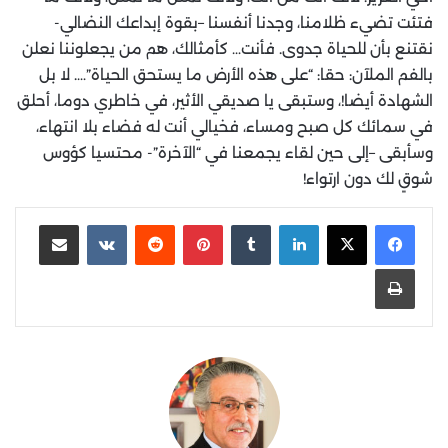
فتئت تضيء ظلامنا، وجدنا أنفسنا –بقوة إبداعك النضالي-
نقتنع بأن للحياة جدوى. فأنت… كأمثالك، هم من يجعلوننا نعلن
بالفم الملآن: حقا: “على هذه الأرض ما يستحق الحياة”…. لا بل
الشهادة أيضا!، وستبقى يا صديقي الأثير، في خاطري دوما، أحلق
في سمائك كل صبح ومساء، فخيالي أنت له فضاء بلا انتهاء،
وسأبقى –إلى حين لقاء يجمعنا في “الآخرة”- محتسيا كؤوس
شوقٍ لك دون ارتواء!
لينكدإن
‏Tumblr
بينتيريست
‏Reddit
‏VKontakte
مشاركة عبر البريد
طباعة