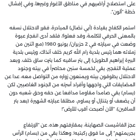
على استصلاح أراضيهم في مناطق الأغوار وغيرها، وفي إفشال
خطة “ألون”.
استمر الكفاح بقيادة (أبي نضال) المبادرة، فقرر الاحتلال نسفه
بالمعنى الحرفي للكلمة، وقد فعلوا!، فلقد أدى انفجار عبوة
وضعت في سيارته في 2 حزيران/ يونيو 1980 (مع اثنين من
زملائه هما رئيس بلدية رام الله كريم خلف آنذاك، ورئيس بلدية
البيرة إبراهيم الطويل) إلى بتر ساقيه كما بترت ساق خلف. وبعد
عملية التفجير، بقي لخمسة سنين محاصراً في بيته وجنود
الاحتلال يطوقون بيته ويمنعون زواره من التواصل معه، عدا عن
المضايقات التي واجهها وأفراد أسرته من الجنود الغاصبين. لكن
(بسام) بقي صامدا مقاوما مدافعا عن حقه وحق شعبه دون
أن يضعف أو يتنازل أو يساوم، مطلقا عبارته الشهيرة (بعد بتر
الساقين): “الآن أصبحت أقرب للأرض”!
عجز الفاشيست الصهاينة، بمقارفتهم هذه، عن “الإرتفاع
بجريمتهم” إلى ما فوق ركبتيه!. وهكذا بقي من (بسام) الرأس