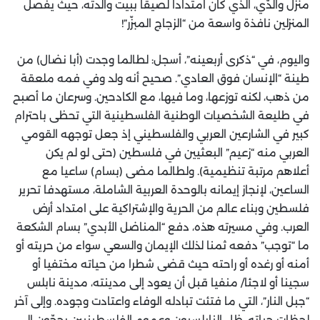
منزل والدّي، الذي كان امتدادا لصيقا ببيت والدته، حيث يفصل
المنزلين نافذة واسعة من “الزجاج المبزّر”!
واليوم، في “ذكرى أربعينه”، أسجل: لطالما وجدت (أبا نضال) من
طينة “الإنسان فوق العادي”. صحيح أنه ولد وفي فمه ملعقة
من ذهب، لكنه توزعها، وما فيها، مع الكادحين. وسرعان ما أصبح
في طليعة الشخصيات الوطنية الفلسطينية التي تحظى باحترام
كبير في الشارعين العربي والفلسطيني إذ جعل توجهه القومي
العربي منه “زعيم” البعثيين في فلسطين (حتى لو لم يكن
أعلاهم مرتبة تنظيمية). ولطالما مضى (بسام) ساعيا مع
الساعين، لإنجاز إيمانه بالوحدة العربية الشاملة، مستهدفا تحرير
فلسطين وبناء عالم من الحرية والإشتراكية على امتداد أرض
العرب. وفي مسيرته هذه، دفع “المناضل الأبدي” بسام الشكعة
ما “توجب” دفعه ثمنا لذلك الإيمان والسعي سواء من حريته أو
أمنه أو رغده أو راحته حيث قضى شطرا من حياته مختفيا أو
سجينا أو لاجئا/ منفيا قبل أن يعود إلى مدينته، مدينة نابلس
“جبل النار”، التي ما فتئت تبادله الوفاء واعتادت وجوده. وإلى آخر
لحظات حياته، ظل النابلسيون وعموم الفلسطينيين يحجّون إلى