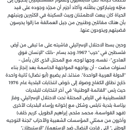
منزله ويتباركون بطلّته، وأكاد أجزم أن مجرّد وجوده على قيد
الحياة كان يبعث الاطمئنان ويبث السكينة في الكثيرين وينبئهم
بأن هناك مقاتلين وطنيين من جيل العمالقة ما زالوا يحرسون
قضيتهم ويذودون عنها.
وحين بسط الاحتلال الإسرائيلي فاشيته على ما تبقى من أرض
فلسطين في “حرب” 1967، وجد بسام –ذلك “الإنسان فوق
العادي”- نفسه، وجها لوجه، مع المحتل الذي كان يأمل –
لسنوات مضت – أن يواجهه المواجهة الحاسمة بعد إنجاز بناء
“الدولة العربية الواحدة”. منذئذ، لم يضيع (أبو نضال) ثانية واحدة
خارج نطاق الكفاح وصولا إلى خوض انتخابات البلدية عام 1976
حيث رئس “القائمة الوطنية” في آخر انتخابات للبلديات
الفلسطينية في الأرض المحتلة تحت الاحتلال الإسرائيلي، وفاز
برئاسة بلدية نابلس، وشكل مع إخوانه رؤساء البلديات الأخرى
(فهد القواسمة، محمد ملحم، إبراهيم الطويل، كريم خلف)
وآخرون من ممثلي المؤسسات الشعبية والأحزاب “لجنة التوجيه
الوطني” التي قادت النضال ضد الإستعمار/ “الاستيطان”