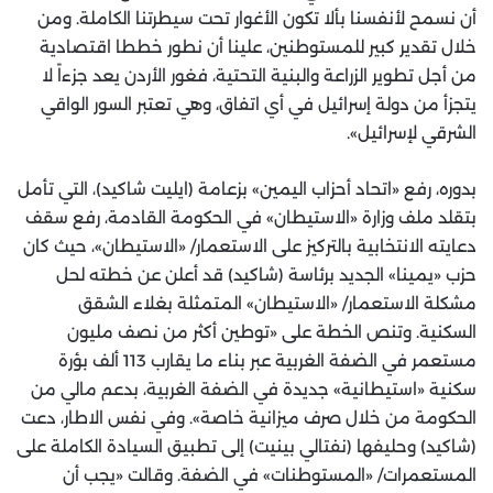
أن نسمح لأنفسنا بألا تكون الأغوار تحت سيطرتنا الكاملة. ومن
خلال تقدير كبير للمستوطنين، علينا أن نطور خططا اقتصادية
من أجل تطوير الزراعة والبنية التحتية، فغور الأردن يعد جزءاً لا
يتجزأ من دولة إسرائيل في أي اتفاق، وهي تعتبر السور الواقي
الشرقي لإسرائيل».
بدوره، رفع «اتحاد أحزاب اليمين» بزعامة (ايليت شاكيد)، التي تأمل
بتقلد ملف وزارة «الاستيطان» في الحكومة القادمة، رفع سقف
دعايته الانتخابية بالتركيز على الاستعمار/ «الاستيطان»، حيث كان
حزب «يمينا» الجديد برئاسة (شاكيد) قد أعلن عن خطته لحل
مشكلة الاستعمار/ «الاستيطان» المتمثلة بغلاء الشقق
السكنية. وتنص الخطة على «توطين أكثر من نصف مليون
مستعمر في الضفة الغربية عبر بناء ما يقارب 113 ألف بؤرة
سكنية «استيطانية» جديدة في الضفة الغربية، بدعم مالي من
الحكومة من خلال صرف ميزانية خاصة». وفي نفس الاطار، دعت
(شاكيد) وحليفها (نفتالي بينيت) إلى تطبيق السيادة الكاملة على
المستعمرات/ «المستوطنات» في الضفة. وقالت «يجب أن