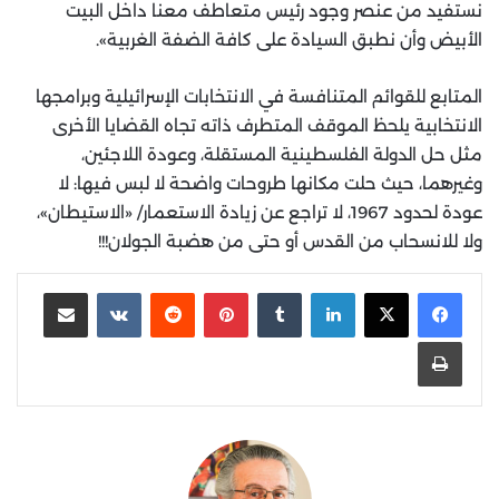
نستفيد من عنصر وجود رئيس متعاطف معنا داخل البيت
الأبيض وأن نطبق السيادة على كافة الضفة الغربية».
المتابع للقوائم المتنافسة في الانتخابات الإسرائيلية وبرامجها
الانتخابية يلحظ الموقف المتطرف ذاته تجاه القضايا الأخرى
مثل حل الدولة الفلسطينية المستقلة، وعودة اللاجئين،
وغيرهما، حيث حلت مكانها طروحات واضحة لا لبس فيها: لا
عودة لحدود 1967، لا تراجع عن زيادة الاستعمار/ «الاستيطان»،
ولا للانسحاب من القدس أو حتى من هضبة الجولان!!!
لينكدإن
‏Tumblr
بينتيريست
‏Reddit
‏VKontakte
مشاركة عبر البريد
طباعة