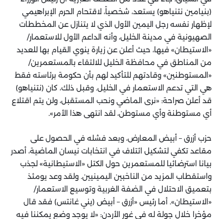
(بنيامين نتنياهو) يستعد، شخصياً، لاقتحام الحرم الإبراهيمي
لإظهار نفسه رجل اليمين الأول الذي لا يتنازل عن المخططات
الصهيونية في مدينة الخليل، وأنه الداعم الأول للاستعمار/
«الاستيطان» فيها، حيث أعلن عن زيارة ينوي القيام بها للعديد
من المناطق في محافظة الخليل للالتقاء بالمستعمرين/
«المستوطنين» وقادتهم للتأكيد لهم بأن حكومة برئاسته فقط
هي التي تدعم الاستعمار في الخليل. وقبل ذلك، كان (نتنياهو)
قد أعلن صراحة: «نرى الماضي ونحب المستقبل، ولن يتم اقتلاع
أي مستوطنة وأي مستوطن، لقد انتهى هذا الأمر».
حزب أزرق – أبيض المعارض، وبعد فشله في الحصول على
مقاعد تكفي لتشكيل ائتلاف في انتخابات نيسان الماضية، أصدر
بيانا استرضائيا للمستعمرين حول الكتل «الاستيطانية» لجذب
واستقطاب المزيد من الناخبين اليمينيين. ولقد وعد يومئذ
بتعميق الاحتلال في الضفة الغربية وتوسيع الاستعمار/
«الاستيطان». أما رئيس «أزرق – أبيض (يني غانتس) فقد قال
مؤخرا خلال جولة له في غور الأردن: «لا يوجد وضع يمكننا فيه