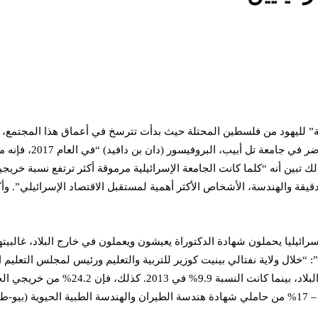
كسة” لليهود من فلسطين المحتلة حيث بدأت تترسخ في أعماق هذا المجتم
د كهذا، بينما كانت هذه النسبة قبل ذلك بثلاثة أعوام 2.6:1”. كذلك تبين أنه “كلما كانت الجامعة الإسرائي
لدقيقة والهندسة، الأشخاص الأكثر أهمية لمستقبل الاقتصاد الإسرائيلي”. 
“خلال ولاية نفتالي بينيت كوزير للتربية والتعليم ورئيس لمجلس التعليم ا