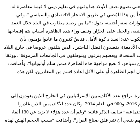
ي تضييع نصف الأولاد هنا وقتهم في تعليم ديني لا قيمة معاصرة له.
ً من هذا للمُضي في طريق الانتحار الاقتصادي والسياسي”. وفي
تش) في حديثه عن تزايد الطلب على جوازات سفر أجنبية، يقول: “ما من رصيد مطلوب في البلد خلال العقد
جنبية، والحبل على الجرّار. وتقف وراء هذه الظاهرة أسباب يتم إفصاحها
كوت عنه: انسداد كوة الأمل، فناسٌ كثيرون ما عادوا يؤمنون بأن
الأدمغة)، يقصدون أفضل الباحثين، الذين يتلقون عروضا في خارج البلاد
ايات المتحدة، وبعضهم يترقون ويتوظفون في الجامعات المرموقة”. ووفقا
 نتنياهو، لا تضع مواجهة هذه الظاهرة ضمن سلم أولوياتها”. وأضافت:
2”. وختمت: “تم في السنوات الأخيرة بذل جهود من أجل لجم الظاهرة أو على الأقل إعادة قسم من المغادرين. لكن هذه
 متواصل منذ العام 2003، وارتفع بنسبة 26% منذ العام 2013. وفي السنوات الثلاث الأخيرة، تراجع عدد الأكاديميين الإسرائيليين في الخارج الذين يعودون إلى
البلاد. والاتجاه بين الباحثين الإسرائيليين نحو الهجرة أكبر من العودة. ففي العام 2017 عاد 601 أكاديمي إلى إسرائيلي، بينما عاد حوالي 700 في العام 2016، و900 في العام 2014. وكان عدد الأكاديميين الذين غادروا
إسرائيل في العام 2017 أعلى بـ2081 أكاديميا من الذين عادوا إليها”. وفي استخلاص لافت، حذرت دراسة “مؤسسة شورِش للأبحاث الاقتصادية – الاجتماعية” سابقة الذكر قائلة: “رغم أن عدد هؤلاء لا يزيد عن 130 ألفا،
ة بينهم ينبغي أن تثير قلق صناع القرار”. وأضافت “بسبب الحجم الهش لهذه