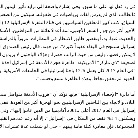
في رد فعل لها على ما سبق، وفي إشارة واضحة إلى تزايد تأثير اليمين ال
فالطالب الذي لم يدرس لغات ورياضيات في طفولته، سيكون من الصعب علي
السي
الأخير أكثر من جواز السفر الأجنبي. ثمة أعدادٌ هائلة من المواطنين، الأش
والحديث عنها، بدءاً بتقصير طابور الانتظار في المطارات، مروراً بالدراس
إسرائيل ستنجح في البقاء عقوداً كثيرة”. من جهته، قال رئيس الصندوق ال
لا يمكن رفضها، وليس من حيث الراتب حصرا. وهؤلاء الباحثون لا يريدون ا
لصحيفة “ذي ماركر” الأمريكية: “ظاهرة هجرة الأدمغة في إسرائيل آخذة با
الجهود لم تحقق نجاحا، وهذه الظاهرة تتسع وحسب”.
ويشكلون 1.4% فقط من السكان في “إسرائيل”، إلا أنه رغم عدده
المجموعة، فإن مغادرة كتلة هامة بينهم – حتى لو شملت عدة عشرات الآل