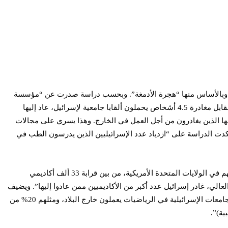
ع، وبالأساس منها “هجرة الأدمغة”. وبحسب دراسة صدرت عن “مؤسسة
شورِش للأبحاث الاقتصادية – الاجتماعية” أعدها الخبير الاقتصادي والمحاضر في جامعة تل أبيب، البروفيسور (دان بن دافيد) “في العام 2017، فإنه مقابل مغادرة 4.5 أشخاص يحملون ألقابا جامعية لإسرائيل، عاد إليها
لية مرموقة أكثر ترتفع نسبة خريجيها الذين يغادرون من أجل العمل في الخارج. وهذا يسري على مجالات
وأكدت الدراسة على “ازدياد عدد الإسرائيليين الذين يدرسون الطب في
وفقا لتقرير صادر عن دائرة “الإحصاء المركزية الإسرائيلية”، فإن “2340 إسرائيليا يحملون شهادة الدكتوراة يعيشون ويعملون في خارج البلاد، غالبيتهم في الولايات المتحدة الأمريكية، من بين قرابة 33 ألف أكاديمي
لعالي، غادر إسرائيل عدد أكبر من الأكاديميين ممن عادوا إليها”. ويضيف
التقرير: “11% من حملة شهادات الدكتوراة يعيشون ويعملون اليوم خارج البلاد، بينما كانت النسبة 9.9% في 2013. كذلك، فإن 24.2% من خريجي الجامعات الإسرائيلية في الرياضيات يعملون خارج البلاد، ومثلهم 20% من