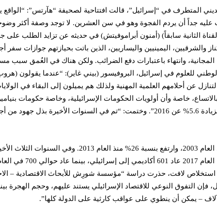
ديني المتطرف في “إسرائيل”، قالت افتتاحية لصحيفة “هآرتس”: “الواقع يعن
ه جداً أن يردم الفجوة وهو في سن العشرين. لا توجد وصفة أكثر وضوحا
اق، كتب كبير المعلقين السياسيين في قناة التلفزة الإسرائيلية 12 (القناة الثانية سابقاً) (أمنون أبراموفي
كناز والشرقيين، اليمينيين واليساريين، الذين باتت بحيازتهم جوازات سفر أ
ة المجانية، وانتهاء باعتبارات دفع الضرائب. ولكن هناك في العُمق سبب مس
وطني للعلوم في إسرائيل، البروفيسور (بيني غاير): “عندما يقولون (هروب 
لتنازل عن أحلامهم العلمية المهنية ولذلك هم يميلون إلى البقاء في الول
لاتساع، خاصة وأن أولويات الحكومات الإسرائيلية، وخاصة حكومات بنيامين
“في العام 2017 كان يعمل 1725 باحثا إسرائيليا في الجامعات الأمريكية، بزيادة 5.6% عن 016
أما دائرة “الإحصاء الإسرائيلية” فإنها تؤكد أن “هروب الأدمغة
م القليل، فإن التفوق النوعي للاقتصاد الإسرائيلي يستند عليهم، وحجم الهجر
اف – يمكن أن ينطوي على عواقب كارثية على الدولة كلها”.