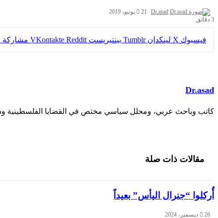
Dr.asad
21 يونيو، 2019
3 دقائق
فيسبوك
X
لينكدإن
بينتيريست
مشاركة عب
Dr.asad
كاتب وباحث عربي، ومحلل سياسي مختص في القضايا الفلسطينية وشؤ
مقالات ذات صلة
أُركلوا “جنرال اليأس” بعيداً
26 ديسمبر، 2024