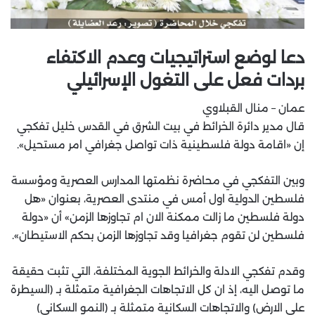
دعا لوضع استراتيجيات وعدم الاكتفاء
بردات فعل على التغول الإسرائيلي
عمان – منال القبلاوي
‏قال مدير دائرة الخرائط في بيت الشرق في القدس خليل تفكجي
إن «اقامة دولة فلسطينية ذات تواصل جغرافي امر مستحيل».
وبين التفكجي في محاضرة نظمتها المدارس العصرية ومؤسسة
فلسطين الدولية اول أمس في منتدى العصرية، بعنوان «هل
دولة فلسطين ما زالت ممكنة الان ام تجاوزها الزمن» أن «دولة
فلسطين لن تقوم جغرافيا وقد تجاوزها الزمن بحكم الاستيطان».
وقدم تفكجي الادلة والخرائط الجوية المختلفة، التي تثبت حقيقة
ما توصل اليه، إذ ان كل الاتجاهات الجغرافية متمثلة بـ (السيطرة
على الارض) والاتجاهات السكانية متمثلة بـ (النمو السكاني)