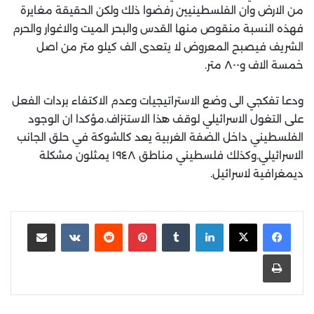
من الارض وان الفلسطينيين رفضوا ذلك ولكن الحقيقة مغايرة
فهذه النسبة منقوص منها القدس والبحر الميت والاغوار والحرم
الشريف فيصبح المعروض لا يتعدى الف كيلو متر من اصل
خمسة الاف و٨٠٠ متر.
ودعا تفكجي الى وضع الاستراتيجيات وعدم الاكتفاء بردات الفعل
على التغول الاسرائيلي لوقف هذا الاستنزاف.مؤكدا ان الوجود
الفلسطيني داخل الضفة الغربية يعد كالشوكة في حلق الجانب
الاسرائيلي.وكذلك فلسطيني مناطق ١٩٤٨ يمثلون مشكلة
ديمغرافية لاسرائيل.
لينكدإن
‏Tumblr
بينتيريست
‏Reddit
‏VKontakte
مشاركة عبر البريد
طباعة