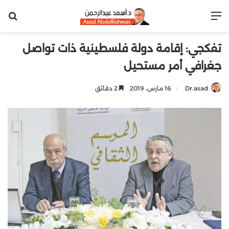
القائمة
بح
تفكجي: إقامة دولة فلسطينية ذات تواصل
جغرافي أمر مستحيل
Dr.asad
16 مارس، 2019
2 دقائق