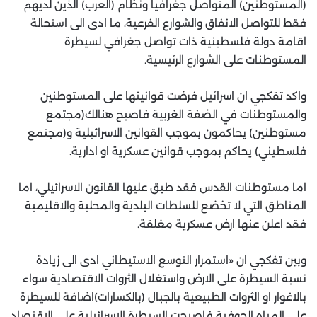
(المستوطنين) المتواصل جغرافيا ونظام (العرب) الذين لديهم
فقط للتواصل الانفاق والشوارع الفرعية، ما ادى الى استحالة
اقامة دولة فلسطينية ذات تواصل جغرافي لسيطرة
المستوطنات على الشوارع الرئيسية.
واكد تقكجي ان اسرائيل فرضت قوانينها على المستوطنين
والمستوطنات في الضفة الغربية فاصبح هنالك(مجتمع
مستوطنين) يحاكمون بموجب القوانين الاسرائيلية و(مجتمع
فلسطيني) يحاكم بموجب قوانين عسكرية او ادارية.
اما مستوطنات القدس فقد طبق عليها القانون الاسرائيلي، اما
المناطق التي لا تخضع للسلطات البلدية والمحلية والاقليمية
فقد اعلن عنها ارض عسكرية مغلقة.
وبين تفكجي ان «استمرار التوسع الاستيطاني ادى الى زيادة
نسبة السيطرة على الارض واستغلال الثروات الاقتصادية سواء
بالاغوار او الثروات الطبيعية بالجبال (بالكسارات)اضافة للسيطرة
على المياه الجوفية فاصبحت السيطرة الاسرائيلية على الاقتصاد