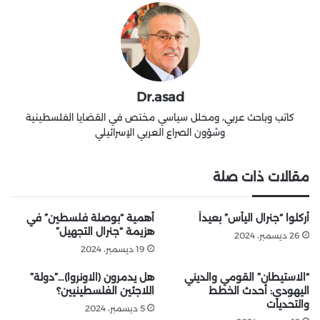
Dr.asad
كاتب وباحث عربي، ومحلل سياسي مختص في القضايا الفلسطينية
وشؤون الصراع العربي الإسرائيلي
مقالات ذات صلة
أُركلوا “جنرال اليأس” بعيداً
أهمية “بوصلة فلسطين” في
هزيمة “جنرال التجهيل”
26 ديسمبر، 2024
19 ديسمبر، 2024
“الاستيطان” القومي والديني
هل يدمرون (الاونروا)…”دولة”
اليهودي: أحدث الخطط
اللاجئين الفلسطينيين؟
والتحديات
5 ديسمبر، 2024