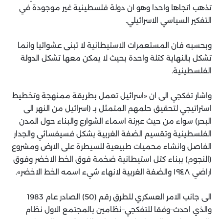
تذهب اتجاها واحدا وهو ان دولة فلسطينية غير موجودة في
التفكير السياسي الاسرائيلي.
وبحسبه فان المستعمرات الاستيطانية لا تبنى عشوائيا وانما
تشكل بالنهاية كتلة واحدة بحيث لا يمكن معها تشكل الدولة
الفلسطينية.
واشار تفكجي الى ان «اسرائيل تعمل بطريقة ممنهجة وتخطيط
استراتيجي لتحقيق حلمهم المتمثل بـ (اسرائيل من النهر الى
البحر) سواء من حيث عبرنة اسماء الشوارع والبناء حول المدن
الفلسطينية وتقسيم الضفة الغربية بشكل فسيفسائي والجدار
الفاصل وانشاء محميات طبيعية للسيطرة على الارض ومشروع
(النجوم) ببناء كتل استيطانية ضخمة فوق الخط الاخضر وفوق
اراضي ١٩٤٨ والضفة الغربية لانهاء شيء اسمه الخط الاخضر».
الى جانب الامر العسكري للطرق رقم (50) الصادر عام 1983
والذي احدث–وفقا للتفكجي–نظامين بالمجتمع الاول نظام