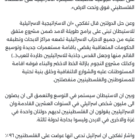
الفلسطيني فوق وتحت الارض».
وعن حل الدولتين قال تفكجي «ان الاستراتيجية الاسرائيلية
للاستيطان تبنى على برامج طويلة الامد ضمن مشروع متفق
عليه من جميع الاحزاب الاسرائيلية تضعه مراكز الابحاث وتطبقه
الحكومات المتعاقبة يقضي باقامة مستعمرات جديدة وتوسيع
القائم منها وجعل القدس جاذبة للاسرائيليين طاردة للعرب(…)
وكذلك مشروع النجوم بازالة الخط الاخضر والبناء فوقه اقامة
المستوطنات عليه والشوارع الالتفافية وخلق بنية تحتية
للمستوطنين والفلسطينيين منفصلتين.
وبين ان الاستيطان سيستمر في التوسع والتعمق الى ان يصلون
الى مليون شخص اسرائيلي في السنوات العشرين القادمة.وان
الاسرائيليين يقولون ان الفلسطينيين لديهم دولتان واحدة في
غزة والاخرى في الاردن وليسوا بحاجة لدولة ثالثة.
واشار تفكجي ان اسرائيل تدعي انها عرضت على الفلسطنيين ٩٦٪