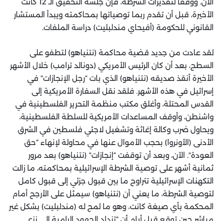
الآن. ووفقاً لتقديرات الشرطة، فإن جلسة التحقيق الـ 12 كانت
الأخيرة، قبل أن تقدم ربما توصياتها بمحاكمته ويبدأ المستشار
القانوني للحكومة (أفيحاي مندلبليت) دراسة الملفات.
لقد عادت من جديد قضية محاكمة (نتنياهو) لتطفو على
السطح، بعد أن كان الرئيس الأمريكي (دونالد ترامب) خلال الأشهر
الأخيرة أنقذ صديقه (نتنياهو) الذي بات “رجل الإنجازات” في
إسرائيل في هذه الأشهر. فلقد نقل السفارة الأمريكية إلى
القدس المحتلة، وأغلق مكتب منظمة التحرير الفلسطينية في
واشنطن، وأوقف المساعدات الأمريكية للسلطة الفلسطينية،
ويحاول ضرب وكالة إغاثة وتشغيل لاجئي فلسطين في الشرق
الأدنى (الأونروا) بحجب الأموال عنها في محاولة لإنهاء “حق
العودة”. الآن، وبعد أن توقفت “إنجازات” (نتنياهو) بعد مرور
ثمانية أشهر على توصية الشرطة الإسرائيلية بمحاكمته، ما زالت
التكهنات الإسرائيلية تتراوح ما بين قبول جزئي إلى قبول كامل
لتوصية الشرطة، ما يعني أن (نتنياهو) سيمثل على الأرجح أمام
المحكمة بأي صيغة كانت، وهو ما لمح له (مندلبليت) بشكل غير
مباشر حين توقع قبل أيام أن “تزداد الجهود الرامية إلى نزع