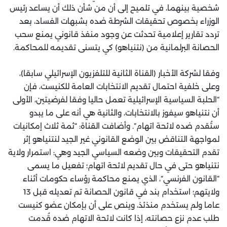
شخصية بينهما، في تلميح إلى أن من شأن ذلك أن يساعد رئيس
الوزراء بخصوص تحقيقات الشرطة ضده بشبهات الفساد، بعد
تردد تقارير إعلامية تحدثت عن وجود منفذ قانوني يمنع سحب
الحصانة البرلمانية من (نتنياهو) كي يتسنى تقديمه للمحاكمة.
وفقا لشركة الأخبار (القناة الثانية للتلفزيون الإسرائيلي سابقا)،
وعلى خلفية احتمال تقديم الانتخابات العامة للكنيست، فإن
“الحلبة السياسية الإسرائيلية تعمل حاليا وفقا لفرضيتين، الأولى
أن نتنياهو سيفوز بالانتخابات، والثانية هي أنه على ما يبدو
ستُقدم ضده لائحة اتهام”. وأضافت القناة: “ثمة ثلاث إمكانيات
لمواجهة التناقض بين الوضع القانوني غير الجيد لنتنياهو إثر
تقدم التحقيقات وبين وضعه السياسي الجيد وهي: استمرار ولاية
نتنياهو حتى في حال تقديم لائحة اتهام؛ تفعيل ما يسمى
“القانون الفرنسي”، الذي يمنع محاكمة رؤساء حكومات أثناء
ولايتهم؛ استخدام بند في قانون الحصانة تم تعديله قبل 13
عاما ولم يستخدم منذئذ، وينص على أن بإمكان عضو كنيست
طلب عدم نزع حصانته، إذا كانت لائحة الاتهام ضده قُدمت