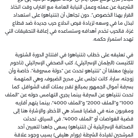
الشرعية عن عمله وعمل النيابة العامة مع اقتراب وقت اتخاذ
القرار بهذا الخصوص”. دون تجاهل أن (نتنياهو) على استعداد
لبذل ما في وسعه لزيادة فرص اندلاع حرب جديدة ضد قطاع
غزة، فالحرب تخدم أهدافه وستساعده في إعاقة التحقيقات التي
تهدد استمرار حكمه.
في تعليقه على خطاب (نتنياهو) في افتتاح الدورة الشتوية
للكنيست (البرلمان الإسرائيلي)، كتب الصحفي الإسرائيلي (ناحوم
برنيغ) معلقا أن “نتنياهو تحدث عن “دولة مسروقة”، خاصة وأن
زوجته، سارة، كانت تجلس على مدرج الضيوف، وهي المتهمة
بسرقة أموال الجمهور بمبالغ تقدر بمئات آلاف الشواقل. كما
تحدث نتنياهو عن السرقة بينما يجري التهامس حوله عن “الملف
1000″ و”الملف 2000” و”الملف 4000″، بينما يتهم أقاربه
ومقربون منه في قضايا فساد هي الأخطر، والإشارة هنا إلى
قضية الغواصات أو “الملف 4000”. في السياق، تحدثت
الصحافة الإسرائيلية أن (نتنياهو) يسعى جاهدا لتعيين أحد
المرشحين لقيادة الشرطة (يورام هليفي) بسبب وجود علاقة