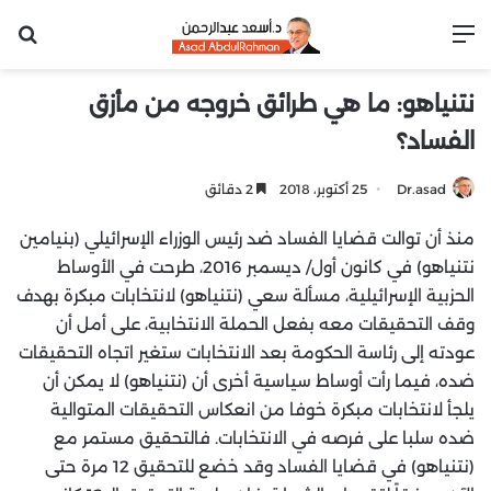
القائمة
بح
نتنياهو: ما هي طرائق خروجه من مأزق
الفساد؟
Dr.asad
25 أكتوبر، 2018
2 دقائق
منذ أن توالت قضايا الفساد ضد رئيس الوزراء الإسرائيلي (بنيامين
نتنياهو) في كانون أول/ ديسمبر 2016، طرحت في الأوساط
الحزبية الإسرائيلية، مسألة سعي (نتنياهو) لانتخابات مبكرة بهدف
وقف التحقيقات معه بفعل الحملة الانتخابية، على أمل أن
عودته إلى رئاسة الحكومة بعد الانتخابات ستغير اتجاه التحقيقات
ضده، فيما رأت أوساط سياسية أخرى أن (نتنياهو) لا يمكن أن
يلجأ لانتخابات مبكرة خوفا من انعكاس التحقيقات المتوالية
ضده سلبا على فرصه في الانتخابات. فالتحقيق مستمر مع
(نتنياهو) في قضايا الفساد وقد خضع للتحقيق 12 مرة حتى