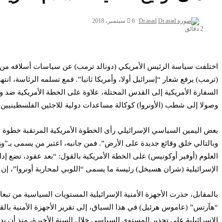
Dr.asad
6 سبتمبر، 2018
2 دقائق
اختلفت سياسة الرئيس الأمريكي (دونالد ترمب) عن سياسات أسلافه من الرؤ
(ترمب) يرفع شعار “إسرائيل أولا، وأمريكا ثانيا”. فمع تسلمه الرئاسة، 
وصولا إلى شطب (الأونروا) كوكالة مساعدات دولية للاجئين الفلسطينيين 
بعض اليمين السياسي الإسرائيلي رأى الخطوة الأمريكية المرتقبة خطوة 
وبالتالي خلق وقائع جديدة على الأرض”. فمن جانبه، اعتبر من يسمى بـ”و
العلوم (أوفير أوكونيس) على الخطة الأمريكية بالقول: “بعد عقود، تضع إدا
الإسرائيلية (شران هسيخل) رئيسة ما يسمى “اللوبي لمحاربة أونروا”، إن 
بالمقابل، حذرت الأجهزة الأمنية الإسرائيلية المستويات السياسية من 
“هآرتس” (عاموس هرئيل) في هذا السياق، إلى تقرير الأجهزة الأمنية بالق
الإسرائيلية على تحذير المستوى السياسي خلال السنة الأخيرة، منذ أن بدأ