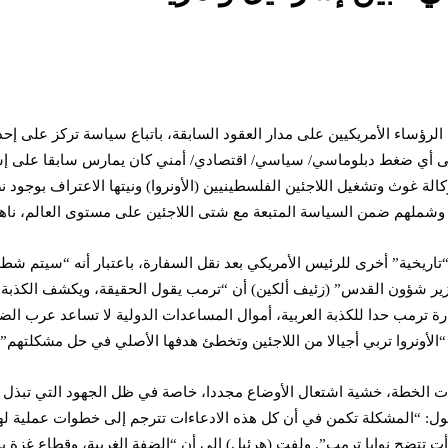
ساء الأمريكيين على مدار العقود السابقة، باتباع سياسة تركز على إحدى ش
انتهى أي ضغط دبلوماسي/ سياسي/ اقتصادي/ أمني كان يمارس سابقا على إسرا
وشملهم ضمن السياسة المتبعة مع شتى اللاجئين على مستوى العالم، ناهيك 
“تاريخية” أخرى للرئيس الأمريكي بعد نقل السفارة، باعتبار أنه “سيتم
زير شؤون القدس” (زئيف ألكين) أن “ترمب يقول الحقيقة، ويكشف الكذبة الع
رة ترمب حدا للكذبة العربية، أموال المساعدات الدولية لا تساعد عرب الضفة،
“الأونروا تربي أجيالا من اللاجئين وتخطئ هدفها الأصلي في حل مشكلتهم”.
تبعات الخطة، خشية اشتعال الأوضاع مجددا، خاصة في ظل الجهود التي تبذ
ول: “المشكلة تكمن في أن كل هذه الادعاءات تترجم إلى خطوات عملية لها 
ت تتضح نوايا ترمب”. ولفت (هرئيل) إلى أن “الضفة الغربية، وقطاع غزة بد