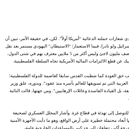
عارات حملته الدعائية “أمريكا أولاً”. لكن، في حقيقة الأمر، تبين أن
ئيل ولو نادرا، فيما الاستعمار/ “الاستيطان” اليهودي مستمر بعد نقل
السفارة الأمريكية إلى القدس المحتلة، علاوة على الخطة الأمريكية ضد وكالة غوث وتشغيل اللاجئين الفلسطينيين (الأونروا) ونيتها الاعتراف بوجود نصف مليون لاجئ وليس أكثر من 5 ملايين معترف بهم في شتى الدول،
عن قطع الالتزامات المالية الأمريكية تجاه السلطة الفلسطينية.
 شطب حق العودة كما شطبت القدس سابقا كعاصمة للدولة الفلسطينية؛
ربية التي تم تسويقها للعالم بأسره منذ عقود”. وبدوره، علق وزير
 بل القيادة الفاسدة وعائلات الإرهابيين”. ومن جهتها، قالت النائبة
ل للتوصل إلى تهدئة في قطاع غزة. وأشار المحلل العسكري لصحيفة
أبعاد محتملة خطيرة على أرض الواقع، وهو ما دأبت الأجهزة الأمنية
رجة أكبر، تتعلقان إلى حد كبير بالمساعدات الخارجية عامة،