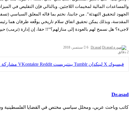
والمساعدات المالية لمخيمات اللاجئين. وبالتالي فإن التقليص في الميز
الجهود لتحقيق التهدئة”. من جانبنا، نختم بما قاله المعلق السياسي (
المقدسة، وبذلك يمكن تحقيق اتفاق سلام تاريخي يوقّعه طرفان هما رئيس 
لاجىء؟ هل نسمح لهم بالعودة إلى منازلهم؟”!! حقا، إن إدارة (ترمب) حين تن
Dr.asad
6 سبتمبر، 2018
2 دقائق
فيسبوك
X
لينكدإن
بينتيريست
مشاركة عب
Dr.asad
كاتب وباحث عربي، ومحلل سياسي مختص في القضايا الفلسطينية وشؤ