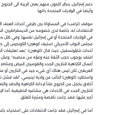
دعم إسرائيل، ينظر كثيرون منهم بعين الريبة الى الجنو
وأيضا في الولايات المتحدة ذاتها.
موقف (ترامب) في المساواة بين طرفي أحداث العنف ال
الانتقادات له، خاصة لدى خصومه من الديمقراطيين، ال
في الولايات المتحدة أو في إسرائيل نفسها. وفي ظل مخ
مجلس النواب الأمريكي (ستيف كوهين) الكونجرس إلى ح
أحداث شارلوتسفيل، حيث قال (كوهين): “بعد تعليقات ا
اعتقد بوجوب حجب الثقة عنه وعزله من منصبه”. وعلل سب
أعمال الكراهية للنازيين الجدد والقوميين البيض وعناصر ا
الفريقين، لكن ليس هناك أي شيء جيد في النازيين أو ع
واستطرد (كوهين) النائب عن ولاية تينيسي: “لقد فشل ترام
أخلاق يخجل من الخروج علناً لإدانة الكراهية والحقد والت
للنازيين الجدد في الأحداث هي مشاعره الحقيقية، أما الإدا
أجبر عليها، فقد جاءت ناقصة ومثيرة للقلق.
أما في إسرائيل، فقد جاءت الانتقادات على استحياء، باعتب