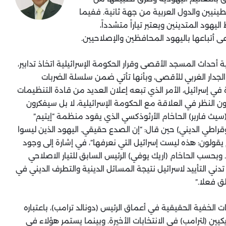
ينيين والدول العربية من جهة ثانية. ففيما
يهود المتدينين ويعتبر تياراً متشدداً،
دعى أتباعها باليهود المحافظين والإصلاحيين.
ية أحداث المسجد الأقصى وقرار الحكومة الإسرائيلية اتخاذ تدابير،
لجدار الغربي للأقصى، وبأنها تأتي ضمن سلسلة الضربات
ي إسرائيل، الأمر الذي تبعه إعلان العديد من قادة التنظيمات
ون النظر في العلاقة مع الحكومة الإسرائيلية، لا بل سيفكرون
(سيث فاربر) الحاخام الأرثوذكسي الذي يقود منظمة “إيتيم”
قراطي الديني) حين قال: “إن الصدع حقيقي. اليهود الذين ليسوا
يقولون: هذه ليست إسرائيل التي نعرفها”، في إشارة إلى وجود
بحسب الحاخام (اريك يوفي) الرئيس السابق للتيار الاصلاحي
دني التأييد لاسرائيل نتيجة المسائل الدينية والتطرف الديني في
ق فعلا.”
ات الخفية الحقيقية في أعماق الرئيس (دونالد ترامب)، باعتباره
ين (لترامب) في الانتخابات الأخيرة. وبينما يستمر هؤلاء في