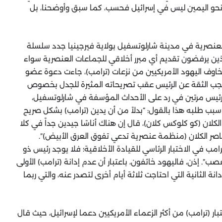
ح نحو اليمين ليس في إسرائيل فحسب، كما سبق وأوضحنا، بل
عنصرية في مدينة شارلوتسفيل بولاية فيرجينيا جدد سلسلة
ذين يرفضون تقديم أي مبرر أخلاقي للجماعات العنصرية سواء
اوف اليهود الأمريكيين من نزعات (ترامب)، جاءت دعوة عضو
جب الثقة عن الرئيس عقب تصريحاته المثيرة للجدل بخصوص
لرئيس مرتين في رد على الأحداث المؤسفة في شارلوتسفيل،
ب طلبه هذا بالقول: “بدلاً من أن يدين (ترامب) بشكل صريح
لكلان (كو كلوكس كلان)، قال إن هناك أناسًا جيدين جداً في كلا
ناصر الكلان (منظمة عنصرية تدعي تفوق العرق الأبيض)”.
ب في الاختبار الرئاسي للقيادة الأخلاقية؛ فلا يوجد رئيس ذو
عصب”. إذن، فاليهود خائفون، باعتبار أن عدم إدانة (ترامب) الأولى
نة الثانية التي احتاجت ثلاثة أيام أخرى لتصدر عنه، والتي ربما
ار (ترامب) من أكثر الزعماء الأمريكيين دعما لإسرائيل، حيث قال