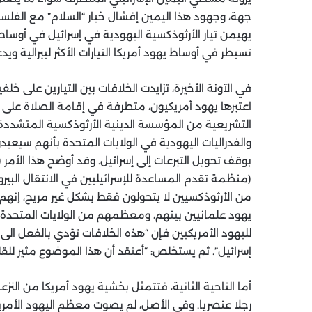
جهة، وجهود هذا اليمين إفشال خيار “السلام” مع الفلسط
يهيمن تيار الأرثوذكسية اليهودية في إسرائيل في أوساط ال
تسيطر في أوساط يهود أمريكا التيارات الأكثر ليبرالية وي
في الآونة الأخيرة، تزايدت الخلافات بين التيارين على خلف
اعتبرها يهود أمريكيون، متطرفة في إقامة الصلاة على ا
التشريعية من المؤسسة الدينية الأرثوذكسية المتشددة ف
والفدراليات اليهودية في الولايات المتحدة بأنهم سيعيد
بوقف تحويل التبرعات إلى إسرائيل. وقد أوضح هذا الأمر 
(منظمة تقدم المساعدة للإسرائيليين في الانتقال البيرو
من الأرثوذكسيين لا يتحولون فقط بشكل غير مريح، إنهم 
يهود علمانيين بينهم، ومعظمهم من الولايات المتحدة. و
لليهود الأمريكيين فإن “هذه الخلافات تؤدي بالفعل الى ت
إسرائيل”. ثم يستخلص: “أعتقد أن هذا الموضوع مثير للقل
أما الناحية الثانية، فتتمثل بخشية يهود أمريكا من النزع
رجلا عنصريا. وفي الأصل، لم يصوت معظم اليهود الأمريكي