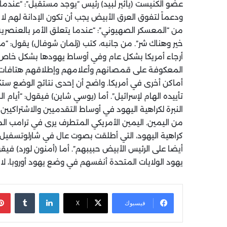
عضو الكنيست (يائير لبيد) رئيس “يوجد مستقبل”: “عندما
ودعماً لتفوق العرق الأبيض يجب أن تكون الإدانة لهم ل
من “المعسكر الصهيوني”: “عندما يتعلق الأمر بالعنصرية
خير وهناك شر”. من جانبه، كتب (زلمان شوفال) يقول: “
أرجاء أمريكا بشكل عام وفي أوساط يهودها بشكل خاص، 
المعكوفة على قمصانهم وأعلامهم وإطلاقهم هتافات لاس
أماكن أخرى في أمريكا. واضح أن إحدى نتائج الوضع ستكون
تأييده الهام لإسرائيل”. أما (يوسي شاين) فيقول: “أيام
النبرة لكراهية اليهود في أوساط التقدميين والاشتراكيين
من اليمين. اليمين الأمريكي المتطرف يرى في ترامب ال
كراهية اليهود، التي أطلقت بصوت عال في شارلوتسفيل 
أيضا على الرئيس الأبيض حبيبهم”. أما (أمنون لورد) فيق
يهود الولايات المتحدة أنفسهم في وضع يهود أوروبا، لا 
لينكدإن
‏Tumblr
فيسبوك
X