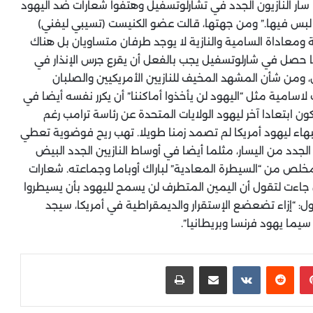
 سار النازيون الجدد في تشارلوتسفيل وهتفوا شعارات ضد اليهود
ا لبس فيها.” ومن جهتها، قالت عضو الكنيست (تسيبي ليفني)
 ومعاداة السامية والنازية لا يوجد طرفان متساويان بل هناك
ما حصل في شارلوتسفيل يجب بالفعل أن يقرع جرس الإنذار في
ومن شأن المشهد المخيف للنازيين الأمريكيين والصلبان
امية مثل “اليهود لن يأخذوا أماكننا” أن يكرر نفسه أيضا في
 ابتعادا آخر ليهود الولايات المتحدة عن رئاسة ترامب رغم
 البهاء ليهود أمريكا لم تصمد زمنا طويلا. تهب ريح فوضوية تعطي
 الجدد من اليسار، مثلما أيضا في أوساط النازيين الجدد البيض
مخلص من “السيطرة المعادية” لباراك أوباما وجماعته. شعارات
جاءت لتقول أن اليمين المتطرف لن يسمح لليهود بأن يسيطروا
ول: “إزاء تضعضع الإستقرار والديمقراطية في أمريكا، سيجد
سيما يهود فرنسا وبريطانيا”.
بينتيريست
‏Reddit
‏VKontakte
مشاركة عبر البريد
طباعة