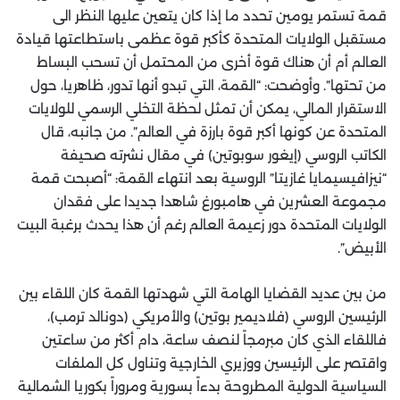
قمة تستمر يومين تحدد ما إذا كان يتعين عليها النظر الى
مستقبل الولايات المتحدة كأكبر قوة عظمى باستطاعتها قيادة
العالم أم أن هناك قوة أخرى من المحتمل أن تسحب البساط
من تحتها”. وأوضحت: “القمة، التي تبدو أنها تدور، ظاهريا، حول
الاستقرار المالي، يمكن أن تمثل لحظة التخلي الرسمي للولايات
المتحدة عن كونها أكبر قوة بارزة في العالم”. من جانبه، قال
الكاتب الروسي (إيغور سوبوتين) في مقال نشرته صحيفة
“نيزافيسيمايا غازيتا” الروسية بعد انتهاء القمة: “أصبحت قمة
مجموعة العشرين في هامبورغ شاهدا جديدا على فقدان
الولايات المتحدة دور زعيمة العالم رغم أن هذا يحدث برغبة البيت
الأبيض”.
من بين عديد القضايا الهامة التي شهدتها القمة كان اللقاء بين
الرئيسين الروسي (فلاديمير بوتين) والأمريكي (دونالد ترمب)،
فاللقاء الذي كان مبرمجاً لنصف ساعة، دام أكثر من ساعتين
واقتصر على الرئيسين ووزيري الخارجية وتناول كل الملفات
السياسية الدولية المطروحة بدءاً بسورية ومروراً بكوريا الشمالية