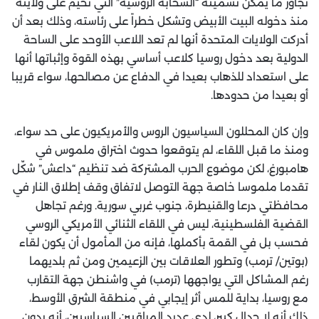
تجاوز ما يمكن تسميته “السحابة الروسية” التي تخيم على ولايته
منذ دخوله البيت الأبيض وتشكل خطراً على رئاسته، وذلك بعد أن
أدركت الولايات المتحدة أنها لم تعد اللاعب الأوحد على الساحة
الدولية بعد دخول روسيا كلاعب أساسي بهذه القوة وإثباتها أنها
على استعداد للذهاب بعيدا في الدفاع عن مصالحها، سواء قريبا
أو بعيدا من حدودها.
وإن كان المحللون السياسيون الروس والأمريكيون على حد سواء،
ومنذ ما قبل اللقاء، لم يتوقعوا حدوث اختراق ملموس في
هامبورغ، لكن موضوع الحرب المشتركة ضد تنظيم “داعش” شكّل
تقدما ملموسا خاصة جهة التوصل لاتفاق وقف إطلاق النار في
محافظتي درعا والقنيطرة، جنوب غربي سورية. ورغم تجاهل
القضية الفلسطينية، ليس في اللقاء الثنائي الأمريكي الروسي
فحسب بل في القمة بأكملها، فإنه من المأمول أن يكون لقاء
(بوتين/ ترمب) وتطور العلاقات بين الزعيمين ومن ثم بلديهما
رغم المشاكل التي يواجهها (ترمب) في واشنطن جهة التقارب
مع روسيا، بداية للمس أثر إيجابي في منطقة الشرق الأوسط،
ذلك أنه لا جدال كبير، لدى عديد المراقبين السياسيين، أنه بدون