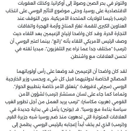
والتوتر في بحر الصين وصولاً إلى أوكرانيا، وكذلك العقوبات
الاقتصادية على روسيا، وحتى موضوع التأثير الروسي على انتخاب
(ترمب) رئيسا للولايات المتحدة الأمريكية، دون التوقف عند
العناوين الكبرى للقمة: تغيّر المناخ وأزمة الهجرة واتفاقات
التجارة الحرة. وقد كان واضحا ارتياح الزعيمين بعد اللقاء حيث
وصف الرئيس الأمريكي اللقاء بأنه “رائع”، بينما اعتبر الروسي أن
(ترمب) “مختلف جدا عما نراه عبر التلفزيون”، مبديا ثقته في
تحسن العلاقات مع واشنطن.
لقد كان واضحا أن الزعيمين قد وضعا على رأس أولوياتهما
المصالح الخاصة لدولتيهما قبل كل شيء. وبحسب وزير الخارجية
الروسي (سيرغي لافروف): “يتعلق الأمر خاصة بتطبيع الحوار”.
وتماما كما جاء على لسان مستشار (ترمب) لشؤون الأمن
القومي (هربرت مكاستر): “ترمب يريد العمل من أجل تطوير الغرب
سياسة بناءة مع روسيا”. فـ (بوتين) يأمل في بداية جديدة في
العلاقات المتوترة التي تدهورت منذ ضم روسيا شبه جزيرة القرم.
و(ترمب) الذي لم يخف أبداً إعجابه بالرئيس الروسي، يطمح إلى