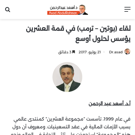
القائمة
بح
لقاء (بوتين – ترمب) في قمة العشرين
يؤسس لحلول أوسع
Dr.asad
21 يوليو، 2017
3 دقائق
أ.د. أسعد عبد الرحمن
في عام 1999، تأسست “مجموعة العشرين” كمنتدى عالمي
بسبب الأزمات المالية في عقد التسعينيات. ومعروف أن دول
هذه “المجموعة” استحوذت على ثلثي التجارة في العالم ونحو