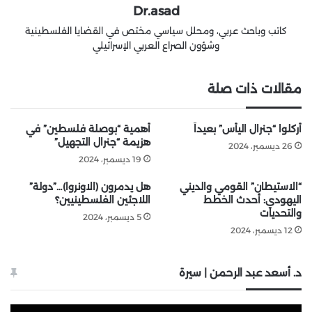
Dr.asad
كاتب وباحث عربي، ومحلل سياسي مختص في القضايا الفلسطينية
وشؤون الصراع العربي الإسرائيلي
مقالات ذات صلة
أُركلوا “جنرال اليأس” بعيداً
أهمية “بوصلة فلسطين” في
هزيمة “جنرال التجهيل”
26 ديسمبر، 2024
19 ديسمبر، 2024
“الاستيطان” القومي والديني
هل يدمرون (الاونروا)…”دولة”
اليهودي: أحدث الخطط
اللاجئين الفلسطينيين؟
والتحديات
5 ديسمبر، 2024
12 ديسمبر، 2024
د. أسعد عبد الرحمن | سيرة