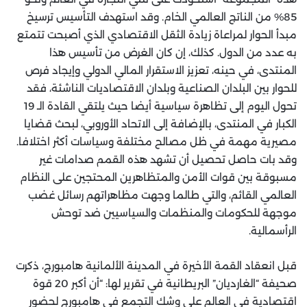
85% من الناتج العالمي الخام. وقد استهدف التأسيس ترسيخ
مبدأ الحوار لمراعاة زيادة الثقل الاقتصادي الذي أصبحت تتمتع
به عدد من الدول. كذلك، إن كان الغرض من تأسيس هذا
المنتدى، في حينه، تعزيز الاستقرار المالي الدولي وإيجاد فرص
للحوار بين البلدان الصناعية وبلدان الاقتصاديات الناشئة، فقد
تحول اليوم إلى تظاهرة سياسية أيضا حيث يلتقي القادة الـ 19
الكبار في المنتدى، بالإضافة إلى الاتحاد الأوروبي، لبحث قضايا
مصيرية مهمة في ظل مصالح مختلفة وسياسات أكثر اختلافا.
وقد بات حاصل تحصيل أن تشهد هذه القمم صدامات غير
مسبوقة بين قوات الأمن والمتظاهرين المحتجين على النظام
العالمي القائم، والتي طالما وجهت مظاهراتهم رسائل غضب
موجهة للحكومات والمنظمات والسياسيين ضد توحش
الرأسمالية.
قبل انعقاد القمة الأخيرة في المدينة الألمانية هامبورج، ذكرت
صحيفة “الغارديان” البريطانية في تقرير لها: “أن أكبر 20 قوة
اقتصادية فى العالم على وشك التجمع في هامبورج لحضور