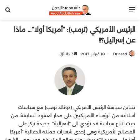
القائمة
بح
الرئيس الأمريكي (ترمب): “أمريكا أولا”… ماذا
عن إسرائيل؟!!
Dr.asad
10 فبراير، 2017
3 دقائق
تتباين سياسة الرئيس الأمريكي (دونالد ترمب) مع سياسات
أسلافه من الرؤساء الأمريكيين على مدار العقود السابقة، من
حيث اتباع سياسة قد تؤدي الى “انعزالية” جديدة تركز على
المصالح الأمريكية وهي إحدى شعارات حملته الدعائية “أمريكا
أولاً على صعيد التهديدات والمصالح المتبادلة. ومن وحي الشعار