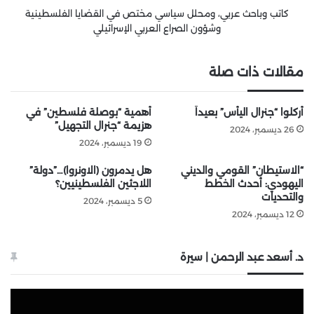
كاتب وباحث عربي، ومحلل سياسي مختص في القضايا الفلسطينية
وشؤون الصراع العربي الإسرائيلي
مقالات ذات صلة
أُركلوا “جنرال اليأس” بعيداً
أهمية “بوصلة فلسطين” في
هزيمة “جنرال التجهيل”
26 ديسمبر، 2024
19 ديسمبر، 2024
“الاستيطان” القومي والديني
هل يدمرون (الاونروا)…”دولة”
اليهودي: أحدث الخطط
اللاجئين الفلسطينيين؟
والتحديات
5 ديسمبر، 2024
12 ديسمبر، 2024
د. أسعد عبد الرحمن | سيرة