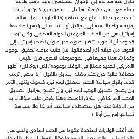
حاول فيه مد يده إلى الإخوان المسلمين. ويبدأ ترمب ولايته
بلقاء مع رئيس حكومة إسرائيل. يا له من فرق كبير”. ويضيف:
“تحديد موعد للاجتماع مع نتنياهو (15 الجاري) يحمل رسالة
رمزية سواء بالنسبة إلى إسرائيل أو بالنسبة الى رئيسها مفادها:
إسرائيل هي من الحلفاء المهمين للدولة العظمى. وكان ترمب
قد وعد أن الأمور ستتغير بصورة جذرية، ولن تضطر إسرائيل إلى
الخوف من خيانة أكبر أصدقائها. الآن حانت مرحلة تحقيق الوعود،
وكما شاهدنا جميعاً في الموضوعات الأخرى، فإن الرئيس
الأمريكي الجديد ممتاز في الوفاء بوعوده”. لكن (بوكانان) أظهر
حصافة عالية حين ختم مقاله السابق بالقول: “إذا مضى ترمب
قدماً باتباع سياسة الدعم المطلق لإسرائيل، فسوف ينتهي الأمر
بأن يصبح الصديق الوحيد لإسرائيل، وأن تصبح إسرائيل الصديق
الوحيد لأمريكا في الشرق الأوسط. وهذا يفرض علينا سؤالاً لا بد
من الإجابة عنه: هل ستصطدم سياستنا أمريكا أولاً بسياسة
نتنياهو إسرائيل أولاً”؟
لقد أفنت الولايات المتحدة عقودا من الدعم المادي والسياسي
والدبلوماسي والعسكري الدسم والفعّال لإسرائيل. وكل ذلك جاء