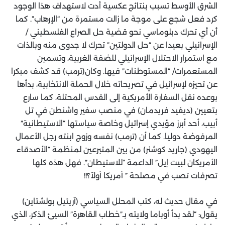
الشرق الأوسط تسبب بنتائج عكسية أدت لاستهداف هذا الوجود
كرد فعل شجع على موجة ما زالت مستمرة من “الإرهاب”. كما
أن أي تحرك دبلوماسي نحو قضية حل الصراع الفلسطيني /
الإسرائيلي بعيدا عن “حل الدولتين” تحرك لا جدوى منه وبالذات
مع استمرار الاحتلال الإسرائيلي للضفة الغربية، وتسمين
المستعمرات/ “المستوطنات” فيها. وكان(ترمب) قد كشف مبكرا
عن تحيزه لإسرائيل في تصريحاته خلال الحملة الانتخابية، بدأها
بوعده نقل السفارة الأمريكية إلى القدس المحتلة، كما سارع
بتعيين (ديفيد فريدمان) في منصب سفير واشنطن في تل
أبيب، أحد أبرز مؤيدي إسرائيل وخاصة سياستها “الاستيطانية”
المرفوضة دوليا. كما أن (ترمب) نفسه وزوج ابنته رجل الأعمال
اليهودي (جاريد كوشنر) من بين المتبرعين لمنظمة “الأصدقاء
الأمريكان لبيت إيل” الداعمة “للاستيطان”. فهل هذه كلها
تصرفات تصب في مصلحة ” أمريكا أولاً؟!!
في مقال حديث له، كتب المحلل السياسي (آريئيل بولشتاين)
يقول: “لقد بدأ أوباما ولايته بـ”خطاب القاهرة” السيئ الذكر، الذي