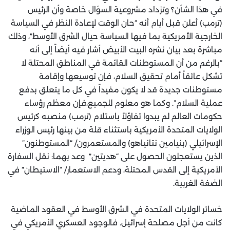
في هذا الشأن؟ وتزداد مشروعية السؤال خاصة وأن الرئيس
(ترمب) أعلن قبل أيام أنه “حان الوقت لإعادة النظر في السياسة
الخارجية الأمريكية بما فيها السياسة حيال الشرق الأوسط”، وذلك
مباشرة بعد بيان نشره البيت الأبيض أشار فيه أيضاً إلى أنه
“بالرغم من أن المستوطنات القائمة في المناطق المحتلة لا
تشكل عائقاً أمام تحقيق السلام، فإن توسيعها وإقامة
مستوطنات جديدة قد لا يكون مفيداً في كل ما يتعلق بدفع
عملية السلام”. وكما هو معلوم للجميع،فإن معظم رؤساء
حكومات العالم لم يبدوا تفاؤلاً باستلام (ترمب) منصبه كرئيس
الولايات المتحدة الأمريكية باستثناء قلة من بينها رئيس الوزراء
الإسرائيلي (بنيامين نتانياهو) والمستعمرون/ “المستوطنون”
الذين يستعجلون الحصول على “هديتين” وعد بهما: نقل السفارة
الأمريكية إلى القدس المحتلة، ودعم الاستعمار/ “الاستيطان” في
الضفة الغربية.
خسائر الولايات المتحدة في الشرق الأوسط في العقود الماضية
كانت من أجل مصلحة إسرائيل. فالوجود العسكري الأمريكي في