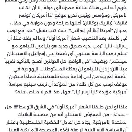
يفهم أنه ليس هناك علاقة مميزة لأي دولة. إلا أن الكاتب
الأمريكي ومؤسس ورئيس تحرير موقع “ذا أمريكان كونسر
فاتيف” (باتريك بوكانان) أعلنها صراحة ودون مواربة في مقال
بعنوان “أمريكا أولاً أم إسرائيل؟” حيث كتب يقول: “لقد رفع ترمب
في كلمته بعد التنصيب شعار “أمريكا أولا”، وما لم يقله علنا، أن
إسرائيل ثانيا. ترمب لديه صديق جديد هو بنيامين نتنياهو. مع
تسلم ترمب الرئاسة سينتهي أي ضغط على إسرائيل والاستيطان
سيستمر”. ويضيف: “في الواقع، حل الدولتين أصبح بالتأكيد تقريباً
ميتاً الآن؛ إذ إن نتنياهو لن يفكك المستوطنات اليهودية في
الضفة الغربية من أجل إقامة دولة فلسطينية، فماذا سيكون
موقف ترمب من كل ذلك؟ من المؤكد أن ترمب سيتبع سياسة
أمريكية مؤيدة كلياً لإسرائيل”. فهل هذا قدر لا مناص منه؟
ماذا لو نحن طبقنا الشعار “أمريكا أولا” في الشرق الأوسط؟!!! هل
– عندئذ – من المفترض الاستنتاج أنه من مصلحة الولايات
المتحدة الأمريكية إيجاد حل “عادل” للقضية الفلسطينية باعتبار
أن السياسة الإسرائيلية الراهنة تؤذي المصلحة الأمريكية العليا