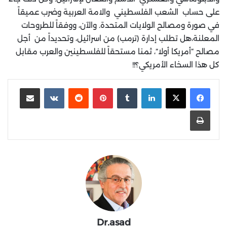
على حساب الشعب الفلسطيني والامة العربية وضرب عميقاً
في صورة ومصالح الولايات المتحدة. والآن، ووفقاً للطروحات
المعلنة،هل تطلب إدارة (ترمب) من اسرائيل، وتحديداً من أجل
مصالح “أمريكا أولا”، ثمنا مستحقاً للفلسطينين والعرب مقابل
كل هذا السخاء الأمريكي؟!!
لينكدإن
‏Tumblr
بينتيريست
‏Reddit
‏VKontakte
مشاركة عبر البريد
طباعة
Dr.asad