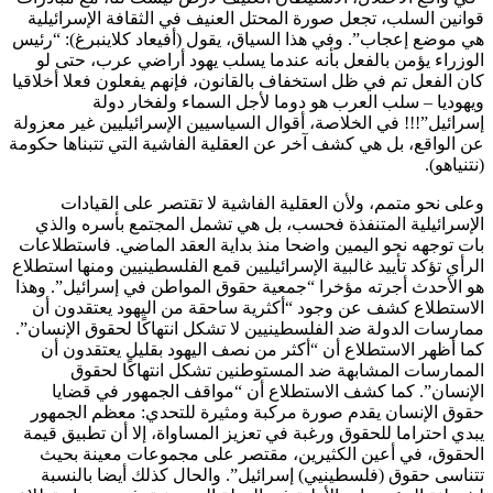
قوانين السلب، تجعل صورة المحتل العنيف في الثقافة الإسرائيلية
هي موضع إعجاب”. وفي هذا السياق، يقول (أفيعاد كلاينبرغ): “رئيس
الوزراء يؤمن بالفعل بأنه عندما يسلب يهود أراضي عرب، حتى لو
كان الفعل تم في ظل استخفاف بالقانون، فإنهم يفعلون فعلا أخلاقيا
ويهوديا – سلب العرب هو دوما لأجل السماء ولفخار دولة
إسرائيل”!!! في الخلاصة، أقوال السياسيين الإسرائيليين غير معزولة
عن الواقع، بل هي كشف آخر عن العقلية الفاشية التي تتبناها حكومة
(نتنياهو).
وعلى نحو متمم، ولأن العقلية الفاشية لا تقتصر على القيادات
الإسرائيلية المتنفذة فحسب، بل هي تشمل المجتمع بأسره والذي
بات توجهه نحو اليمين واضحا منذ بداية العقد الماضي. فاستطلاعات
الرأي تؤكد تأييد غالبية الإسرائيليين قمع الفلسطينيين ومنها استطلاع
هو الأحدث أجرته مؤخرا “جمعية حقوق المواطن في إسرائيل”. وهذا
الاستطلاع كشف عن وجود “أكثرية ساحقة من اليهود يعتقدون أن
ممارسات الدولة ضد الفلسطينيين لا تشكل انتهاكًا لحقوق الإنسان”.
كما أظهر الاستطلاع أن “أكثر من نصف اليهود بقليل يعتقدون أن
الممارسات المشابهة ضد المستوطنين تشكل انتهاكًا لحقوق
الإنسان”. كما كشف الاستطلاع أن “مواقف الجمهور في قضايا
حقوق الإنسان يقدم صورة مركبة ومثيرة للتحدي: معظم الجمهور
يبدي احتراما للحقوق ورغبة في تعزيز المساواة، إلا أن تطبيق قيمة
الحقوق، في أعين الكثيرين، مقتصر على مجموعات معينة بحيث
تتناسى حقوق (فلسطينيي) إسرائيل”. والحال كذلك أيضا بالنسبة