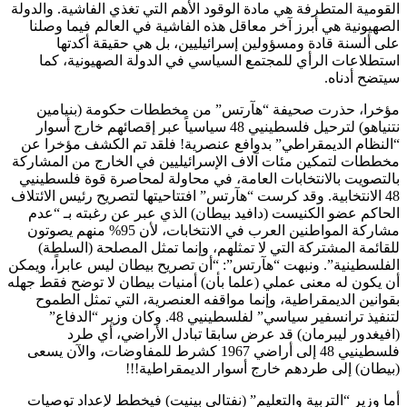
القومية المتطرفة هي مادة الوقود الأهم التي تغذي الفاشية. والدولة
الصهيونية هي أبرز آخر معاقل هذه الفاشية في العالم فيما وصلنا
على ألسنة قادة ومسؤولين إسرائيليين، بل هي حقيقة أكدتها
استطلاعات الرأي للمجتمع السياسي في الدولة الصهيونية، كما
سيتضح أدناه.
مؤخرا، حذرت صحيفة “هآرتس” من مخططات حكومة (بنيامين
نتنياهو) لترحيل فلسطينيي 48 سياسياً عبر إقصائهم خارج أسوار
“النظام الديمقراطي” بدوافع عنصرية! فلقد تم الكشف مؤخرا عن
مخططات لتمكين مئات آلاف الإسرائيليين في الخارج من المشاركة
بالتصويت بالانتخابات العامة، في محاولة لمحاصرة قوة فلسطينيي
48 الانتخابية. وقد كرست “هآرتس” افتتاحيتها لتصريح رئيس الائتلاف
الحاكم عضو الكنيست (دافيد بيطان) الذي عبر عن رغبته بـ “عدم
مشاركة المواطنين العرب في الانتخابات، لأن 95% منهم يصوتون
للقائمة المشتركة التي لا تمثلهم، وإنما تمثل المصلحة (السلطة)
الفلسطينية”. ونبهت “هآرتس”: “أن تصريح بيطان ليس عابراً، ويمكن
أن يكون له معنى عملي (علما بأن) أمنيات بيطان لا توضح فقط جهله
بقوانين الديمقراطية، وإنما مواقفه العنصرية، التي تمثل الطموح
لتنفيذ ترانسفير سياسي” لفلسطينيي 48. وكان وزير “الدفاع”
(افيغدور ليبرمان) قد عرض سابقا تبادل الأراضي، أي طرد
فلسطينيي 48 إلى أراضي 1967 كشرط للمفاوضات، والآن يسعى
(بيطان) إلى طردهم خارج أسوار الديمقراطية!!!
أما وزير “التربية والتعليم” (نفتالي بينيت) فيخطط لإعداد توصيات