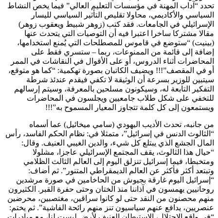
تحدد “آداب المهنة في مؤسسات التعليم العالي” فيما يخص النشاط
السياسي والأكاديمي، محاولا تقليص التأثير السياسي لليسار
الإسرائيلي في الجامعات. فقد كتب (زوهر شبيط ويعقوب زوهر)
مقالا مشتركا ساخرا اعتبرا فيه أن التوصيات التي يتحدث عنها
(بينيت) “ستوضع في قاموس للمصطلحات التي يُمنع استخدامها،
إضافة إلى قائمة من الممنوعات، ربما – ستسري فقط على
المحاضرات أثناء الدروس، أو على الأقوال في النقاشات في الممر
أو في المقصف”!!! ويضيف الكاتبان بصورة تهكمية: “كما هو متوقع،
سيتبين للوزير بسرعة أن الوثيقة لا تكفي فيقدم عندئذ شرطة
التفكير التابعة له، وسيكونون مسلحين بالمعرفة، وسيتم إرسالهم
للتخفي على شكل طلاب جامعيين ويجلسون في المحاضرات
ويستمعون إلى كل كلمة تتجاوز المعيار المسموح به”!!!
من جانبه، تحدث الأديب اليهودي (سامي ميخائيل) عما أسماه
“الثالوث الدنس في إسرائيل”، متمثلا في: نظام الحكم الفاسد، رأس
المال الجشع الذي يبتلع كل شيء، والدين الغيبي العنيف. وقال:
“حيال هذا الثالوث، يقف المجتمع الإسرائيلي عاجزا، مشلولا
ومتخبطا، فيما إسرائيل تنزلق اليوم إلى العالم الثالث الظلامي
وتبتعد أكثر فأكثر عن العالم الديمقراطي المتنور”. ثم أضاف:
“إسرائيل اليوم غارقة بجيوش من الحاخامين في صورة مرشدين
روحانيين يهمسون في آذاننا منذ الختان وحتى حفرة القبر. الكثيرون
منهم محصنون من النقد حتى لو كانوا سراقين، مغتصبين، محرضين
عنصريين، يدافع عنهم سياسيون تنز منهم رائحة الفاشية”. ثم يختم:
“في واقع الاحتلال، الاستيطان العنيف لأرض ليست لنا، مع مبادرات