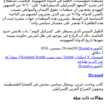
لشيطنة المؤسسات الأهلية في الدولة الصهيونية. فبحسب استطلاع
آخر نشره “المعهد الإسرائيلي للديمقراطية” فإن: “71% من الجمهور
اليهودي يعتقدون أن منظمات حقوق الإنسان والمواطن تتسبب
بالضرر للدولة، و76% من بين الذين يعتبرون أنفسهم من الناحية
السياسية في الوسط، يعتبرون هذه المنظمات جهات مضرة حيث أن
هذه الظاهرة لا تقتصر على معسكر سياسي واحد”.
التغّول اليميني الذي يسيطر على “إسرائيل اليوم”، بات يلامس حدود
الفاشية، ذلك أن الرادع غير موجود في ظل أشرس حكومة يمينية
شهدها تاريخ الدولة الصهيونية.
30 ديسمبر، 2016
Dr.asad
3 دقائق
فيسبوك
X
لينكدإن
بينتيريست
مشاركة
عبر البريد
طباعة
Dr.asad
كاتب وباحث عربي، ومحلل سياسي مختص في القضايا الفلسطينية
وشؤون الصراع العربي الإسرائيلي
مقالات ذات صلة