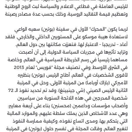
للرئيس العاملة في قطاعي الاعلام والسياسة لبث الروح الوطنية
وتعظيم قيمة التقاليد الروسية، وذلك بحسب عدة مصادر رصينة
لربما يكون “المحرك” الأول في سفينة (بوتين) سعيه الواعي
لاستعادة هيبة موسكو على المستويين الداخلي والخارجي. فلقد
أعاد – تدريجيا – الاعتبار لها، فتعززت مكانتها بين دول العالم،
وتزايد تأثيرها في مجريات السياسة الدولية، إلى أن أصبحت
مساهما رئيسيا في رسم الخريطة السياسية في العالم، وخاصة
في الشرق الأوسط. وفي تصنيف مجلة “فوربس” لعام 2013
لأقوى الشخصيات في العالم، أطاح الرئيس (بوتين) بنظيره
الأميركي (باراك أوباما) من المرتبة الأولى، وحل في المرتبة
الثانية الرئيس الصيني (شي جينبينغ). وقد تم تحديد نفوذ الـ 72
شخصية المدرجين في هذه اللائحة السنوية من سياسيين
وأصحاب مؤسسات وداعمين (محسنين) بناء على أربعة معايير:
وهي عدد الأشخاص الذين يملك سلطة عليهم، والموارد المالية
التي يتحكم بها، ومدى اتساع نفوذه، وكيفية ممارسة النفوذ
لتغيير العالم. وقالت المجلة في تفسير حلول (بوتين) في المرتبة