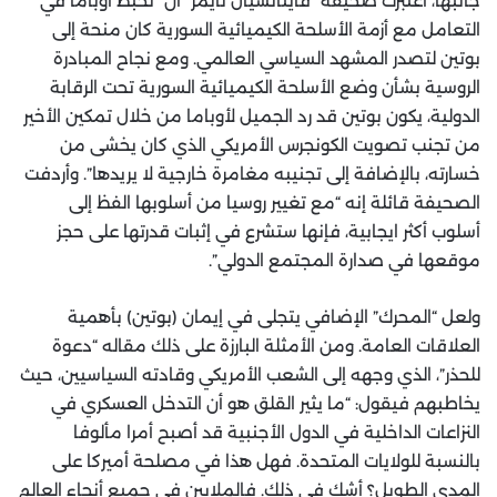
جانبها، اعتبرت صحيفة “فاينانشيال تايمز” أن “تخبط أوباما في
التعامل مع أزمة الأسلحة الكيميائية السورية كان منحة إلى
بوتين لتصدر المشهد السياسي العالمي. ومع نجاح المبادرة
الروسية بشأن وضع الأسلحة الكيميائية السورية تحت الرقابة
الدولية، يكون بوتين قد رد الجميل لأوباما من خلال تمكين الأخير
من تجنب تصويت الكونجرس الأمريكي الذي كان يخشى من
خسارته، بالإضافة إلى تجنيبه مغامرة خارجية لا يريدها”. وأردفت
الصحيفة قائلة إنه “مع تغيير روسيا من أسلوبها الفظ إلى
أسلوب أكثر ايجابية، فإنها ستشرع في إثبات قدرتها على حجز
موقعها في صدارة المجتمع الدولي”.
ولعل “المحرك” الإضافي يتجلى في إيمان (بوتين) بأهمية
العلاقات العامة. ومن الأمثلة البارزة على ذلك مقاله “دعوة
للحذر”، الذي وجهه إلى الشعب الأمريكي وقادته السياسيين، حيث
يخاطبهم فيقول: “ما يثير القلق هو أن التدخل العسكري في
النزاعات الداخلية في الدول الأجنبية قد أصبح أمرا مألوفا
بالنسبة للولايات المتحدة. فهل هذا في مصلحة أميركا على
المدى الطويل؟ أشك في ذلك. فالملايين في جميع أنحاء العالم