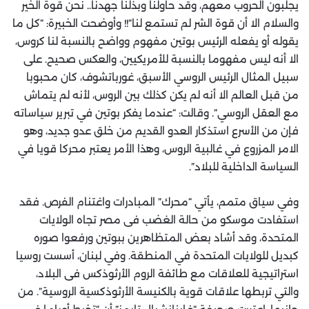
يجلبون الحروب معهم، وقد حاولنا وبذلنا جهدنا.. نحن قوة الخير
والسلام الا أن قوة الشر لم تستمع لنا”!! وأوضحت الخبيرة: “كل ما
يقوله أو يفعله الرئيس بوتين مفهوم وواضح بالنسبة لنا كروس،
الا أنه ليس مفهوما بالنسبة للأمريكيين، والعكس صحيح. على
سبيل المثال الرئيس الروسي الأسبق، غورباتشوف، كان محبوبا
من قبل العالم الا أنه لم يكن كذلك بين الروس، لأنه لم يتماش
مع العقل الروسي”. وقالت: “عندما يفكر بوتين في تبرير سياساته
فإن من الأسرع استذكار العدو القديم من خلق عدو جديد، وهو
الامر المزروع في غالبية الروس، وهذا الأمر يعتبر محركا قويا في
السياسة الداخلية للبلاد”.
وفي سياق متمم، يأتي “محرك” المبادرات واغتنام الفرص. فقد
استفادت موسكو من حالة الغضب فى مصر تجاه الولايات
المتحدة، وقد أشاد بعض المتظاهرين ببوتين ورفعوا صوره
كبديل للولايات المتحدة في المنطقة. وفي لبنان، أسست روسيا
استراتيجية للعلاقات مع طائفة الروم الأرثوذكس فى البلاد،
والتي تربطها علاقات قوية بالكنيسة الأرثوذكسية الروسية”. من