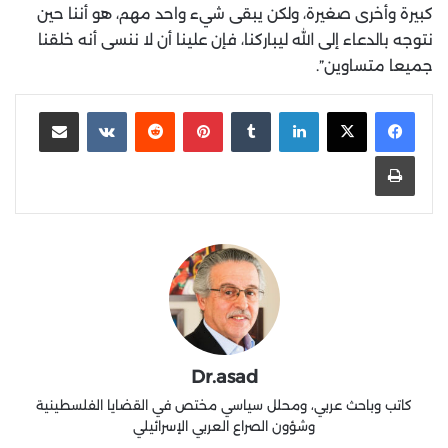
كبيرة وأخرى صغيرة، ولكن يبقى شيء واحد مهم، هو أننا حين
نتوجه بالدعاء إلى الله ليباركنا، فإن علينا أن لا ننسى أنه خلقنا
جميعا متساوين”.
لينكدإن
‏Tumblr
بينتيريست
‏Reddit
‏VKontakte
مشاركة عبر البريد
طباعة
Dr.asad
كاتب وباحث عربي، ومحلل سياسي مختص في القضايا الفلسطينية
وشؤون الصراع العربي الإسرائيلي