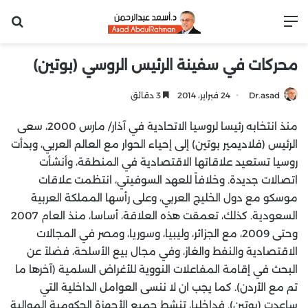
القائمة
بح
محركات في سفينة الرئيس الروسي (بوتين)
Dr.asad
24 فبراير، 2014
3 دقائق
منذ انتخابه رئيسا لروسيا الاتحادية في آذار/ مارس 2000، سعى
الرئيس (فلاديمير بوتين) إلى إحياء الحوار مع العالم العربي، وبدأت
روسيا تستعيد علاقاتها الاقتصادية في المنطقة، وأنشأت
اتصالات جديدة. وخلافاً للعهد السوفيتي، انتظمت علاقات
موسكو مع دول الخليج العربي، وعلى رأسها المملكة العربية
السعودية. كذلك، تعمقت هذه العلاقة، أساسا، منذ العام 2007
وحتى 2009، مع الجزائر، وليبيا، وسوريا، ومصر في المجالات
الاقتصادية والنفط والغاز، وفي مجال بيع الأسلحة، فضلاً عن
البحث في إقامة المفاعلات النووية للأغراض السلمية (آخرها ما
تم مع الأردن). كما يجب ان لا ننسى العوامل الداخلية التي
ساعدت (بوتين). فداخليا، تنشط جميع الأجهزة الحكومية الموالية