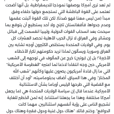
لم تعد ترى أميركا بوصفها نموذجا للديمقراطية، بل أنها أضحت
تعتمد على القوة الباطشة التي تستجمع حولها حلفاء وفق
مبدأ (من ليس معنا فهو ضدنا). لكن تلك القوة أثبتت عقمها
وعدم جدواها، فأفغانستان تترنح، ولا أحد يستطيع أن يتوقع بما
سيحدث بعد انسحاب القوات الدولية. وليبيا انقسمت إلى قبائل
وعشائر. وفي العراق لا تزال الحرب الأهلية تحصد العشرات كل
يوم. وفي الولايات المتحدة يستخلص الكثيرون أوجه تشابه بين
العراق وسوريا، ويسألون لماذا تريد حكومتهم تكرار الأخطاء
الأخيرة”! بل إن (بوتين) خرج عن المألوف في توجهه إلى الشعب
الأمريكي حين وجه انتقادا لاذعا لما اعتبره “الغطرسة الأمريكية”
التي ما زال قادة أمريكيون يصرون عليها وكأنهم “شعب الله
المختار”. وفي هذا السياق، أضاف بدبلوماسيته: “أود أن أختلف
مع القضية التي طرحها الرئيس أوباما بشأن الاستثنائية
الأميركية، عندما قال إن سياسة الولايات المتحدة هي (ما يجعل
أميركا مختلفة. وهذا ما يجعلنا استثناء). إنه لمن الخطير للغاية
تشجيع الناس على رؤية أنفسهم استثنائيين، مهما كانت
الدوافع”. وختم قائلا: “هناك دول غنية ودول فقيرة وهناك دول