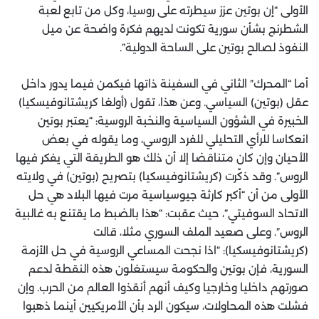
الأولى “إن بوتين عزز سيطرته على روسيا، وكل من تابع لعبة
الشطرنج بشأن سورية تكونت لديهم فكرة واضحة عن ميل
النفوذ لصالح بوتين على الساحة الدولية”.
أما “المحرك” الثاني في السفينة ذاتها فيكمن فيما يدور داخل
عقل (بوتين) السياسي. وعن هذا، تقول (أولغا كريشتانوفيسكيا)
الخبيرة في الشؤون السياسية والنخبة الروسية: “يعتبر بوتين
انعكاسا للرأي التحليلي للفرد الروسي، وما يقوله في بعض
الأحيان وإن كان متناقضا إلا أن ذلك هو الطريقة التي يفكر فيها
الروس”. وقد ذكّرت (كريشتانوفيسكيا) بتصريح (بوتين) في ولايته
الأولى من أن “أكبر كارثة جيوسياسية مرت فيها البلاد هي حل
الاتحاد السوفيتي”، حيث عقبت: “هذا بالضبط ما يقتنع به غالبية
الروس”. وعلى صعيد الملف السوري مثلا، قالت
(كريشتانوفيسكيا): “اذا نجحت المساعي الروسية في حل الأزمة
السورية، فإن بوتين والحكومة سيستغلون هذه النقطة لدعم
صورتهم داخليا وخارجيا وكيف أنهم أنقذوا العالم من الحرب. وإن
فشلت هذه المحاولات، سيكون الرد بأن الأمريكيين أينما ذهبوا