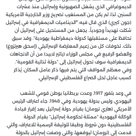
الديموغرافي الذي يشغل الصهيونية وإسرائيل منذ عشرات
السنين. لذا، لم يكن من المستغرب تصريح وزير الخارجية الأمريكية
(جون كيري) الذي قال فيه:
“
الديناميات الديمغرافية في إسرائيل
شكلت تهديداً وجودياً.. يجعل من المستحيل على إسرائيل أن
تحافظ على مستقبلها كدولة ديمقراطية يهودية”.
وقد سبق
ذلك، تخوفات كل من زعيم المعارضة الإسرائيلي (إسحق هيرتزوغ)
والعضو الرفيع في مجلس الوزراء (يائير لابيد) من أن الاتجاهات
الديمغرافية سوف تحول إسرائيل إلى “دولة ثنائية القومية”.
وفي معظم المواقف التي يتم فيها ذكر عامل السكان، يُذكر
كسبب عاجل لحل الصراع الفلسطيني الإسرائيلي.
في وعد بلفور 1917، وعدت بريطانيا بوطن قومي للشعب
اليهودي، وليس بدولة يهودية. وفي 1948، جاء اعتراف الرئيس
الأمريكي (هاري ترومان) بقيام دولة إسرائيل بعد إقرار قيادة
الوكالة اليهودية “ممثلة لحكومة إسرائيل” بقيام الدولة
الفلسطينية دون شروط. وطبقا للوثيقة الرسمية للاعتراف، والتي
قدمت إلى (ترومان) ليوقعها، والتي وصفت إسرائيل بالدولة