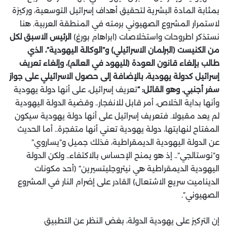
بمثابة المادة البشرية لتحقيق أهداف إسرائيل التوسعية، وركيزة
لاستمرار المشروع الصهيوني برمته في المنطقة العربية. هنا
نستذكر اطروحات واستخلاصات (ابراهام بورغ)
الرئيس الاسبق لكل
من الكنيست (البرلمان الاسرائيلي) و”الوكالة اليهودية”، الذي
طالب بإلغاء قانون العودة (لليهود في العالم)، وإلغاء تعريف
إسرائيل كدولة يهودية، بالإضافة إلى حصول الاسرائيلي على جواز
سفر أجنبي. وهو القائل: “
تعريف إسرائيل، على أنها دولة يهودية
وأنها بداية الخلاص، أمر قابل للانفجار.. وقضية الدولة اليهودية
لم يعد مقبولا. فتعريف إسرائيل على أنها دولة يهودية سيكون
المفتاح لنهايتها، دولة يهودية تعني أنها متفجرة.. أما الحديث
عن الدولة اليهودية الديمقراطية، فذلك جميل و”يساروي”
و”نوستالجي”.. إذ هو يمنح الإحساس بالاكتفاء.. ولكن الدولة
اليهودية الديمقراطية هي نيتروجليتسيرين” (أحد مكونات
الديناميت سريع الاشتعال) القادر على إضرام النار في المشروع
الصهيوني”.
إن التركيز على يهودية الدولة، بغض النظر عن التطبيق