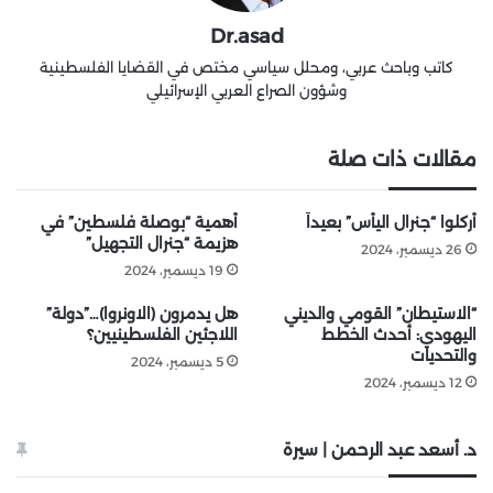
Dr.asad
كاتب وباحث عربي، ومحلل سياسي مختص في القضايا الفلسطينية
وشؤون الصراع العربي الإسرائيلي
مقالات ذات صلة
أُركلوا “جنرال اليأس” بعيداً
أهمية “بوصلة فلسطين” في
هزيمة “جنرال التجهيل”
26 ديسمبر، 2024
19 ديسمبر، 2024
“الاستيطان” القومي والديني
هل يدمرون (الاونروا)…”دولة”
اليهودي: أحدث الخطط
اللاجئين الفلسطينيين؟
والتحديات
5 ديسمبر، 2024
12 ديسمبر، 2024
د. أسعد عبد الرحمن | سيرة