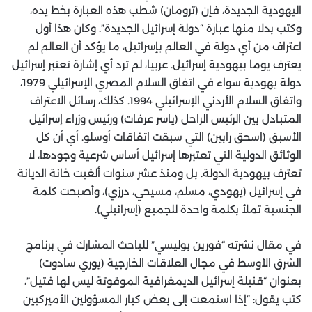
اليهودية الجديدة، فإن (ترومان) شطب هذه العبارة بخط يده،
وكتب بدلا منها عبارة “دولة إسرائيل الجديدة”. وكان هذا أول
اعتراف من أي دولة في العالم بإسرائيل، ما يؤكد أن العالم لم
يعترف يوما بيهودية إسرائيل. عربيا، لم ترد أي إشارة تعتبر إسرائيل
دولة يهودية سواء في اتفاق السلام المصري الإسرائيلي 1979،
واتفاق السلام الأردني الإسرائيلي 1994. كذلك، رسائل الاعتراف
المتبادل بين الرئيس الراحل (ياسر عرفات) ورئيس وزراء إسرائيل
الأسبق (اسحق رابين) التي سبقت اتفاقات أوسلو. أي أن كل
الوثائق الدولية التي تعتبرها إسرائيل أساس شرعية وجودها، لا
تعترف بيهودية الدولة. بل ومنذ عشر سنوات ألغيت خانة الديانة
في إسرائيل (يهودي، مسلم، مسيحي، درزي)، وأصبحت كلمة
الجنسية تملأ بكلمة واحدة للجميع (إسرائيلي).
في مقال نشرته “فورين بوليسي” للباحث المشارك في برنامج
الشرق الأوسط في مجال العلاقات الخارجية (يوري سادوت)
بعنوان “قنبلة إسرائيل الديمغرافية الموقوتة ليس لها فتيل”،
كتب يقول: “إذا استمعت إلى بعض كبار المسؤولين الأميركيين