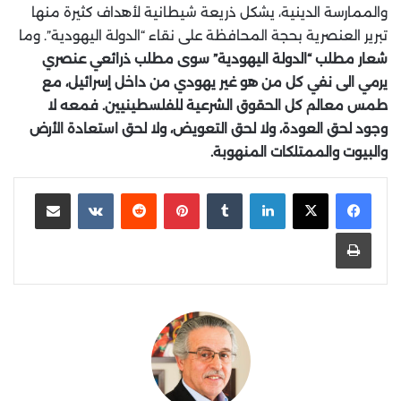
والممارسة الدينية، يشكل ذريعة شيطانية لأهداف كثيرة منها
تبرير العنصرية بحجة المحافظة على نقاء “الدولة اليهودية”. وما
شعار مطلب “الدولة اليهودية” سوى مطلب ذرائعي عنصري
يرمي الى نفي كل من هو غير يهودي من داخل إسرائيل، مع
طمس معالم كل الحقوق الشرعية للفلسطينيين. فمعه لا
وجود لحق العودة، ولا لحق التعويض، ولا لحق استعادة الأرض
والبيوت والممتلكات المنهوبة.
لينكدإن
‏Tumblr
بينتيريست
‏Reddit
‏VKontakte
مشاركة عبر البريد
طباعة