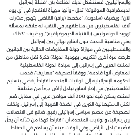
والإسرائيليين، فستتشكل لديك القناعة بأن “قنبلة إسرائيل
الديمغرافية الموقوتة” تدق – وأنها مهيأة للانفجار في أي يوم
الآن”. ويضيف (سادوت): “مخطط (برافر) القاضي بتهجير عشرات
آلاف الفلسطينيين من مناطقهم في النقب، له علاقة بمسألة
تهويد الدولة وليس (بالقنبلة الديموغرافية)”. ويضيف: “كذلك،
وفي مناسبة الحديث حول اتفاق نهائي بين إسرائيل
والفلسطينيين في موازاة جولة المفاوضات الحالية بين الجانبين،
طرحت مرة أخرى (لتكريس يهودية الدولة) فكرة نقل مناطق من
المثلث العربي في إسرائيل إلى سيادة الدولة الفلسطينية
المفترض أنها قادمة”. ووفقاً لصحيفة “معاريف”، قدمت
الحكومة الإسرائيلية إلى الولايات المتحدة اقتراحاً يقضي بتسليم
الفلسطينيين في إطار اتفاق تبادل أراض جزءاً من منطقة
المثلث يسكن فيه نحو 300 ألف مواطن عربي في مقابل ضم
الكتل الاستيطانية الكبرى في الضفة الغربية إلى إسرائيل. ونقلت
الصحيفة عن مصدر سياسي إسرائيلي رفيع، ضالع في الاتصالات
بين إسرائيل والولايات المتحدة، أن “اقتراحاً كهذا من شأنه أن يحلّ
قضية تبادل الأراضي وفي الوقت عينه أن يساهم في الحفاظ