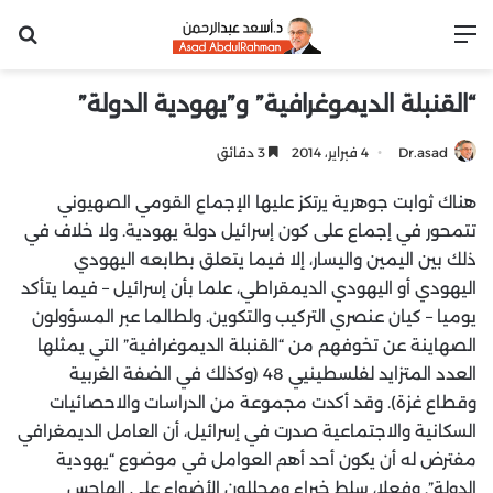
القائمة
بح
“القنبلة الديموغرافية” و”يهودية الدولة”
Dr.asad
4 فبراير، 2014
3 دقائق
هناك ثوابت جوهرية يرتكز عليها الإجماع القومي الصهيوني
تتمحور في إجماع على كون إسرائيل دولة يهودية. ولا خلاف في
ذلك بين اليمين واليسار، إلا فيما يتعلق بطابعه اليهودي
اليهودي أو اليهودي الديمقراطي، علما بأن إسرائيل – فيما يتأكد
يوميا – كيان عنصري التركيب والتكوين. ولطالما عبر المسؤولون
الصهاينة عن تخوفهم من “القنبلة الديموغرافية” التي يمثلها
العدد المتزايد لفلسطينيي 48 (وكذلك في الضفة الغربية
وقطاع غزة). وقد أكدت مجموعة من الدراسات والاحصائيات
السكانية والاجتماعية صدرت في إسرائيل، أن العامل الديمغرافي
مفترض له أن يكون أحد أهم العوامل في موضوع “يهودية
الدولة”. وفعلا، سلط خبراء ومحللون الأضواء على الهاجس