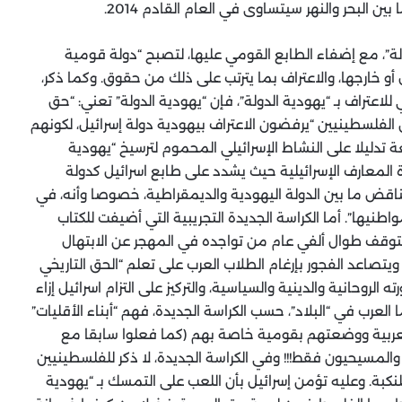
لة”، مع إضفاء الطابع القومي عليها، لتصبح “دولة قومية
و خارجها، والاعتراف بما يترتب على ذلك من حقوق. وكما ذكر،
عتراف بـ “يهودية الدولة”، فإن “يهودية الدولة” تعني: “حق
ن الفلسطينيين “يرفضون الاعتراف بيهودية دولة إسرائيل، لكونهم
غة تدليلا على النشاط الإسرائيلي المحموم لترسيخ “يهودية
ارة المعارف الإسرائيلية حيث يشدد على طابع اسرائيل كدولة
اقض ما بين الدولة اليهودية والديمقراطية، خصوصا وأنه، في
طنيها”. أما الكراسة الجديدة التجريبية التي أضيفت للكتاب
يتوقف طوال ألفي عام من تواجده في المهجر عن الابتهال
ويتصاعد الفجور بإرغام الطلاب العرب على تعلم “الحق التاريخي
لروحانية والدينية والسياسية، والتركيز على التزام اسرائيل إزاء
 العرب في “البلاد”، حسب الكراسة الجديدة، فهم “أبناء الأقليات”
العربية ووضعتهم بقومية خاصة بهم (كما فعلوا سابقا مع
والمسيحيون فقط!!! وفي الكراسة الجديدة، لا ذكر للفلسطينيين
أ التاريخ بعد 1948 دون الإشارة للنكبة. وعليه تؤمن إسرائيل بأن اللعب على التمسك بـ “يهودية