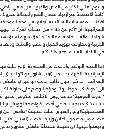
كافة الأصعدة مع ازدياد معدل الفقر والبطالة مقرونا ب
أقفلت المؤسسات الإسرائيلية أبوابها في وجه الموظفين ا
الإسرائيلية) أن “أكثر من 83% من أ
شهادات وألقاب جامعية عالية”. ويتفق مع ما سبق سيا
العربية ومحاولات تهويد الجليل والنقب والمثلث ومصا
في البلدات العربية.. وغير ذلك كثير.
أما التعبير الأوضح والأحدث عن العنصرية الإسرائيلية ف
الإسرائيلية الأخيرة، بدءا من (أرئيل شارون) وانتهاء بـ (بن
الإسرائيلي الداخلي حول طابع الدولة (توافق أو تناقض 
الى “دولة لكل موطنيها”. ومؤخرا، وضع على طاولة الكني
“الدولة القومية” قدمه رئيس الائتلاف الحكومي عضو ال
(ايلات شكيد) بحيث يعطي أفضلية واضحة لهوية إسرائيل 
المستقبلية!! وفي السياق، نقلت صحيفة “هارتس”، عن أوس
غضبه من مضمون اعلان وزيرة القضاء (تسيبي لفني) اق
وديمقراطيتها، أي صيغة معتدلة تناهض مشروع قانون ت