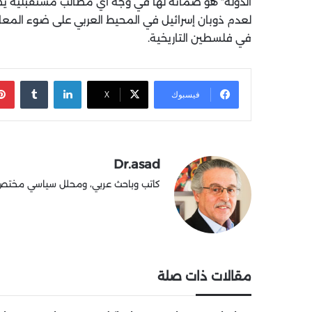
الدولة” هو ضمانة لها في وجه أي مطالب مستقبلية ي
لعدم ذوبان إسرائيل في المحيط العربي على ضوء المعاد
في فلسطين التاريخية.
لينكدإن
‏Tumblr
فيسبوك
X
Dr.asad
كاتب وباحث عربي، ومحلل سياسي مختص في
مقالات ذات صلة