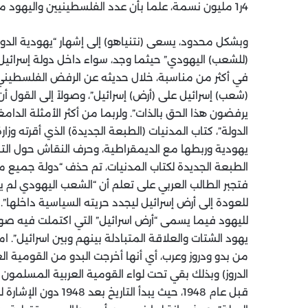
4ر1 مليون نسمة، علما بأن عدد الفلسطينيين واليهود ما بين البحر والنهر سيتساوى في العام القادم 2014.
وبشكل محدود، يسعى (نتنياهو) إلى إشهار “يهودية الدو
(للشعب) اليهودي” حيثما وجد، سواء داخل دولة إسرائيل أ
في أكثر من مناسبة، خلال حديثه عن الرفض الفلسطيني للا
(شعب) إسرائيل على (أرض) إسرائيل”، وصولاً إلى القول أ
يرفضون هذا الحق بالذات”. ولربما من أكثر الأمثلة الدام
الدولة”، كتاب المدنيات (الطبعة الجديدة) الذي أقرته وز
يهودية وربطها مع الديمقراطية، وحرف النقاش حول التن
الطبعة الجديدة لكتاب المدنيات، تم حذف “دولة جميع موا
فتجبر الطالب العربي على تعلم أن “الشعب اليهودي لم 
للعودة إلى أرض إسرائيل ليجدد حريته السياسية داخلها”. 
لليهود فيما يسمى “أرض اسرائيل” التي اكتملت فيه صورته ا
يهود الشتات والعلاقة المتبادلة بينهم وبين اسرائيل”. اما
من بدو ودروز وعرب، أي أنها أخرجت البدو من القومية 
الدروز) وبذلك بقي تحت لواء القومية العربية المسلمون 
قبل عام 1948، حيث يبد