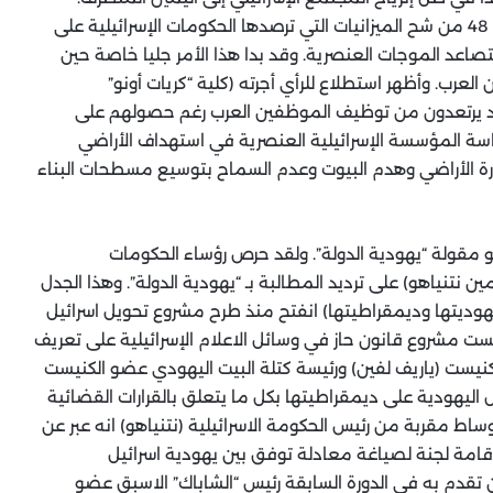
واليوم تعاني الكثير من المدن والقرى العربية في أراضي 48 من شح الميزانيات التي ترصدها الحكومات الإسرائيلية على
تصاعد الموجات العنصرية. وقد بدا هذا الأمر جليا خاصة حين
لعرب. وأظهر استطلاع للرأي أجرته (كلية “كريات أونو”
صحاب الشركات اليهود يرتعدون من توظيف الموظفين العرب رغم حصولهم على
سة المؤسسة الإسرائيلية العنصرية في استهداف الأراضي
درة الأراضي وهدم البيوت وعدم السماح بتوسيع مسطحات البناء
هو مقولة “يهودية الدولة”. ولقد حرص رؤساء الحكومات
يامين نتنياهو) على ترديد المطالبة بـ “يهودية الدولة”. وهذا الجدل
يهوديتها وديمقراطيتها) انفتح منذ طرح مشروع تحويل اسرائيل
ست مشروع قانون حاز في وسائل الاعلام الإسرائيلية على تعريف
كنيست (ياريف لفين) ورئيسة كتلة البيت اليهودي عضو الكنيست
اليهودية على ديمقراطيتها بكل ما يتعلق بالقرارات القضائية
اط مقربة من رئيس الحكومة الاسرائيلية (نتنياهو) انه عبر عن
امة لجنة لصياغة معادلة توفق بين يهودية اسرائيل
قدم به في الدورة السابقة رئيس “الشاباك” الاسبق عضو