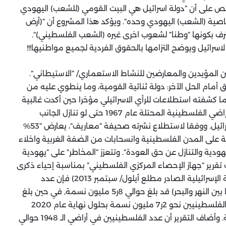
نص على أن “دولة اسرائيل هي البيت القومي (للشعب) اليهودي
صية (الشعب) اليهودي وحده”. ويؤكد هذا المشروع أن “(أرض
ترف بكونها “وطنا” لشعوب اخرى غيره (الشعب الفلسطيني)”.
سرائيل ويوضح التزامها بالحقوق الفردية لجميع مواطنيها!!!
ن المؤيدين والمعارضين للنشاط الاستعماري/ “الاستيطاني”.
أمام الحل الآخر: دولة ثنائية القومية، وما ينطوي عليه من
ما كشفته استطلاعات للرأي الاسرائيلي مؤخرا حين أكدت غالبية
إسرائيلية معارضتها لاخلاء “المستوطنات” المنتشرة بالاراضي الفلسطينية المحتلة عام 1967 حتى لو تنازل الجانب
الفلسطيني عن حق العودة للاجئين واعترف بيهودية اسرائيل. ووفقا لاستطلاع نشرته صحيفة “معاريف”، يعارض “53%
نية على المدن الفلسطينية وانسحابات من الضفة الغربية واخلاء
ية والتنازل عن حق العودة”. وتتعزز “المخاطر” على “يهودية
ب تقرير “جهاز الإحصاء المركزي الفلسطيني” بمناسبة إحياء ذكرى
النكبة الـ “65” (معززا أساسا بتقرير دائرة الإحصاء المركزية الإسرائيلية الصادر مطلع أيلول/ سبتمبر 2013) فإن عدد
الفلسطينيين المقيمين حاليا في فلسطين التاريخية (ما بين النهر والبحر) قد بلغ حوالي 8ر5 مليون نسمة, في حين بلغ
عدد اليهود حوالي 6 مليون. ومن المتوقع ان يبلغ عدد الفلسطينيين نحو 2ر7 مليون نسمة بحلول نهاية عام 2020
والإسرائيليين نحو 9ر6 مليون، وفق معدلات النمو الحالية. وأضاف التقرير أن عدد الفلسطينيين في أراضي الـ 1948 حوالي