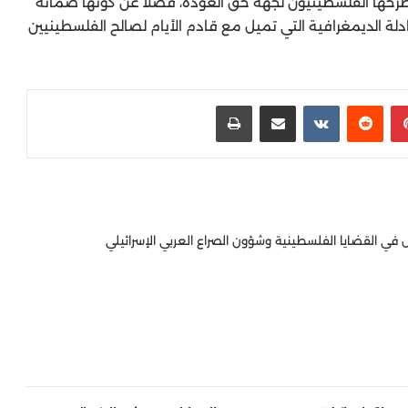
طرحها الفلسطينيون لجهة حق العودة، فضلا عن كونها ضمانة
لة الديمغرافية التي تميل مع قادم الأيام لصالح الفلسطينيين
بينتيريست
‏Reddit
‏VKontakte
مشاركة عبر البريد
طباعة
 القضايا الفلسطينية وشؤون الصراع العربي الإسرائيلي