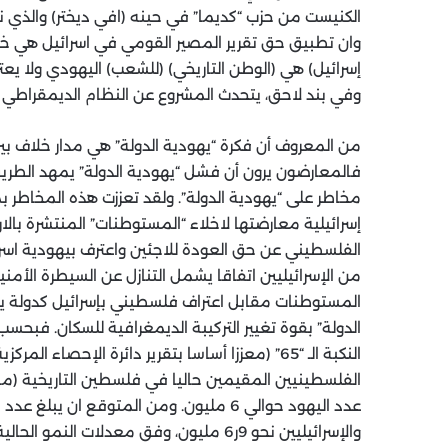
الكنيست من حزب “كديما” في حينه (افي ديختر) والذي 
وان تطبيق حق تقرير المصير القومي في اسرائيل هي خا
إسرائيل) هي (الوطن التاريخي) (للشعب) اليهودي ولا يع
وفي بند لاحق، يتحدث المشروع عن النظام الديمقراطي لا
من المعروف أن فكرة “يهودية الدولة” هي مدار خلاف بي
فالمعارضون يرون أن فشل “يهودية الدولة” يمهد الطريق 
مخاطر على “يهودية الدولة”. ولقد تعززت هذه المخاطر ب
من الإسرائيليين اتفاقا يشمل التنازل عن السيطرة الأم
المستوطنات مقابل اعتراف فلسطيني بإسرائيل كدولة يهود
الدولة” بقوة تغيير التركيبة الديمغرافية للسكان. فبحس