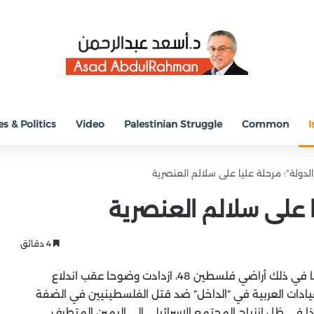
s & Politics
Video
Palestinian Struggle
Common
I
الدولة”: مرحلة عليا على سلالم العنصرية
ا على سلالم العنصرية
4 دقائق
معالم العنصرية الإسرائيلية في سائر أنحاء فلسطين، بما في ذلك أراضي فلسطين 48، ازدادت وضوحا عقب اندلاع
اقف التي أبدتها القيادات العربية في “الداخل” ضد قتل الفلسطينيين في الضفة
 في ظل إنزياح المجتمع الإسرائيلي إلى اليمين المتطرف.