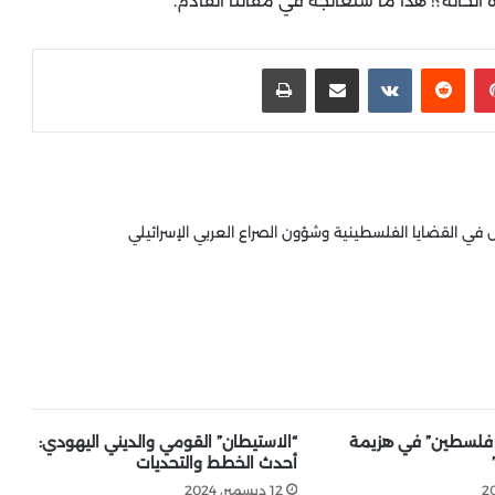
لحالة؟! هذا ما سنعالجه في مقالنا القادم.
بينتيريست
‏Reddit
‏VKontakte
مشاركة عبر البريد
طباعة
 القضايا الفلسطينية وشؤون الصراع العربي الإسرائيلي
 فلسطين” في هزيمة
“الاستيطان” القومي والديني اليهودي:
أحدث الخطط والتحديات
12 ديسمبر، 2024