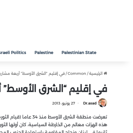
sraeli Politics
Palestine
Palestinian State
الرئيسية
/
Common
/
في إقليم “الشرق الأوسط” أربعة مشاريع
في إقليم “الشرق الأوسط” أر
Dr.asad
27 يونيو، 2013
تعرضت منطقة الشرق الأوس
هذه الهزات معالم من الخارطة السياسية، كان أولها الثو
ثانيها في لبنان ونجاح المقاومة باستعادة الجنوب المحت