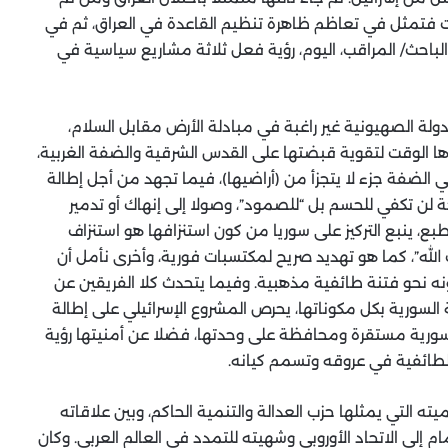
لهزات فتمثل في تعاظم ظاهرة تنظيم القاعدة في العراق، ثم في
باحث/ المراقب، اليوم، رؤية فعل ثلاثة مشاريع سياسية في
دولة الصهيونية غير راغبة في مبادلة الأرض مقابل السلام،
ا الوقت لتقوية قبضتها على القدس الشرقية والضفة الغربية،
لضفة جزء لا يتجزأ من (أراضيها)، فيما تجهد من أجل إطالة
ة لن تكفي للحسم بل “للصمود”، وصولا إلى إنهاك أو تدمير
طبع، ينبع التركيز على سوريا من كون استنزافها هو استنزاف
 الله”، كما هو تهديد صريح لمكتسبات فورية، وأخرى نأمل أن
ونه نحو فتنة طائفية مذهبية. وفيما يتحدث كلا الفريقين عن
 السورية بكل مكوناتها، يحرص المشروع الإسرائيلي على إطالة
ة سورية مستقرة ومحافظة على وحدتها، فضلا عن أمنيتها رؤية
لطائفية في عروقه وتسمم كيانه.
يته التي يمثلها حزب العدالة والتنمية الحاكم، وبين علاقاته
إلى الاتحاد الأوروبي وشهيته للتمدد في العالم العربي. وكان