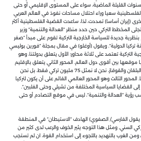
نوات القليلة الماضية، سواء على المستوى الإقليمي أو حتى
الفلسطينية سعيا وراء احتلال مساحات نفوذ في العالم العربي
(إيران أساسا) تمددت، لذا، ساعدت القضية الفلسطينية أكثر
تجلى المخطط التركي حين حدد منظر “العدالة والتنمية” وزير
رج بنظرية جديدة للسياسة الخارجية التركية تقوم على مبدأ “صفر
ة تركيا الدولية”. ويقول (أوغلو) في مقال بمجلة “فورين بوليسي
2: “رؤيتنا للسياسة الخارجية التركية تعتمد على ثلاثة محاور؛ الأول يتعلق بدولتنا، وهو
ا موقعها بين أقوى دول العالم. المحور الثاني يتعلق بالإقليم
من حولنا، ويقوم على التأثير القوي في الشرق الأوسط والبلقان والقوقاز، نحن لا نمثل 75 مليون تركي فقط، بل نحن
المحور الثالث وهو المحور العالمي القائم على أن يكون لتركيا
إلى القضايا السياسية المختلفة من تشيلي وحتى الفلبين”.
سب رؤية “العدالة والتنمية”، ليس في موقع التصادم أو حتى
عض يقول الفارسي/ الصفوي) الهادف “الاستيطان” في المنطقة
تركي السني. ومثل هذا التوجه يثير الخوف والرعب لدى كثير من
ل ومن الغرب بالتهديد باللجوء إلى استخدام القوة، ان لم تستجب