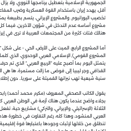
الجمهورية الإسلامية بتعطيل برنامجها النووي. ولا يزال 
أقل، يهدد إيران باستخدام القوة العسكرية وضرب المفا
تخصيب اليورانيوم. والمشروع الإيراني، يتسم بطبيعة يمك
مشروع أساسه عدم التدخل في شؤون الآخرين، فيما كل ا
هنالك فئات كثيرة من المجتمعات العربية لا ترى في إيران
أما المشروع الرابع، الميت على الأرض، الحي – على شكل 
المشروع القومي/ الإسلامي العربي الوحدوي، الذي كلما
يتمثل اليوم بما أصبح عليه “الربيع العربي” الذي تم حر
القذافي وجر ليبيا إلى فوضى ما زالت مستمرة، ها هي 
سنية شيعية تهب نيرانها القميئة على سوريا.. دون إطلاق
يقول الكاتب الصحفي المعروف (مكرم محمد أحمد) رابطا 
بجلاء واضح عندما يكون هناك أزمة في الوطن العربي كله”
الثلاثة (الإسرائيلي، والإيراني، والتركي) مشاريع حية، 
العربي المنشود، وهذا كله، رغم التفاوت في خطورة هذه 
تنطلق من خلالها لإثبات وجودها باعتبارها قوة إقليمية