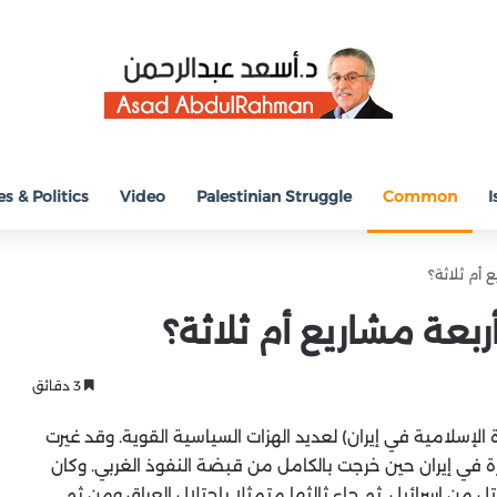
s & Politics
Video
Palestinian Struggle
Common
I
 أم ثلاثة؟
بعة مشاريع أم ثلاثة؟
3 دقائق
ط منذ 34 عاما (قيام الثورة الإسلامية في إيران) لعديد الهزات السياسية القوية. وقد غيرت
رة في إيران حين خرجت بالكامل من قبضة النفوذ الغربي. وكان
ل من إسرائيل. ثم جاء ثالثها متمثلا باحتلال العراق ومن ثم