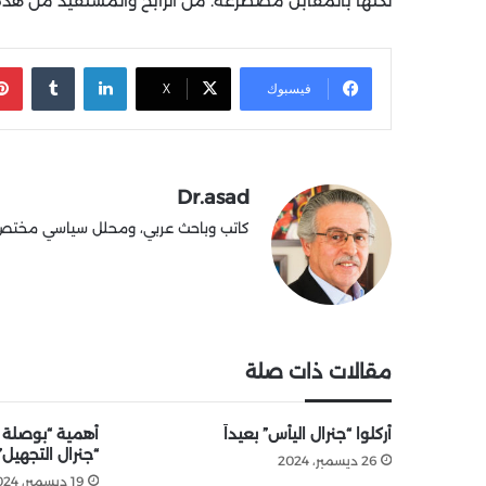
لكنها بالمقابل مصطرعة. من الرابح والمستفيد من هذه ا
لينكدإن
‏Tumblr
فيسبوك
X
Dr.asad
كاتب وباحث عربي، ومحلل سياسي مختص في
مقالات ذات صلة
أُركلوا “جنرال اليأس” بعيداً
أهمية “بوصلة
“جنرال التجهيل”
26 ديسمبر، 2024
19 ديسمبر، 2024