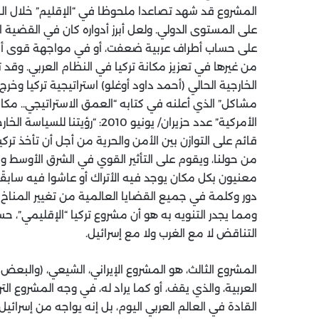
المشروع قد شهد تصاعدا ملحوظا في “الإقليم” خلال الس
على المستوى الدولي. ولعل أبرز أدواره كان في القضية 
على حساب أطراف عربية ضعفت، أو في مواجهة قوى أخرى 
من غيرها في تعزيز مكانة تركيا في النظام العربي. وقد 
الخارجية الحالي (أحمد داود أوغلو) استراتيجية تركيا وخ
مشاكل” الذي أعلنه في كتابه “العمق الاستراتيجي.. مكان
الأمركية” عدد حزيران/ يونيو 010
قائم على التوازن بين الأمن والحرية من أجل أن تأخذ تركي
معنيون بكل مكان يوجد فيه الأتراك أو عاشوا فيه سابقًا. 
دور وكلمة في جميع القضايا العالمية من تغيير المناخ 
ومما يجدر التنويه به هو أن مشروع تركيا “الإقليمي”، ح
التناقض لا مع الغرب ولا مع إسرائيل.
المشروع الثالث، هو المشروع الإيراني، الشيعي، (والب
العربية، والذي يقف، أو كما يراد له، في وجه المشروع ال
القادة في العالم العربي اليوم، بل إنه يواجه من إسرائي