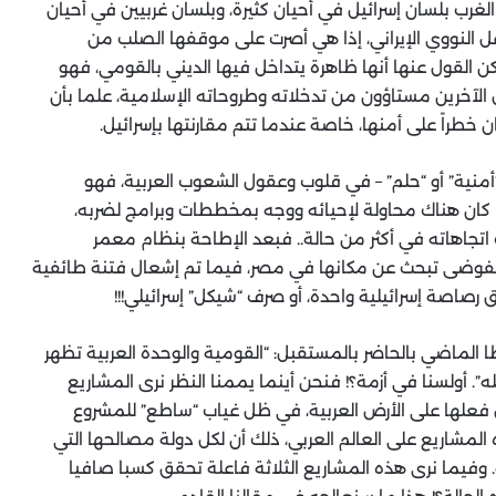
الغرب بلسان إسرائيل في أحيان كثيرة، وبلسان غربيين في أحيان
عل النووي الإيراني، إذا هي أصرت على موقفها الصلب من
ن القول عنها أنها ظاهرة يتداخل فيها الديني بالقومي، فهو
لآخرين مستاؤون من تدخلاته وطروحاته الإسلامية، علما بأن
 خطراً على أمنها، خاصة عندما تتم مقارنتها بإسرائيل.
“أمنية” أو “حلم” – في قلوب وعقول الشعوب العربية، فهو
 كان هناك محاولة لإحيائه ووجه بمخططات وبرامج لضربه،
ف اتجاهاته في أكثر من حالة.. فبعد الإطاحة بنظام معمر
الفوضى تبحث عن مكانها في مصر، فيما تم إشعال فتنة طائفية
 رصاصة إسرائيلية واحدة، أو صرف “شيكل” إسرائيلي!!!
الماضي بالحاضر بالمستقبل: “القومية والوحدة العربية تظهر
. أولسنا في أزمة؟! فنحن أينما يممنا النظر نرى المشاريع
تفعل فعلها على الأرض العربية، في ظل غياب “ساطع” للمشروع
المشاريع على العالم العربي، ذلك أن لكل دولة مصالحها التي
. وفيما نرى هذه المشاريع الثلاثة فاعلة تحقق كسبا صافيا