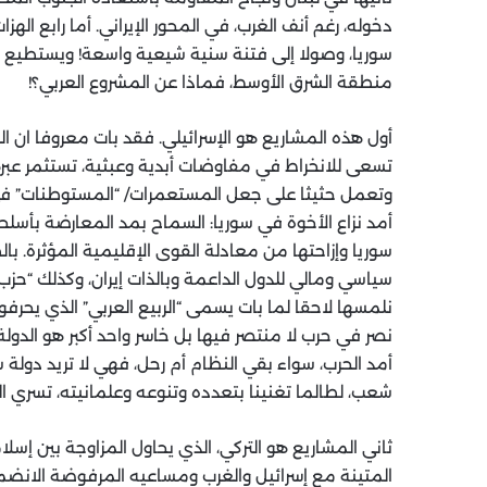
دخوله، رغم أنف الغرب، في المحور الإيراني. أما رابع ا
سوريا، وصولا إلى فتنة سنية شيعية واسعة! ويستطيع ال
منطقة الشرق الأوسط، فماذا عن المشروع العربي؟!
أول هذه المشاريع هو الإسرائيلي. فقد بات معروفا ان ال
تسعى للانخراط في مفاوضات أبدية وعبثية، تستثمر عبره
وتعمل حثيثا على جعل المستعمرات/ “المستوطنات” في ا
أمد نزاع الأخوة في سوريا: السماح بمد المعارضة بأسلح
سوريا وإزاحتها من معادلة القوى الإقليمية المؤثرة. بال
سياسي ومالي للدول الداعمة وبالذات إيران، وكذلك “حزب
نلمسها لاحقا لما بات يسمى “الربيع العربي” الذي يحرف
نصر في حرب لا منتصر فيها بل خاسر واحد أكبر هو الدولة
أمد الحرب، سواء بقي النظام أم رحل، فهي لا تريد دول
شعب، لطالما تغنينا بتعدده وتنوعه وعلمانيته، تسري ا
ثاني المشاريع هو التركي، الذي يحاول المزاوجة بين إسلام
المتينة مع إسرائيل والغرب ومساعيه المرفوضة الانضمام 