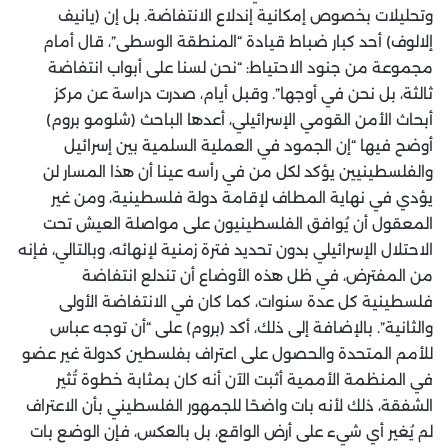
وتحليلات بخصوص إمكانية إندلاع الانتفاضة. بل إن (يانيف
إلالوف) أحد كبار ضباط قيادة “المنطقة الوسطى”، قال أمام
مجموعة من جنود الاحتياط: “نحن لسنا على أبواب انتفاضة
ثالثة، بل نحن في أوجها”. وقبل أيام، صدرت دراسة عن مركز
أبحاث الأمن القومي الإسرائيلي، أعدها الباحث (شلومو بروم)
أوضح فيها “إن الجمود في العملية السلمية بين إسرائيل
والفلسطينيين يؤكد لكل من في رأسه عينا أن هذا المسار لن
يؤدي في نهاية المطاف لإقامة دولة فلسطينية، ومن غير
المعقول أن يُوافق الفلسطينيون على مواصلة العيش تحت
الاحتلال الإسرائيلي بدون تحديد فترة زمنية لإنهائه، وبالتالي، فإنه
من المفترض، في ظل هذه الأوضاع أن تندلع انتفاضة
فلسطينية كل عدة سنوات، كما كان في الانتفاضة الأولى
والثانية”. بالإضافة إلى ذلك، أكد (بروم) على “أن توجه عباس
للأمم المتحدة والحصول على اعتراف بفلسطين كدولة غير عضو
في المنظمة الأممية أثبت الآن أنه كان بمثابة خطوة تُثير
الشفقة، ذلك لأنه بات واضحًا للجمهور الفلسطيني بأن الاعتراف
لم يُغير أي شيء على أرض الواقع، بل بالعكس، فإن الوضع بات