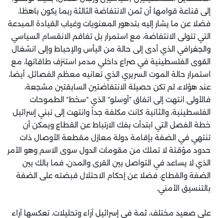
إلى قناعة قوامها أن ثمن الانتفاضة الثالثة ربما يكون باهظا،
فضلا عن ما يشار إليه بتدهور المعنويات وغياب القيادة المبدعة
التي تتولى الانتفاضة، مع استمرار بل تفاقم الانقسام السياسي
والجغرافي الذي أدى إلى حالة من اليأس والإحباط وإلى انشغال
القوى الفلسطينية في صراع داخلي مدمر استنزف طاقاتها، مع
استمرار حالة الموت السريري الذي تعانيه معظم الفصائل. أيضا،
عند هؤلاء، لم تكن حصيلة الانتفاضتين السابقتين مشجعة،
فالأولى انتهت إلى اتفاق “أوسلو” الذي “سخط” الطموحات
الفلسطينية، والثانية كانت مكلفة جداً وانتهت إلى تبني إسرائيل
خطة الفصل التي ابتدأت بفك الارتباط عن القطاع ويمكن أن
تنتهي في الضفة بإقامة دولة معازل مقطعة الأوصال ذات
حدود مؤقتة لا تملك من مقومات الدول سوى الاسم وهو الأمر
الذي لا يساعد في التواصل بين القرى والمدن، فما بالك بين
الضفة والقطاع، فضلا عن إحكام الاحتلال قبضته على الضفة
بالتنسيق الأمني.
على صعيد مختلف، ثمة في إسرائيل آراء وتحليلات، تعكسها آراء