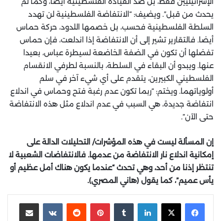
الإسرائيليين فقط، بل ضد القيادة الفلسطينية أيضا، وكما لم
يحدث من قبل”. ويضيف: “الانتفاضة الفلسطينية لن تهدد
السلطة الفلسطينية فحسب، بل خصمها اللدود، حركة حماس
أيضا. فالتقارير تشير إلى أن الانتفاضة إذا اندلعت، فإن حماس
تفضلها أن تكون في الضفة الخاضعة لسيطرة عباس، بعيدا
عنها. ويبدو أن البقاء في السلطة، بالنسبة لطرفي الانقسام
الفلسطيني الكبيرين، يتقدم على أي شيء آخر في سلم
أولوياتهما. ويختم: “ربما تكون عدم رغبة فتح وحماس في اندلاع
انتفاضة جديدة، هي السبب في عدم اندلاع مثل هذه الانتفاضة
حتى الآن”.
إن المسألة ليست في هذه المؤشرات/ التحليلات الدالة على
إمكانية اندلاع نار الانتفاضة من عدمها. فالانتفاضات الشعبية لا
تنتظر إذنا من أحد، وهي تحدث “عندما يكون هناك أمل عظيم أو
يأس عميم”، كما يقول (هاني المصري).
لينكدإن
‏Tumblr
بينتيريست
‏Reddit
‏VKontakte
مشاركة عبر البريد