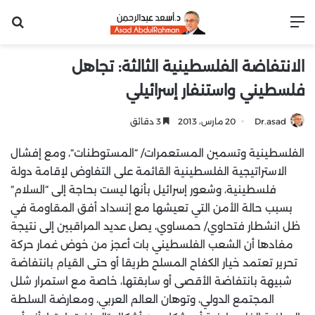
القائمة
بح
الانتفاضة الفلسطينية الثالثة: تجاهل
فلسطيني واستنفار إسرائيلي
Dr.asad
20 مارس، 2013
3 دقائق
الفلسطينية وتسمين المستعمرات/ “المستوطنات”، ومع إفشال
الاستراتيجية الفلسطينية القائمة على التفاوض لإقامة دولة
فلسطينية، وشعور إسرائيل بأنها ليست بحاجة إلى “السلام”
بسبب حالة الأمن التي تعيشها مع إنسداد أفق المقاومة في
ظل انشطار فتحاوي/ حمساوي، يصل عديد المراقبين إلى نتيجة
مفادها أن الشعب الفلسطيني بات أعجز من خوض غمار حركة
تحرير تعتمد خيار الكفاح المسلح طريقا أو حتى القيام بانتفاضة
شبيهة بانتفاضة الأقصى أو سابقتها، خاصة مع استمرار شلل
المجتمع الدولي، وتوهان العالم العربي، ومعارضة السلطة