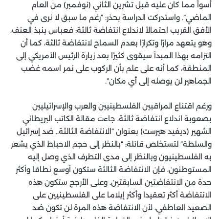
أسوأ مما كان عليه قبل تشرين الثاني (نوفمبر) من العام
الماضي”. واستدركت الدراسة بحذر: “رغم ما سبق لا نرى في
الأفق القريب احتمالاً لاندلاع انتفاضة ثالثة: فعباس ينبذ العنف،
وهو يتعهد مرارًا وتكرارًا بعدم السماح لانتفاضة ثالثة، كما أن
التزامه بهذا المبدأ سيقوى كثيرًا بعد زيارة الرئيس الأمريكي إلى
المنطقة، كما أنه على علم بأن الركوب على نمر اسمه غضب
الجماهير لن يوصله إلى أي مكان”.
ورغم اقتناع المراقبين الفلسطينيين والعرب والإسرائيليين
بصعوبة اندلاع انتفاضة ثالثة، جاءت مقالة الكاتب البريطاني
الشهير (ديفيد هيرست) بعنوان “الانتفاضة الثالثة.. ضد إسرائيل
والسلطة” لتستخلص قائلة: “بالنظر إلى حجم الاحباط الذي يشعر
به الفلسطينيون وبالنظر إلى مدى التطرف الذي وصل إليه
المستوطنون، فإن الانتفاضة الثالثة ستكون أوسع نطاقا وأكثر
حدة من الانتفاضتين السابقتين. وعلى الأرجح ستكون هذه
الانتفاضة أكثر تعقيدا وأكثر إيلاما على الفلسطينيين على
الصعيد العاطفي، لأن الانتفاضة هذه المرة لن تكون ضد