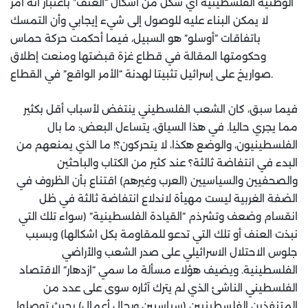
الوطنية الفلسطينية أي شكل من أشكال “العنف” باعتبار أنه أمر
لا يمكن البناء عليه للوصول إلى شيء إيجابي وأن التمسك
باتفاقات “أوسلو” هو السبيل، فيما أحكمت حركة حماس
وحكومتها المقالة في قطاع غزة قبضتها ومنعت إطلاق
صواريخ على إسرائيل تثبيتا لهدنة “الأمر الواقع” في القطاع.
فيما سبق، كان الشعب الفلسطيني ينتفض لأسباب أقل بكثير
مما يجري حاليا. في هذا السياق، يتساءل البعض: ما بال
الفلسطينيون، والوضع هكذا، لا يتحركون؟! ما الذي يمنعهم من
البدء في انتفاضة ثالثة؟ عند كثير من الكتاب والباحثين
والصحفيين والسياسيين (العرب وغيرهم) اقتناع بأن الظروف في
الضفة الغربية ليست مهيأة لاندلاع انتفاضة ثالثة في ظل
انقسام وضعف وتشرذم “القيادة الفلسطينية” (سواء تلك التي
نبذت العنف أو تلك التي تدعو للمقاومة بكل اشكالها) وبسبب
جلوس الاحتلال الاسرائيلي على صدر الشعب والأراضي
الفلسطينية. ويضيف هؤلاء مسألة ما سمي “ازدهار” الاقتصاد
الفلسطيني الناشئ الذي لم يترك آثاره سوى على عدد من
المتنفذين الفلسطينيين (سياسيين ورجال أعمال) بحيث توصلوا