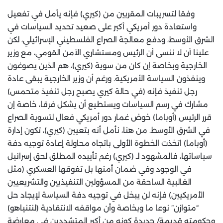
وفقا لتسريبات المقربين من (كيري) فإنه يأمل في تفعيل
واستعادة دور أمريكي أكبر على صعيد تحديد السياسات في
الشرق الأوسط، ودفع معالجة الصراع الفلسطيني الإسرائيلي، لكن
علينا أن لا ننسى أن الرئيس ومستشاري الأمن القومي، مع وزير
الخارجية وبخاصة إن كان من سوية (كيري)، هم الذين يصوغون
وينفذون السياسة الأمريكية. ورغم أن وزير الخارجية يبقى عادة
رجل تنفيذ فإنه (في حالة كيري يصبح رجل تنفيذ متحمس)
مشارك في رسم السياسات ويستطيع أن يشكل فرقا، خاصة إن
قرر الرئيس (أوباما) خوض غمار دور أمريكي فعال لتسوية الصراع
في الشرق الأوسط. من هنا، نأمل أنه بتعيين (كيري)، تكون إدارة
(أوباما) اتخذت الخطوة الأولى باتجاه محاولة إعادة توجيه دفة
سياساتها، فالمشهود لـ (كيري) رغم تأييده المطلق لحق إسرائيل
في الوجود وفي ضمان أمنها بل تفوقها العسكري (مثل
الغالبية الساحقة من المسؤولين التنفيذيين والتشريعيين
الأمريكيين) فإنه لن يبخل في توجيه دفة السياسة لإيجاد حل
“متوازن” نوعا ما وبخاصة وأن مواقفه الانتقادية (لنتنياهو)
وحكومته قديمة/ جديدة كونه من أكبر المتشددين في معارضة