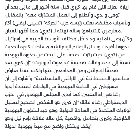
زيارة العزاء التي قام بها كيري قبل ستة أشهر إلى منزلي بعد أن
توفي والدي، وأتطلع إلى العمل المشترك معه”. بالمقابل،
ولأسباب مختلفة، بعثت رئيسة حزب “الحركة” (تسيبى ليفني) أكثر
المعارضين (لنتنياهو) رسالة تهنئة لـ (كيري) مما أظهر للعيان
وكأن رضى تاما يسود داخل مختلف الأوساط الحزبية في إسرائيل.
بدورها، أفردت وسائل الإعلام الإسرائيلية مساحات كبيرة للحديث
عن (كيري)، حيث ركزت الصحف على البحث عن جذوره اليهودية
نسبة إلى جده. وقالت صحيفة “يديعوت أحرونوت”: “إن كيري يعد
صديقًا لإسرائيل ومن المدافعين عنها ولكنه فقط يعارض
سياستها الاستيطانية في الأراضى الفلسطينية”. وأشارت إلى أن
مسؤولين في الجالية اليهودية في الولايات المتحدة أبدوا
رضاهم إزاء التعيين، كما أبدى المجلس اليهودي في الحزب
الديمقراطي رضاه قائلاً: “إن كيري هو الشخص الصحيح لتمثيل
الولايات المتحدة فى الساحة الدولية، وهو جيد للشؤون اليهودية
الخارجية، وكيري يتعامل بواقعية بكل ماله علاقة بإسرائيل وهو
يقف وبشكل واضح مع مبدأ يهودية الدولة”.