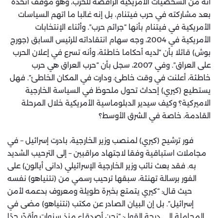
أنه من الشخصيات الأمريكية الرافضة للحرب، وهو موقف اتخذه
بعد مشاركته في حرب فيتنام، بل إنه غالبا ما اتهم السياسات
الأمريكية في فيتنام بأنها “جرائم حرب”. وأثناء الإنتخابات
الأمريكية في 2004، وجه سهام انتقاداته للرئيس السابق (جورج
بوش) قائلا بأن “لديه أحكاما خاطئة، وأنه تسرع في إعلان الحرب
على العراق”. وفي 2007، سجل بأن “حرب العراق هي حرب
خاطئة، أعلنت في وقت خاطئ، ودارت في المكان الخاطئ”. فهل
يستطيع (كيري) إحداث تحول ملحوظ في السياسة الخارجية
الاميركية؟ وكيف سيدير الدبلوماسية الأمريكية خلال المرحلة
القادمة، خاصة في الشرق الأوسط؟
فور ترشيح (كيري) لمنصب وزير الخارجية، بادرت إسرائيل – في
مجاملات استباقية وفقا لاجتهاد مراقبين – إلى الترحيب الشديد
به. فقد بعث نائب وزير الخارجية الإسرائيلي (دانى أيالون) على
الفور برسالة تهنئة، سبقها ترحيب رسمي من (نتنياهو) نفسه
حيث قال: “كيري يتمتع بخبرة طويلة ومعروف بدعمه لأمن
إسرائيل”. بل إن البيان الصادر عن مكتب (نتنياهو) مضى في
المجاملة إلى درجة القول: “نحن أصدقاء منذ سنوات وأقدّر جدًا