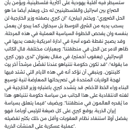
ستسيطر فيه أقلية يهودية على أكثرية فلسطينية، ويؤمن بأن
الصراع بين اسرائيل والفلسطينيين له حل، ويعلم أيضا ما هو
الحل الضروري”. ويختم (بيلين): “ان كيري بصفته وزير الخارجية لن
يسحب يديه من الشرق الاوسط بل سيحاول كما يبدو ان يعمل
بنفسه وان يفحص الخطوة السياسية العملية في هذه المرحلة.
وقد يصبح نقطة ضوء آسرة في ادارة امريكية رفعت يديها في
ظاهر الامر عن الحل في منطقتنا”. وبعبارات مختلفة، قال الكاتب
الإسرائيلي (يعقوب أحمئير)، في مقال بعنوان “لدى جون كيري
ما يقوله”: “قد تكون حكومة نتنياهو عندنا تفضّل مرشحاً آخر يرث
كلينتون.. وينبغي أن نؤكد أنه في هذه الأيام التي تشتد فيها
لهجة الولايات المتحدة في تصريحاتها المعارضة لنية توسيع
البناء وراء الخط الأخضر، قد يتشدد كيري باعتباره وزير الخارجية في
لغته الانتقادية على هذا الجانب من سياسة حكومة نتنياهو. هذا
ما يُقدره العالمون في منطقتنا”. ويضيف “فيما يتعلق بسياسة
إيران الذرية، يوقع كيري على كل صيغة للرئيس أوباما: فهو
يفضل أولاً استنفاد نظام العقوبات وأقل من ذلك بكثير تفضيله
عملية عسكرية على المنشآت الذرية”.