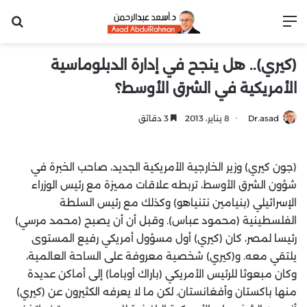
القائمة
بح
(كيري).. هل ينجح في إدارة الدبلوماسية
الأمريكية في الشرق الأوسط؟
Dr.asad
8 يناير، 2013
3 دقائق
(جون كيري) وزير الخارجية الأمريكية الجديد، صاحب الخبرة في
شؤون الشرق الأوسط، تربطه علاقات مميزة مع رئيس الوزراء
الإسرائيلي (بنيامين نتنياهو) وكذلك مع رئيس السلطة
الفلسطينية (محمود عباس). وقبل أن أن يصبح (محمد مرسي)
رئيسا لمصر، كان (كيري) أول مسؤول أمريكي رفيع المستوى
يلتقي معه. و(كيري) شخصية معروفة على الساحة العالمية،
وكان مبعوثا للرئيس الأمريكي (باراك أوباما) إلى أماكن عديدة
منها باكستان وأفغانستان. لكن ما لا يعرفه الكثيرون عن (كيري)