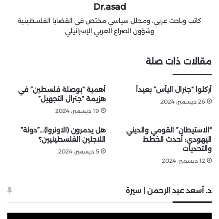
Dr.asad
كاتب وباحث عربي، ومحلل سياسي مختص في القضايا الفلسطينية
وشؤون الصراع العربي الإسرائيلي
مقالات ذات صلة
أُركلوا “جنرال اليأس” بعيداً
أهمية “بوصلة فلسطين” في
هزيمة “جنرال التجهيل”
26 ديسمبر، 2024
19 ديسمبر، 2024
“الاستيطان” القومي والديني
هل يدمرون (الاونروا)…”دولة”
اليهودي: أحدث الخطط
اللاجئين الفلسطينيين؟
والتحديات
5 ديسمبر، 2024
12 ديسمبر، 2024
د. أسعد عبد الرحمن | سيرة