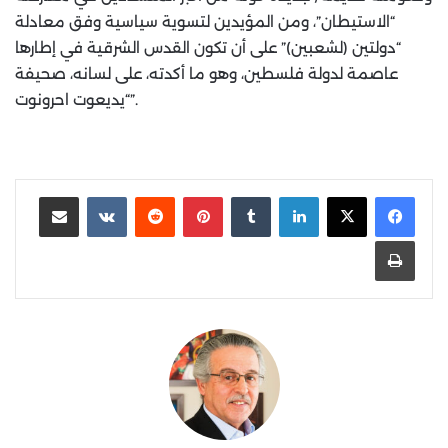
“الاستيطان”، ومن المؤيدين لتسوية سياسية وفق معادلة
“دولتين (لشعبين)” على أن تكون القدس الشرقية في إطارها
عاصمة لدولة فلسطين، وهو ما أكدته، على لسانه، صحيفة
“يديعوت احرونوت”.
لينكدإن
‏Tumblr
بينتيريست
‏Reddit
‏VKontakte
مشاركة عبر البريد
طباعة