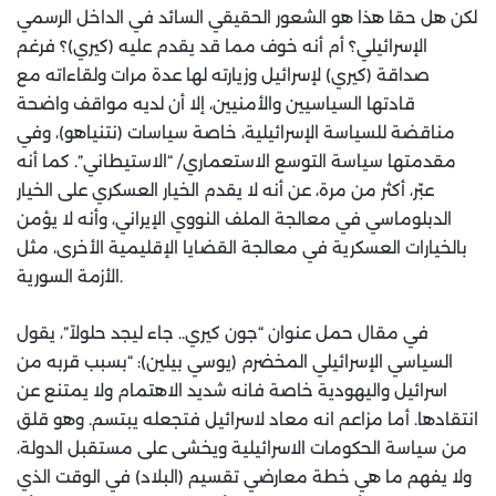
لكن هل حقا هذا هو الشعور الحقيقي السائد في الداخل الرسمي
الإسرائيلي؟ أم أنه خوف مما قد يقدم عليه (كيري)؟ فرغم
صداقة (كيري) لإسرائيل وزيارته لها عدة مرات ولقاءاته مع
قادتها السياسيين والأمنيين، إلا أن لديه مواقف واضحة
مناقضة للسياسة الإسرائيلية، خاصة سياسات (نتنياهو)، وفي
مقدمتها سياسة التوسع الاستعماري/ “الاستيطاني”. كما أنه
عبّر، أكثر من مرة، عن أنه لا يقدم الخيار العسكري على الخيار
الدبلوماسي في معالجة الملف النووي الإيراني، وأنه لا يؤمن
بالخيارات العسكرية في معالجة القضايا الإقليمية الأخرى، مثل
الأزمة السورية.
في مقال حمل عنوان “جون كيري.. جاء ليجد حلولاً”، يقول
السياسي الإسرائيلي المخضرم (يوسي بيلين): “بسبب قربه من
اسرائيل واليهودية خاصة فانه شديد الاهتمام ولا يمتنع عن
انتقادها. أما مزاعم انه معاد لاسرائيل فتجعله يبتسم. وهو قلق
من سياسة الحكومات الاسرائيلية ويخشى على مستقبل الدولة،
ولا يفهم ما هي خطة معارضي تقسيم (البلاد) في الوقت الذي