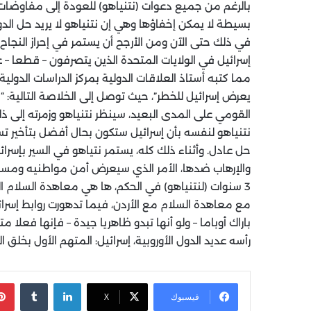
بالرغم من جميع دعوات (نتنياهو) للعودة إلى مفاوضات
بسيطة لا يمكن إخفاؤها وهي إن نتنياهو لا يريد حل الدو
في ذلك حتى الآن ومن الأرجح أن يستمر في إحراز النجاح 
إسرائيل في الولايات المتحدة الذين يتصرفون – قطعا –
مما كتبه أستاذ العلاقات الدولية بمركز الدراسات الدولية
يعرض إسرائيل للخطر”، حيث توصل إلى الخلاصة التالية: 
القومي على المدى البعيد، سينظر نتنياهو وزمرته إلى ذل
نتنياهو لنفسه بأن إسرائيل ستكون بحال أفضل بتأخير ت
حل عادل. وأثناء ذلك كله، يستمر نتياهو في السير بإسر
والإرهاب ضدها، الأمر الذي سيعرض أمن مواطنيه ومستقب
3 سنوات (لنتنياهو) في الحكم، ها هي معاهدة السلام ا
مع معاهدة السلام مع الأردن، فيما تدهورت روابط إسرائ
باراك أوباما – ولو أنها تبدو ظاهريا جيدة – فإنها فعلا م
رأسه عديد الدول الأوروبية، إسرائيل: المتهم الأول بخلق ا
لينكدإن
‏Tumblr
فيسبوك
X