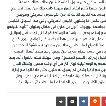
 السلام في حال قبول الفلسطينيين بذلك، هناك حقيقة
لتين. فقط تأخير اتخاذ القرار مهما كلّف ذلك من ثمن. لقد نجح
بمساندة التأييد الثابت له من الكونغرس الأمريكي ومؤيدي
 على عكس ما يشتهي الرئيس الأمريكي. وفي هذا السياق، نقتبس
 بجامعة نيويورك (ألون بن مئير) في مقال بعنوان: “تأييد نتنياهو
“مع إستمراره في سياساته الإستخفافية التي تهدد أمن إسرائيل
ك على أنه نصر كبير، ولكن هذا لا يخدم في الواقع سوى خداع
سوية الصراع الفلسطيني بدلا من مواجهته مباشرة للبحث عن
ائيل في مسار خطير سيزيد من عزلتها وقد يجدد أعمال العنف
ل إسرائيل للخطر المحدق”. ومن جهتنا، نختم بالقول أنه، بعد
لمصرية الإسرائيلية تهتز أكثر من أي وقت مضى، وكذلك الحال
يل مع تركيا بشكل لم يسبق له مثيل، حتى علاقاتها مع إدارة
توترة إلى درجة كبيرة، علاوة على اعتبار المجتمع الدولي، وعلى
لمأزق الكامن وراء تردي العلاقات الفلسطينية/ الإسرائيلية.
بينتيريست
‏Reddit
‏VKontakte
مشاركة عبر البريد
طباعة