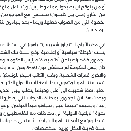
أو من يتوقع ان يصبحوا زعماء وطنيين”. ويتساءل متهكما
من الخارج (مثل بيل كلينتون) فسنبقى مع الموجودين. ور
الخطوة التي من الصواب فعلها، وربما – بعد بنيامين نتن
الرماديين”.
بسبب “خبطة” سياسية أو إعلامية ترفع نسبة تلك الشعبية
الجمهور فقط راضيا عن أدائه بصفته رئيس الحكومة. وه
والاخرى قفزات للشعبية. ويفسر الكاتب (سيفر بلوتسكر)
شعبية نتنياهو المتعوج يربط الاهتزازات بالصراع الدائر بي
العليا، تقفز شعبيته الى أعلى. وحينما يتغلب بيبي القد
ويحدث هذا لأن الجمهور، بمختلف الدرجات التي يعطيها ل
إلينا”. ويضيف: “حينما يتبنى نتنياهو مبدأ الدولتين، ير
دعوة “الرباعية الدولية” الى محادثات مع الفلسطيني
نسبة ضريبة الدخل ويزيد المخصصات”.