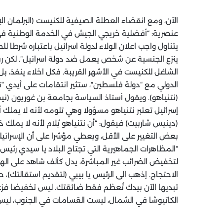
الآن، ومع انقضاء العطلة الصيفية للكنيست (البرلمان ا
عنصرية: “أفضلية خريجي الجيش في الخدمة الوطنية في ال
يتناول واجب اعلان الولاء لدولة اسرائيل باعتباره شرطا لل
ينزع الجنسية عن شخص يعمل ضد دولة اسرائيل”. لكن ربم
الشاغل للكنيست في الأشهر القريبة. فكل اخلاء ينفذ، ب
الدولي مع “دولة فلسطين”، ستثير انتقامات على أيدي 
(نتنياهو). ويقول أستاذ السياسة بجامعة بن غوريون (ن
إسرائيل تعتبر نتنياهو مسؤولا وهي تلومه لأنه لا يملك 
(دينيس شاربيت) فيقول: “أن نتنياهو يُلام لأنه لا يملك
بعض التغيير على الأقل، ويعطي مؤشرا على أن الإسرائيل
“المظاهرات الجماهيرية التي تجتاح البلاد يا سيدي رئيس 
لتخفيض الضرائب غير المباشرة، يدل كألف شاهد على الهس
الاحتجاج. إذهب الى الرئيس يا بيبي (لتقديم استقالتك)
تبديها الآن بيدك تُعظم فقط ضائقتك. ليس تخفيضا فزعا
الكاتيوشا في الشمال، ليست القسامات في الجنوب، ليس 