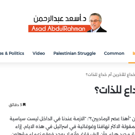
s & Politics
Video
Palestinian Struggle
Common
I
خداع للآخرين أم خداع للذات؟
اع للذات؟
3 دقائق
 “أهذا عصر الرماديين؟”: “الازمة عندنا في الداخل ليست سياسية
لمقولة الاكثر تهافتا وغوغائية في اسرائيل في هذه الايام، إزاء
 مجرد هباء، وأن الرف فارغ، وأنه لا يوجد فوقه زعماء مؤهلون،