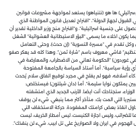
لإسرائيلي) ها هو (نتنياهو) يستعد لمواجهة مشروعات قوانين
قبول لجهاز الدولة”، “اقتراح تعديل قانون المواطنة الذي
حصول على جنسية اسرائيلية”، و”اقتراح منح وزير الداخلية تقدير أن
ا يكون اخلاء ما يسمى “البؤر الاستيطانية العشوائية” الشغل
ل وكل تقدم في “مسيرة التسوية” (إن حدث)، وحتى التعامل
“تنظيم” فاشي معروف باسم “شارة ثمن”. وهذا كله قد يعكر صفو
يفي غوردون) “الحكومة تعاني من الاضطراب، والمعارضة في
أي رؤية سياسية”. أما أستاذ السياسة بالجامعة المفتوحة
 ذكاء أسلافه، فهو لم يفلح في مجرد توقيع اتفاق سلام يُحدث
يين يملكون نوايا سليمة”. أما (دان شيلتون) فيستخلص:
الوزراء، ستجتاحك أنت ايضا. الأرنب الجديد الذي امتشقته
تيريا التي المت بك. متأخر أكثر مما ينبغي. شيء لن يوقف
، حاول انقاذ بعض كرامتك المفقودة. حركة الاستخفاف التي
 للضرائب، وليس اجازة الكنيست، ليس أمطار الخريف، ليست
الهجوم في ايران ولا الصواريخ على تل ابيب. شيء لن ينقذك”.