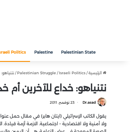
sraeli Politics
Palestine
Palestinian State
الرئيسية
/
Israeli Politics
/
Palestinian Struggle
/
نتنياهو: 
نتنياهو: خداع للآخرين أم خد
Dr.asad
23 نوفمبر، 2011
يقول الكاتب الإسرائيلي (ايتان هابر) في مقال حمل عنوان
ولا أمنية ولا اقتصادية – اجتماعية. الازمة أزمة قيادة. ا
الصورة المعوجة في عرض الزعامة، هي أن اليمين واليسار