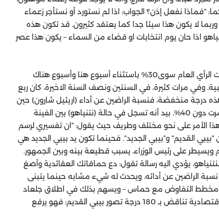
: “فماذا نفعل إذن؟ الجواب: اذا لم نستورد أو نستأجر زعماء
بما لا يكون هذا سيئا جدا كما يعتقد كثيرون. قد تكون هذه
ياهو اذا حان يوم انتخابات او قضاء من السماء – يكون هذا عصر
في هذه الأيام، لا تتجاوز شعبية (نتنياهو) في استطلاعات الرأي العام سوى30% باستثناء أسبوع هنا وأسبوع هناك
. وفي مرات كثيرة، في السنتين ونصف السنة الاخيرة، كان ربع
ذه درجة منخفضة، فنسبة الراضين عن أداء (اريئيل شارون) حين
كان رئيس الحكومة لم تنخفض دون 50%، وعن أداء اولمرت دون 40%. بيد أنه تسجل في حالة (نتنياهو) بين الفينة
 هذا الأمر على نحو مختلف وطريف حيث يقول: “ان تفسيري لرسم
ن “بيبي القديم” و”بيبي الجديد”. فحينما تكون يد بيبي الجديد هي
يم ويسيطر على رئيس الوزراء، يسبب قطيعة بينه وبين الجمهور.
نتنياهو، يؤدي اليه رسالة تقول: دع حماقاتك العقائدية وأصغ
فع نسبة الراضين عن أدائه. ويحدث له شيء مشابه حينما يتبنى
ين ومخطط التفاوض مع حماس – ويسهم بذلك في اطلاق جلعاد
شليط. ويرتفع تأييد نتنياهو الآن ايضا لأنه تبنى خطوات اقتصادية تناقض بـ 180 درجة تصور بيبي القديم: فهو يرفع